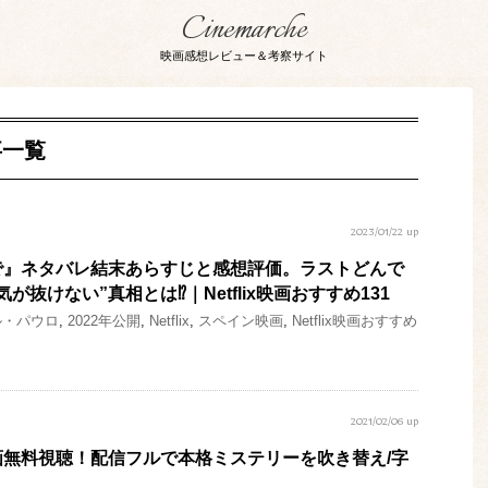
Cinemarche
映画感想レビュー＆考察サイト
事一覧
2023/01/22 up
で』ネタバレ結末あらすじと感想評価。ラストどんで
抜けない”真相とは⁉︎｜Netflix映画おすすめ131
ル・パウロ
,
2022年公開
,
Netflix
,
スペイン映画
,
Netflix映画おすすめ
2021/02/06 up
無料視聴！配信フルで本格ミステリーを吹き替え/字