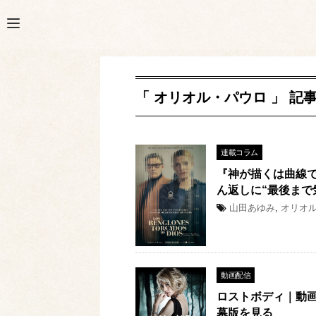
「 オリオル・パウロ 」 記
連載コラム
『神が描くは曲線
ん返しに“最後まで気が
山田あゆみ
,
オリオ
動画配信
ロストボディ｜動画
幕版を見る