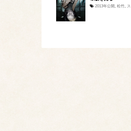
2013年公開
,
松竹
,
ス