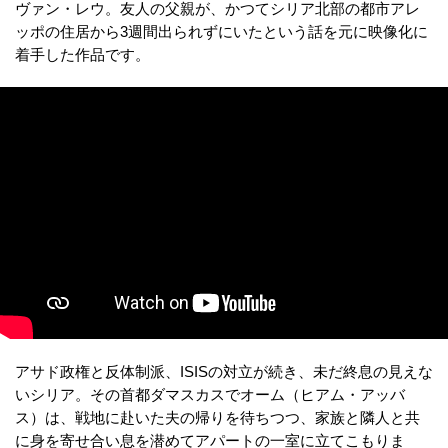
ヴァン・レウ。友人の父親が、かつてシリア北部の都市アレ
ッポの住居から3週間出られずにいたという話を元に映像化に
着手した作品です。
アサド政権と反体制派、ISISの対立が続き、未だ終息の見えな
いシリア。その首都ダマスカスでオーム（ヒアム・アッバ
ス）は、戦地に赴いた夫の帰りを待ちつつ、家族と隣人と共
に身を寄せ合い息を潜めてアパートの一室に立てこもりま