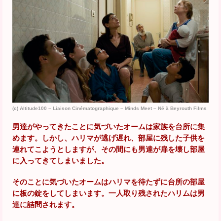
(c) Altitude100 – Liaison Cinématographique – Minds Meet – Né à Beyrouth Films
男達がやってきたことに気づいたオームは家族を台所に集
めます。しかし、ハリマが逃げ遅れ、部屋に残した子供を
連れてこようとしますが、その間にも男達が扉を壊し部屋
に入ってきてしまいました。
そのことに気づいたオームはハリマを待たずに台所の部屋
に板の錠をしてしまいます。一人取り残されたハリムは男
達に詰問されます。