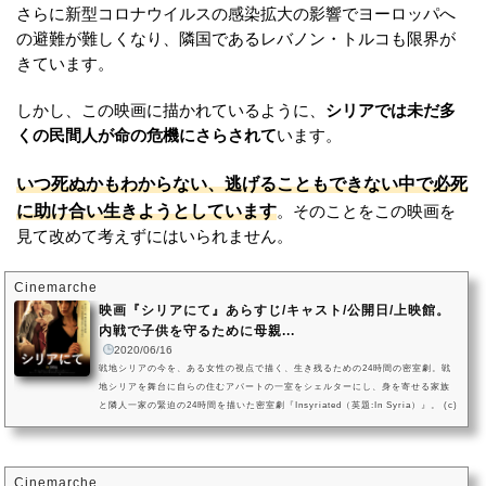
さらに新型コロナウイルスの感染拡大の影響でヨーロッパへ
の避難が難しくなり、隣国であるレバノン・トルコも限界が
きています。
しかし、この映画に描かれているように、
シリアでは未だ多
くの民間人が命の危機にさらされて
います。
いつ死ぬかもわからない、逃げることもできない中で必死
に助け合い生きようとしています
。そのことをこの映画を
見て改めて考えずにはいられません。
Cinemarche
映画『シリアにて』あらすじ/キャスト/公開日/上映館。
内戦で子供を守るために母親...
2020/06/16
戦地シリアの今を、ある女性の視点で描く、生き残るための24時間の密室劇。戦
地シリアを舞台に自らの住むアパートの一室をシェルターにし、身を寄せる家族
と隣人一家の緊迫の24時間を描いた密室劇『Insyriated（英題:In Syria）』。 (c)
Altitude100 – Liaison Cinématographique – Minds Meet – Né à Beyrouth Film
s邦題を『シリアにて』として、2020年8月22日(土)より岩波ホールにてロードシ
ョー、ほか全国順次公開が決定しました。同時にポスタービジュアルや場面写真
も解禁となります。映画『シリアにて』について (c) Altitude100...
Cinemarche