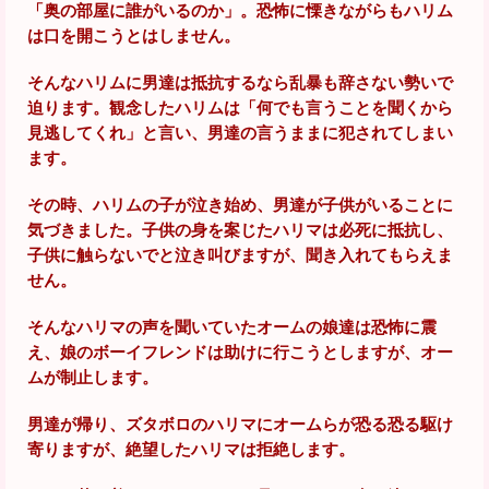
「奥の部屋に誰がいるのか」。恐怖に慄きながらもハリム
は口を開こうとはしません。
そんなハリムに男達は抵抗するなら乱暴も辞さない勢いで
迫ります。観念したハリムは「何でも言うことを聞くから
見逃してくれ」と言い、男達の言うままに犯されてしまい
ます。
その時、ハリムの子が泣き始め、男達が子供がいることに
気づきました。子供の身を案じたハリマは必死に抵抗し、
子供に触らないでと泣き叫びますが、聞き入れてもらえま
せん。
そんなハリマの声を聞いていたオームの娘達は恐怖に震
え、娘のボーイフレンドは助けに行こうとしますが、オー
ムが制止します。
男達が帰り、ズタボロのハリマにオームらが恐る恐る駆け
寄りますが、絶望したハリマは拒絶します。