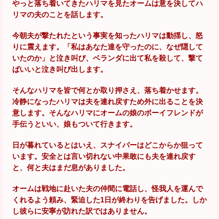
やっと落ち着いてきたハリマを見たオームは意を決してハ
リマの夫のことを話します。
今朝夫が撃たれたという事実を知ったハリマは動揺し、怒
りに震えます。「私はあなた達を守ったのに、なぜ隠して
いたのか」と泣き叫び、ベランダに出て私を殺して、撃て
ばいいと泣き叫び出します。
そんなハリマを皆で何とか取り押さえ、落ち着かせます。
冷静になったハリマは夫を連れ戻すため外に出ることを決
意します。そんなハリマにオームの娘のボーイフレンドが
手伝うといい、娘もついて行きます。
日が暮れているとはいえ、スナイパーはどこからか狙って
います。安全とは言い切れない中果敢にも夫を連れ戻す
と、何と夫はまだ息がありました。
オームは戦地に赴いた夫の仲間に電話し、怪我人を運んで
くれるよう頼み、緊迫した1日が終わりを告げました。しか
し彼らに安寧が訪れた訳ではありません。