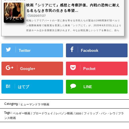
映画『シリアにて』感想と考察評価。内戦の恐怖に耐え
る名もなき市民の生きる希望...
2020/07/27
戦地シリアでアパートの一室に身を寄せる市民たちの緊迫の24時間第67回ベルリ
ン国際映画祭で観客賞を受賞した映画『シリアにて』が、2020年8月22日(土)より
岩波ホールほか全国順次公開されます。今なお戦乱激しいシリアを舞台に、自ら
の住むアパートの一室に身を寄せる家族と、その隣人夫婦の緊迫の24時間を描く
密室劇の、見どころを紹介します。映画『シリアにて』の作品情報(c) Altitude10
0 – Liaison Cinématographique – Minds Meet – Né à Beyrouth Films【日本公
Twitter
Facebook
開】2020年（ベルギー・フランス・レバノン合作映画）【原題】Insy...
Google+
Pocket
B!
はてブ
LINE
Category :
ヒューマンドラマ映画
Tags :
ベルギー映画
/
ブロードウェイ
/
レバノン映画
/
2020
/
フィリップ・バン・レウ
/
フラ
ンス映画