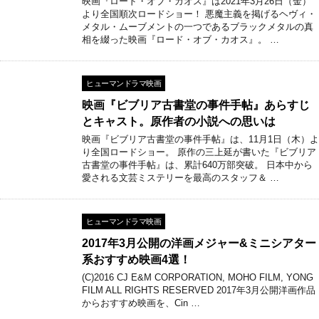
映画『ロード・オブ・カオス』は2021年3月26日（金）
より全国順次ロードショー！ 悪魔主義を掲げるヘヴィ・
メタル・ムーブメントの一つであるブラックメタルの真
相を綴った映画『ロード・オブ・カオス』。 …
ヒューマンドラマ映画
映画『ビブリア古書堂の事件手帖』あらすじ
とキャスト。原作者の小説への思いは
映画『ビブリア古書堂の事件手帖』は、11月1日（木）よ
り全国ロードショー。 原作の三上延が書いた『ビブリア
古書堂の事件手帖』は、累計640万部突破。 日本中から
愛される文芸ミステリーを最高のスタッフ＆ …
ヒューマンドラマ映画
2017年3月公開の洋画メジャー&ミニシアター
系おすすめ映画4選！
(C)2016 CJ E&M CORPORATION, MOHO FILM, YONG
FILM ALL RIGHTS RESERVED 2017年3月公開洋画作品
からおすすめ映画を、Cin …