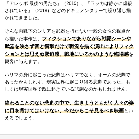
『アレッポ 最後の男たち』（2019）、『ラッカは静かに虐殺
されている』（2018）などのドキュメンタリーで繰り返し描
かれてきました。
そんな内戦下のシリアを武器を持たない一般の女性の視点か
フィクションでありながら戦闘シーンや
ら描いた本作は、
武器を映さず音と衝撃だけで戦況を描く演出によりフィク
ションとは思えぬ緊迫感、戦地にいるかのような臨場感
を
観客に与えます。
ハリマの身に起こった悲劇はハリマでなく、オームの悲劇で
あったかもしれず、現実世界に起こり得る悲劇であった、も
しくは現実世界で既に起きている悲劇なのかもしれません。
終わることのない悲劇の中で、生きようともがく人々の姿
に目を背けてはいけない、今だからこそ見るべき映画
とい
えるでしょう。