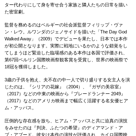
ター代わりにして身を寄せ合う家族と隣人たちの日常を描い
た密室劇。
監督を務めるのはベルギーの社会派監督フィリップ・ヴァ
ン・レウ。ルワンダのジェノサイドを描いた「The Day God
Walked Away」（2009）でデビューを果たし、日本では本作
が初公開となります。実際に戦地にいるかのような錯覚をし
てしまうほど緊迫した臨場感のある本作は各国で評価され、
第67回ベルリン国際映画祭観客賞を受賞し、世界の映画祭で
18冠を獲得しました。
3歳の子供を抱え、夫不在の中一人で切り盛りする女主人を演
じたのは、『シリアの花嫁』（2004）、『ガザの美容室』
（2017）などの中東の映画から『ブレードランナー 2049』
（2017）などのアメリカ映画まで幅広く活躍する名女優ヒア
ム・アッバス。
圧倒的な存在感を放ち、ヒアム・アッバスと共に迫真の演技
をみせたのは『判決、ふたつの希望』のディアマンド・ア
ブ・アブード。彼女は本作の演技が評価され、カイロ国際映