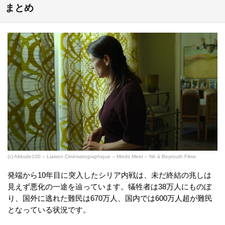
まとめ
(c) Altitude100 – Liaison Cinématographique – Minds Meet – Né à Beyrouth Films
発端から10年目に突入したシリア内戦は、未だ終結の兆しは
見えず悪化の一途を辿っています。犠牲者は38万人にものぼ
り、国外に逃れた難民は670万人、国内では600万人超が難民
となっている状況です。