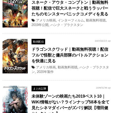
スネーク・アウタ・コンプトン｜動画無料
視聴！配信で巨大スネークと戦うラッパー
たちのモンスターパニックコメディを見る
アメリカ映画
,
インターフィルム
,
動画無料視聴
,
2019年公開
,
ハンク・ブラクスタン
動画配信
2021/02/23 up
ドラゴンスクワッド｜動画無料視聴！配信
フルで怪獣と傭兵部隊のバトルアクション
を快適に見る
アメリカ映画
,
動画無料視聴
,
ハンク・ブラクスタ
ン
,
2020年製作
まとめ記事
2019/12/18 up
未体験ゾーンの映画たち2019ベスト10｜
WiKi情報がない？ラインナップ58本を全て
見たシネマダイバーがズバリ解説【増田健