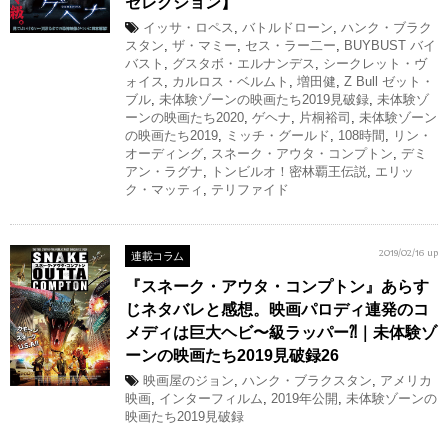
セレクション】
イッサ・ロペス
,
バトルドローン
,
ハンク・ブラク
スタン
,
ザ・マミー
,
セス・ラー二ー
,
BUYBUST バイ
バスト
,
グスタボ・エルナンデス
,
シークレット・ヴ
ォイス
,
カルロス・ベルムト
,
増田健
,
Z Bull ゼット・
ブル
,
未体験ゾーンの映画たち2019見破録
,
未体験ゾ
ーンの映画たち2020
,
ゲヘナ
,
片桐裕司
,
未体験ゾーン
の映画たち2019
,
ミッチ・グールド
,
108時間
,
リン・
オーディング
,
スネーク・アウタ・コンプトン
,
デミ
アン・ラグナ
,
トンビルオ！密林覇王伝説
,
エリッ
ク・マッティ
,
テリファイド
連載コラム
2019/02/16 up
『スネーク・アウタ・コンプトン』あらす
じネタバレと感想。映画パロディ連発のコ
メディは巨大ヘビ〜級ラッパー⁈｜未体験ゾ
ーンの映画たち2019見破録26
映画屋のジョン
,
ハンク・ブラクスタン
,
アメリカ
映画
,
インターフィルム
,
2019年公開
,
未体験ゾーンの
映画たち2019見破録