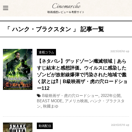
Cinemarche
映画感想レビュー＆考察サイト
「 ハンク・ブラクスタン 」 記事一覧
連載コラム
2023/05/10 up
【ネタバレ】デッドゾーン殲滅領域｜あら
すじ結末と感想評価。ウイルスに感染した
ゾンビが放射線爆弾で汚染された地域で蠢
く訳とは⁈｜B級映画ザ・虎の穴ロードショ
ー112
B級映画ザ・虎の穴ロードショー
,
2022年公開
,
BEAST MODE
,
アメリカ映画
,
ハンク・ブラクスタ
ン
,
秋國まゆ
動画配信
2021/03/15 up