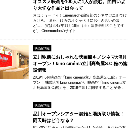
オススメ映画を100人に1人が読む。面白いよ
り大切な作品と出会って
おはようーけろ！Cinemarche編集部のシネマガエルでけ
ろけろ。 また、けろのオシャベリにお付き合いのほ
ど…。 実は2017年11月18日（土）深夜未明のことです
が、 Cinemarcheのサイト …
映画館情報
立川駅前におしゃれな映画館キノシネマが6月
オープン！kino cinéma立川髙島屋S.C.館の施
設情報
2019年6月映画館「kino cinéma立川髙島屋S.C.館」オー
プン！ 株式会社kino cinémaが、映画館「kino cinéma立
川髙島屋S.C.館」を、2019年6月に開業することが発 …
映画館情報
品川オープンシアター混雑と場所取り情報！
雨天時はどうなる？
広い芝生に座ったり寝転がったりしながら、あなたの友