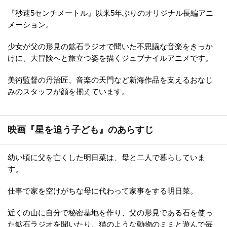
『秒速5センチメートル』以来5年ぶりのオリジナル長編アニ
メーション。
少女が父の形見の鉱石ラジオで聞いた不思議な音楽をきっか
けに、大冒険へと旅立つ姿を描くジュブナイルアニメです。
美術監督の丹治匠、音楽の天門など新海作品を支えるおなじ
みのスタッフが顔を揃えています。
映画『星を追う子ども』のあらすじ
幼い頃に父を亡くした明日菜は、母と二人で暮らしていま
す。
仕事で家を空けがちな母に代わって家事をする明日菜。
近くの山に自分で秘密基地を作り、父の形見である石を使っ
た鉱石ラジオを聞いたり、猫のような動物のミミと遊んで毎