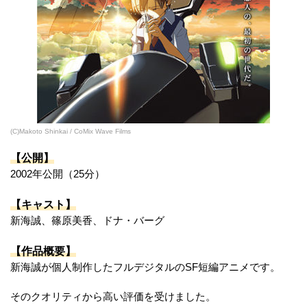
(C)Makoto Shinkai / CoMix Wave Films
【公開】
2002年公開（25分）
【キャスト】
新海誠、篠原美香、ドナ・バーグ
【作品概要】
新海誠が個人制作したフルデジタルのSF短編アニメです。
そのクオリティから高い評価を受けました。