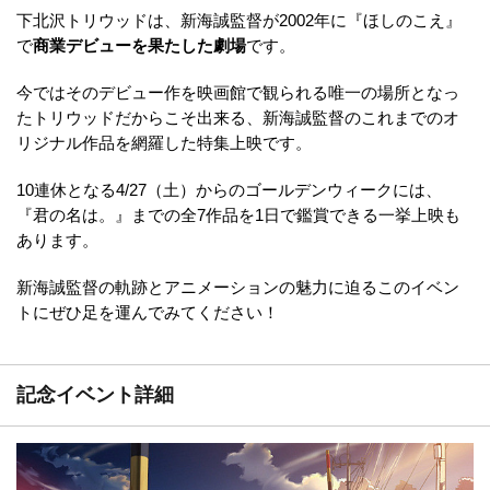
下北沢トリウッドは、新海誠監督が2002年に『ほしのこえ』
で
商業デビューを果たした劇場
です。
今ではそのデビュー作を映画館で観られる唯一の場所となっ
たトリウッドだからこそ出来る、新海誠監督のこれまでのオ
リジナル作品を網羅した特集上映です。
10連休となる4/27（土）からのゴールデンウィークには、
『君の名は。』までの全7作品を1日で鑑賞できる一挙上映も
あります。
新海誠監督の軌跡とアニメーションの魅力に迫るこのイベン
トにぜひ足を運んでみてください！
記念イベント詳細