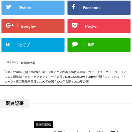
Twitter
Facebook
Google+
Pocket
B!
はてブ
LINE
Category :
映画館情報
Tags :
2004年公開
/
2016年公開
/
日本アニメ映画
/
2013年公開
/
コミックス・ウェーブ・フィ
ルム
/
新海誠
/
メディアファクトリー
/
東宝
/
MANGAZOO.COM
/
2011年公開
/
コミックス・ウ
ェーブ
/
東宝映像事業部
/
2000年公開
/
2007年公開
/
2002年公開
関連記事
映画館情報