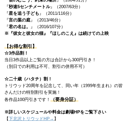
『
雲のむこう、約束の場所
』（2004/91分）
『
秒速5センチメートル
』（2007/63分）
『
星を追う子ども
』（2011/116分）
『
言の葉の庭
』（2013/46分）
『
君の名は。
』（2016/107分）
※『彼女と彼女の猫』『ほしのこえ』は続けての上映
【お得な割引】
☆3作品割！
当日3作品以上ご覧の方は合計から300円引き！
（別日での利用は不可、割引の併用不可）
☆二十歳（ハタチ）割！
トリウッド20周年を記念して、同い年（1999年生まれ）の皆
さんだけの特別割引を実施！
（要身分証）
各作品100円引きです！
※詳しいスケジュールや料金は劇場HPをご覧下さい
【
下北沢トリウッドHP→
】