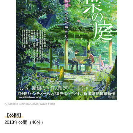
(C)Makoto Shinkai/CoMix Wave Films
【公開】
2013年公開（46分）