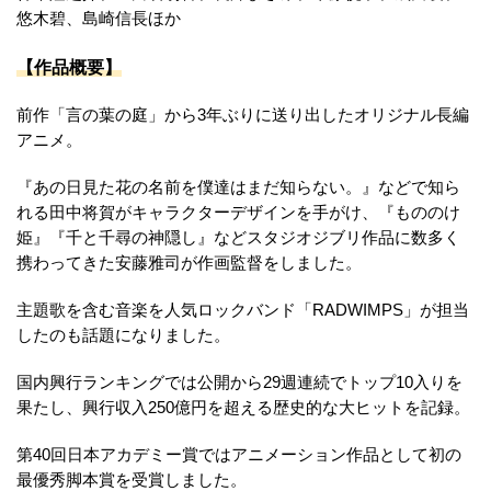
悠木碧、島崎信長ほか
【作品概要】
前作「言の葉の庭」から3年ぶりに送り出したオリジナル長編
アニメ。
『あの日見た花の名前を僕達はまだ知らない。』などで知ら
れる田中将賀がキャラクターデザインを手がけ、『もののけ
姫』『千と千尋の神隠し』などスタジオジブリ作品に数多く
携わってきた安藤雅司が作画監督をしました。
主題歌を含む音楽を人気ロックバンド「RADWIMPS」が担当
したのも話題になりました。
国内興行ランキングでは公開から29週連続でトップ10入りを
果たし、興行収入250億円を超える歴史的な大ヒットを記録。
第40回日本アカデミー賞ではアニメーション作品として初の
最優秀脚本賞を受賞しました。