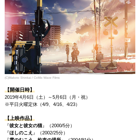
(C)Makoto Shinkai / CoMix Wave Films
【開催日時】
2019年4月6日（土）～5月6日（月・祝）
※平日火曜定休（4/9、4/16、4/23）
【上映作品】
『
彼女と彼女の猫
』（2000/5分）
『
ほしのこえ
』（2002/25分）