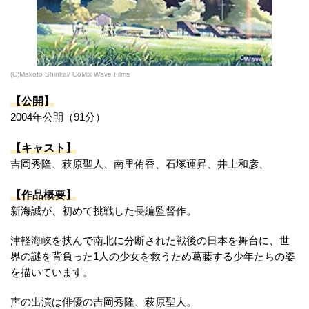
(C)Makoto Shinkai/ CoMix Wave Films
【公開】
2004年公開（91分）
【キャスト】
吉岡秀隆、萩原聖人、南里侑香、石塚運昇、井上和彦、
【作品概要】
新海誠が、初めて挑戦した長編監督作。
津軽海峡を挟んで南北に分断された戦後の日本を舞台に、世
界の謎を背負った1人の少女を救うため葛藤する少年たちの姿
を描いています。
声の出演は俳優の吉岡秀隆、萩原聖人。