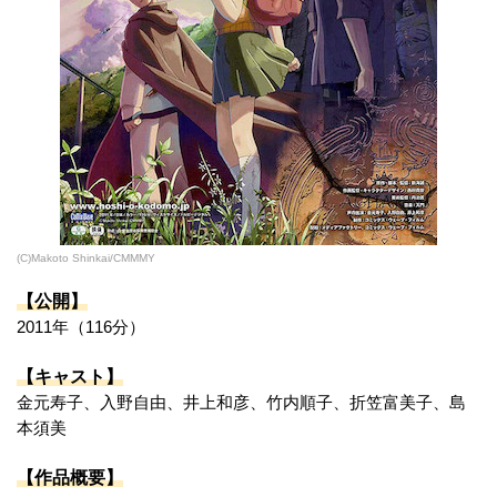
(C)Makoto Shinkai/CMMMY
【公開】
2011年（116分）
【キャスト】
金元寿子、入野自由、井上和彦、竹内順子、折笠富美子、島
本須美
【作品概要】