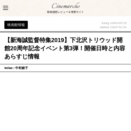
Cinemarche
映画感想レビュー＆考察サイト
Entry 2019/03/25
映画館情報
Update
2023/12/24
【新海誠監督特集2019】下北沢トリウッド開
館20周年記念イベント第3弾！開催日時と内容
あらすじ情報
Writer :
中村綾子