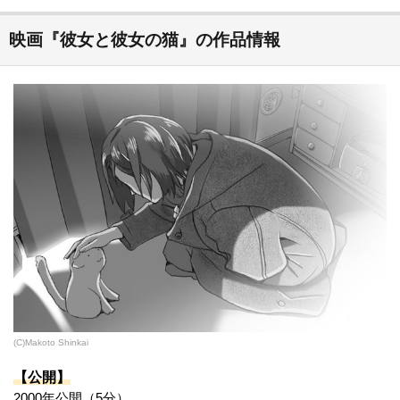
映画『彼女と彼女の猫』の作品情報
(C)Makoto Shinkai
【公開】
2000年公開（5分）