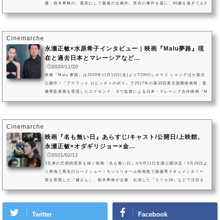
優・樹木希林の、最初にして最後の企画作。実在の事件を基に、60歳を過ぎても3
8歳と偽り続け、その色香で多くの男を騙した女詐欺師の半生を描いた映画『エリ
カ38』です。©︎Cinemarche本作の演出は、写真家・映画監督として活躍し、樹木
希林とは旧知の間柄であった日比遊一監督。2019年6月7日（金）からの劇場公開
を記念して、日比遊一監督にインタビュー取材を行いました。若かりし頃に...
Cinemarche
永瀬正敏×水原希子インタビュー｜映画『Malu夢路』現
在と過去日本とマレーシアなど...
2020/11/20
映画『Malu 夢路』は2020年11月13日(金)よりTOHOシネマズ シャンテほか順次
公開中！『アケラット ロヒンギャの祈り』で2017年の第30回東京国際映画祭・最
優秀監督賞を受賞したエドモンド・ヨウ監督による日本・マレーシア合作映画『M
alu 夢路』。謎めいた詩情とともにマレーシアと日本を往還する、美しき姉妹の永
年の確執の物語を描き出します。ともにマレーシア映画界に欠かせない女優であ
るセオリン・セオ、メイジュン・タンが主人公の姉妹を演じている他、細野晴臣
が音楽を手がけています。photo by 田中舘裕介このたびの第33回東京...
Cinemarche
映画『名も無い日』あらすじ/キャスト/公開日/上映館。
永瀬正敏×オダギリジョー×金...
2021/02/12
3兄弟の圧倒的現実を描く映画『名も無い日』が6月11日全国公開決定！5月28日よ
り東海三県先行ロードショー！モントリオール映画祭で最優秀ドキュメンタリー
賞を受賞した『健さん』、樹木希林が企画・出演した『エリカ38』などで注目を
集める日比遊一監督の最新作『名も無い日』の公開日が2021年6月11日に決定しま
した。(C)2021「名も無い日」製作委員会本作品の舞台である名古屋の皆さまにま
ずはご覧いただきたく、愛知県、三重県、岐阜県での先行ロードショーを開催。
Twitter
Facebook
映画『名も無い日』について(C)2021「名も無い日」製作委員会本作...