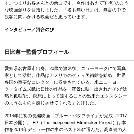
す。つまりお客さんとの余白です。今作はあえて”俳句”のよう
な映画創りを目指しました。『名も無い日』は、無言の中で
観客に問いかける映画だと思っています。
インタビュー／河合のび
日比遊一監督プロフィール
愛知県名古屋市出身。20歳で渡米後、ニューヨークにて写真
家として活動。作品はアメリカのゲティ美術館を始め、世界
各国の重要なコレクターに収集されている。米ニューヨー
ク・タイムズ紙は日比の作品を「夜景に映し出されたその“沈
黙と孤独”は、瞑想によって達することの出来たエクスタシー
のようなものを感じさせてくれる」と評した。
2014年に初の長編映画『ブルー・バタフライ』が完成（2017
日本公開）。IFP（The Independent Filmmaker Project）は本
作を2014年デビュー作の中のベスト25に選んだ。高倉健の人