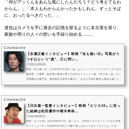
「何がアッくんをあんな風にしたんだろう？どう考えてもわ
からん。」「本人もわからんかったかもしれん。ずっとそば
に、おったるべきだった。」
達也はカメラを手に過去の記憶を探るように名古屋を巡り、
家族や周りの人々の想いを手繰り始める……。
Cinemarche
【永瀬正敏インタビュー】映画『名も無い日』写真がう
つす心という“真”、己に問い...
2021/05/20
映画『名も無い日』は2021年5月28日（金）よりミッドランドスクエアシネマほか
愛知県・三重県・岐阜県の東海三県での先行ロードショー後、6月11日（金）より
全国順次公開予定。愛知県名古屋市を舞台に、ある三兄弟の数奇な運命を描いた
映画『名も無い日』。本作の監督を務めカメラマンとしても活躍する日比遊一の
実体験に基づき、三兄弟をそれぞれ演じる永瀬正敏、オダギリジョー、金子ノブ
アキをはじめ、真木よう子、今井美樹、木内みどりらキャスト陣が物語を紡いで
いきます。photo by 田中舘裕介このたびの劇場公開を記念し、地元を...
Cinemarche
【日比遊一監督インタビュー】映画『エリカ38』に至っ
た経緯は松田優作や樹木希林...
2019/06/11
映画『エリカ38』は2019年6月7日（金）より、TOHOシネマズシャンテほか全国
ロードショー中！2018年9月15日に75歳で惜しまれつつお亡くなりになった名