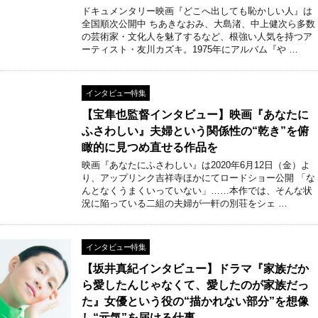
ドキュメンタリー映画『どこへ出しても恥かしい人』は
全国順次公開中 ちあきなおみ、大島渚、中上健次ら多数
の芸術家・文化人を魅了するなど、根強い人気を持つア
ーティスト・友川カズキ。1975年にアルバム『や …
インタビュー特集
【宝隼也監督インタビュー】映画『あなたに
ふさわしい』夫婦という関係性の“乾き”を俯
瞰的に見つめ直せる作品を
映画『あなたにふさわしい』は2020年6月12日（金）よ
り、アップリンク吉祥寺ほかにてロードショー公開 「な
んとなくうまくいっていない」……本作では、そんな状
況に陥っている二組の夫婦が一軒の別荘をシェ …
インタビュー特集
【坂井真紀インタビュー】ドラマ『家族だか
ら愛したんじゃなくて、愛したのが家族だっ
た』女優という役の“描かれない部分”を想像
し“元気”を届ける仕事