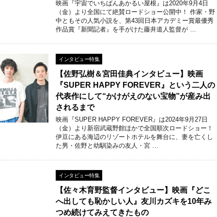
映画『宇宙でいちばんあかるい屋根』は2020年9月4日
（金）より全国にて絶賛ロードショー公開中！ 作家・野
中ともその人気小説を、第43回日本アカデミー賞最優秀
作品賞『新聞記者』を手がけた藤井道人監督が …
インタビュー特集
【佐野弘樹＆宮田佳典インタビュー】映画
『SUPER HAPPY FOREVER』という二人の
代表作にして“かけがえのない宝物”が産み出
されるまで
映画『SUPER HAPPY FOREVER』は2024年9月27日
（金）より新宿武蔵野館ほかで全国順次ロードショー！
伊豆にある海辺のリゾートホテルを舞台に、妻を亡くし
た男・佐野と幼馴染みの友人・宮 …
インタビュー特集
【佐々木育野監督インタビュー】映画『どこ
へ出しても恥かしい人』友川カズキを10年み
つめ続けてみえてきたもの