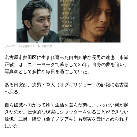
(C)2021「名も無い日」製作委員会
名古屋市熱田区に生まれ育った自由奔放な長男の達也（永瀬
正敏）は、ニューヨークで暮らして25年。自身の夢を追い、
写真家として多忙な毎日を過ごしていた。
ある日突然、次男・章人（オダギリジョー）の訃報に名古屋
へ戻る。
自ら破滅へ向かってゆく生活を選んだ弟に、いったい何が起
きたのか。圧倒的な現実にシャッターを切ることができない
達也。三男・隆史（金子ノブアキ）も現実を受けとめられず
にいた。