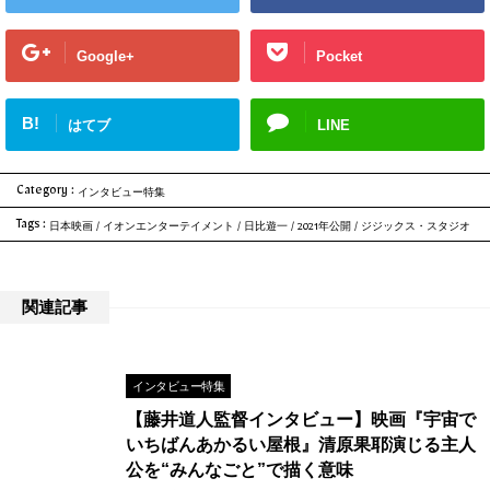
Google+
Pocket
B!
はてブ
LINE
Category :
インタビュー特集
Tags :
日本映画
/
イオンエンターテイメント
/
日比遊一
/
2021年公開
/
ジジックス・スタジオ
関連記事
インタビュー特集
【藤井道人監督インタビュー】映画『宇宙で
いちばんあかるい屋根』清原果耶演じる主人
公を“みんなごと”で描く意味