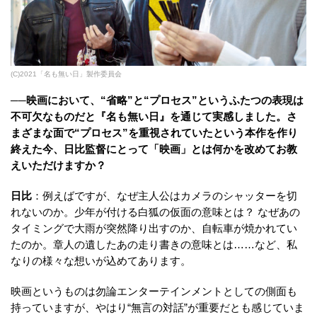
(C)2021「名も無い日」製作委員会
──映画において、“省略”と“プロセス”というふたつの表現は
不可欠なものだと『名も無い日』を通じて実感しました。さ
まざまな面で“プロセス”を重視されていたという本作を作り
終えた今、日比監督にとって「映画」とは何かを改めてお教
えいただけますか？
日比
：例えばですが、なぜ主人公はカメラのシャッターを切
れないのか。少年が付ける白狐の仮面の意味とは？ なぜあの
タイミングで大雨が突然降り出すのか、自転車が焼かれてい
たのか。章人の遺したあの走り書きの意味とは……など、私
なりの様々な想いが込めてあります。
映画というものは勿論エンターテインメントとしての側面も
持っていますが、やはり“無言の対話”が重要だとも感じていま