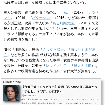
活躍する日比遊一が経験した出来事に基づいている。
主人公長男・達也役を演じるのは、『
光
』（2017）『
カツベ
ン！
』（2019）『
パターソン
』（2016）など国内外で活躍す
る永瀬正敏。次男・章人役を『
ある船頭の話
』（2019）で監
督としても期待が集まるオダギリジョー、三男・隆役を大河
ドラマ『麒麟がくる』の金子ノブアキが務め、本作にて永瀬
との初共演を果たした。
NHK『龍馬伝』、映画『
さよなら渓谷
』『
海よりもまだ深
く
』など数多くの作品で強烈な印象を残す真木よう子、本作
が13年ぶりの映画出演となった歌手・女優の今井美樹も出演
を果たしたほか、音楽を『
レッドクリフ
』『
殺人の追憶
』な
ど数多くの映画音楽を努めた作曲家・岩代太郎が担当する。
Cinemarche
【永瀬正敏インタビュー】映画『名も無い日』写真がう
つす心という“真”、己に問い...
2021/05/20
映画『名も無い日』は2021年5月28日（金）よりミッドランドスクエアシネマほか
愛知県・三重県・岐阜県の東海三県での先行ロードショー後、6月11日（金）より