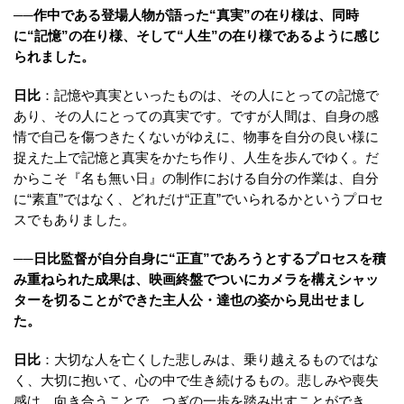
──作中である登場人物が語った“真実”の在り様は、同時
に“記憶”の在り様、そして“人生”の在り様であるように感じ
られました。
日比
：記憶や真実といったものは、その人にとっての記憶で
あり、その人にとっての真実です。ですが人間は、自身の感
情で自己を傷つきたくないがゆえに、物事を自分の良い様に
捉えた上で記憶と真実をかたち作り、人生を歩んでゆく。だ
からこそ『名も無い日』の制作における自分の作業は、自分
に“素直”ではなく、どれだけ“正直”でいられるかというプロセ
スでもありました。
──日比監督が自分自身に“正直”であろうとするプロセスを積
み重ねられた成果は、映画終盤でついにカメラを構えシャッ
ターを切ることができた主人公・達也の姿から見出せまし
た。
日比
：大切な人を亡くした悲しみは、乗り越えるものではな
く、大切に抱いて、心の中で生き続けるもの。悲しみや喪失
感は、向き合うことで、つぎの一歩を踏み出すことができ