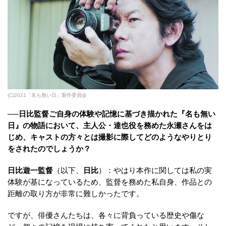
(C)2021「名も無い日」製作委員会
──日比監督ご自身の体験や記憶に基づき描かれた『名も無い
日』の物語において、主人公・達也役を務めた永瀬さんをは
じめ、キャストの方々とは撮影に際してどのようなやりとり
をされたのでしょうか？
日比遊一監督
（以下、
日比
）：やはり本作に関しては私の実
体験が基になっているため、監督を務めた私自身、作品との
距離の取り方が非常に難しかったです。
ですが、俳優さんたちは、各々に背負っている歴史や傷な