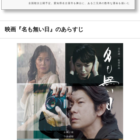
全国順次公開予定。愛知県名古屋市を舞台に、ある三兄弟の数奇な運命を描いた
映画『名も無い日』。本作の監督を務めカメラマンとしても活躍する日比遊一の
実体験に基づき、三兄弟をそれぞれ演じる永瀬正敏、オダギリジョー、金子ノブ
アキをはじめ、真木よう子、今井美樹、木内みどりらキャスト陣が物語を紡いで
いきます。photo by 田中舘裕介このたびの劇場公開を記念し、地元を...
映画『名も無い日』のあらすじ