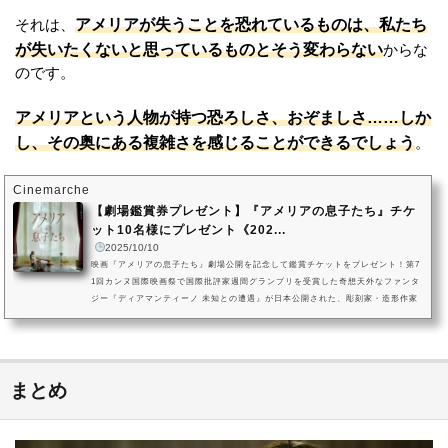
アメリアが失うことを恐れているものは、私たち
それは、
が失いたくないと思っているものとそう変わらない
からな
のです。
アメリアという人物が持つ恐ろしさ、おぞましさ……しか
し、その奥にある複雑さを感じることができるでしょう
。
Cinemarche
【劇場鑑賞券プレゼント】『アメリアの息子たち』チケ
ット10名様にプレゼント《202...
2025/10/10
映画『アメリアの息子たち』劇場公開を記念して鑑賞チケットをプレゼント！第7
1回カンヌ国際映画祭で国際批評家週間グランプリを受賞した奇想天外なファンタ
ジー『ディアマンティーノ 未知との遭遇』が日本公開された、彫刻家・造形作家
などマルチな才能を持つガブリエル・アブランドスによる長編映画最新作『アメ
リアの息子たち』。（C）2023 - ARTIFICIAL HUMORS.観たら二度と実家へは
帰れない、ポルトガル伝来のマザコンホラー映画『アメリアの息子たち』は、202
5年10月25日（土）渋谷シアター・イメージフォーラムで劇場公開！され...
まとめ