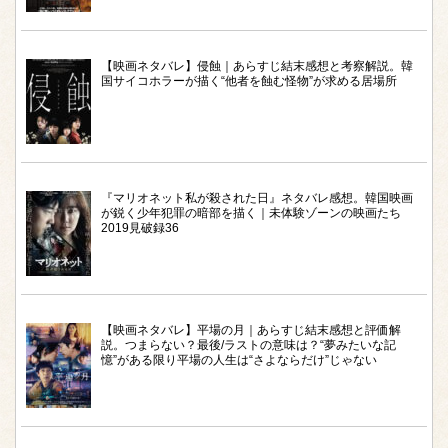
【映画ネタバレ】侵蝕｜あらすじ結末感想と考察解説。韓
国サイコホラーが描く“他者を蝕む怪物”が求める居場所
『マリオネット私が殺された日』ネタバレ感想。韓国映画
が鋭く少年犯罪の暗部を描く｜未体験ゾーンの映画たち
2019見破録36
【映画ネタバレ】平場の月｜あらすじ結末感想と評価解
説。つまらない？最後/ラストの意味は？“夢みたいな記
憶”がある限り平場の人生は“さよならだけ”じゃない