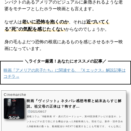
ンパクトのあるアメリアのビジュアルに象徴されるような老
婆をモチーフとしたホラー映画とも言えます。
老いに恐怖を抱くのか
近づいてく
なぜ人は
、それは
る“死”の気配を感じたくない
からなのでしょうか。
身の毛もよだつ恐怖の根底にあるものを感じさせるホラー映
画になっています。
映画『アメリアの息子たち』に関連する、『X エックス』解説記事は
コチラ→
Cinemarche
映画『ヴィジット』ネタバレ感想考察と結末あらすじ解
説。祖父母の正体は？怖すぎ...
2021/08/17
連載コラム「B級映画 ザ・虎の穴ロードショー」第46回深夜テレビの放送や、レ
ンタルビデオ店で目にする機会があったB級映画たち。現在では、新作・旧作含め
たB級映画の数々を、動画配信U-NEXTで鑑賞することも可能です。 そんな気に