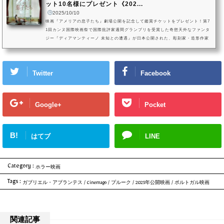
ット10名様にプレゼント《202...
2025/10/10
映画『アメリアの息子たち』劇場公開を記念して鑑賞チケットをプレゼント！第7
1回カンヌ国際映画祭で国際批評家週間グランプリを受賞した奇想天外なファンタ
ジー『ディアマンティーノ 未知との遭遇』が日本公開された、彫刻家・造形作家
などマルチな才能を持つガブリエル・アブランドスによる長編映画最新作『アメ
リアの息子たち』。（C）2023 - ARTIFICIAL HUMORS.観たら二度と実家へは
帰れない、ポルトガル伝来のマザコンホラー映画『アメリアの息子たち』は、202
Twitter
Facebook
5年10月25日（土）渋谷シアター・イメージフォーラムで劇場公開！され...
Google+
Pocket
B!
はてブ
LINE
Category :
ホラー映画
Tags :
ガブリエル・アブランテス
/
Cinemago
/
プルーク
/
2025年公開映画
/
ポルトガル映画
関連記事