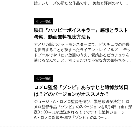
館」シリーズの新たな作品です。 美貌と評判のマリ …
ホラー映画
映画『ハッピーボイスキラー』感想とラスト
考察。動画無料視聴方法も
アメリカ版ポケットモンスターにて、ピカチュウの声優
を担当することが決まったライアン・レイノルズ。 デッ
ドプールでやりたい放題のうえ、愛嬌あるピカチュウを
演じるなんて…と、考えるだけで不安な方の気持ちを …
ホラー映画
ロメロ監督『ゾンビ』あらすじと追悼放送日
は？どのバージョンがオススメか？
ジョージ・A・ロメロ監督を偲び、緊急放送が決定！ ロ
メロ監督作品『ゾンビ』の2バージョンを8月4日（金）深
夜0：00～ほか放送されるようです！ 1.追悼ジョージ・
A・ロメロ監督を偲び『ゾンビ』の2バー …