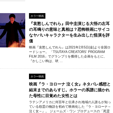
ホラー映画
『哀愁しんでれら』田中圭演じる大悟の左耳
の耳鳴りの意味と真相は？恐怖映画にサイコ
なヤバいキャラクターを生み出した怪演を評
価
映画『哀愁しんでれら』は2021年2月5日(金)より全国ロ
ードショー。 「TSUTAYA CREATORS’ PROGRAM
FILM 2016」でグランプリを獲得した企画をもとに、
『かしこい狗は、吠 …
ホラー映画
映画『ラ・ヨローナ 泣く女』ネタバレ感想と
結末までのあらすじ。ホラーの系譜に描かれ
た母性に目覚めた女性とは
ラテンアメリカに何百年と伝承され地域の人誰もが知っ
ている怨霊の物語を初めて映画化した『ラ・ヨローナ～
泣く女～』。 ジェームズ・ワン プロデュースの「死霊