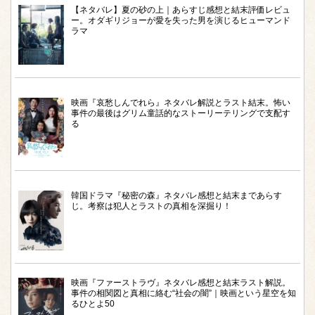
【ネタバレ】夏の砂の上｜あらすじ感想と結末評価レビュ
ー。オダギリジョーが愛を失った男を演じるヒューマンド
ラマ
映画『哀愁しんでれら』ネタバレ解説とラスト結末。怖い
事件の最後はグリム童話的なストーリーテリングで支配す
る
韓国ドラマ『秘密の森』ネタバレ感想と結末まであらす
じ。考察は犯人とラストの真相を深掘り！
映画『ファーストラヴ』ネタバレ感想と結末ラスト解説。
事件の相関図と真相に絡む“社会の闇”｜映画という星空を知
るひとよ50