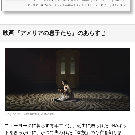
『アメリアの息子たち』が、遂に日本伝来！実の親を探すエドは、生き別れた母
アメリアと双子の兄マヌエルとの再会を果たしますが、血の繋がりを超えた“おぞ
ましい真実”とその土地の“忌まわしき過去”に直面することに……。“家族”とは、
もっともおぞましい呪いだった。この一言に尽きるマザコンホラー『アメリアの
息子たち』は、2025年10月25日（土）渋谷シアター・イメージフォーラムで劇場
公開！！。（C）2023 - ARTIFICIAL HUMORS.この度、『アメリアの息子...
映画『アメリアの息子たち』のあらすじ
（C）2023 – ARTIFICIAL HUMORS.
ニューヨークに暮らす青年エドは、誕生に贈られたDNAキッ
トをきっかけに、かつて失われた「家族」の存在を知りま