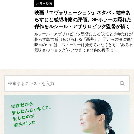
ホラー映画
映画『エヴォリューション』ネタバレ結末あ
らすじと感想考察の評価。SFホラーの隠れた
傑作をルシール・アザリロビック監督が描く
ルシール・アザリロビック監督による“女性と少年だけが
暮らす島”で繰り広げられる「悪夢」。 子どもの頃に観た
映画の中には、ストーリーは覚えていなくとも、”ある不
気味さのショック”をいつまでも体内の奥底に …