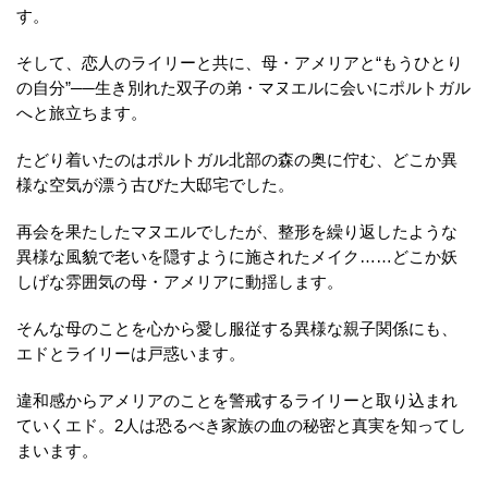
す。
そして、恋人のライリーと共に、母・アメリアと“もうひとり
の自分”──生き別れた双子の弟・マヌエルに会いにポルトガル
へと旅立ちます。
たどり着いたのはポルトガル北部の森の奥に佇む、どこか異
様な空気が漂う古びた大邸宅でした。
再会を果たしたマヌエルでしたが、整形を繰り返したような
異様な風貌で老いを隠すように施されたメイク……どこか妖
しげな雰囲気の母・アメリアに動揺します。
そんな母のことを心から愛し服従する異様な親子関係にも、
エドとライリーは戸惑います。
違和感からアメリアのことを警戒するライリーと取り込まれ
ていくエド。2人は恐るべき家族の血の秘密と真実を知ってし
まいます。