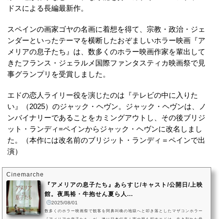
ドスによる長編最新作。
スペインの画家ゴヤの名画に着想を得て、宗教・政治・ジェ
ンダーといったテーマを横断したおぞましいホラー映画『ア
メリアの息子たち』は、数多くのホラー映画作家を輩出して
きたフランス・ジェラルメ国際ファンタスティカ映画祭で見
事グランプリを受賞しました。
エドの恋人ライリー役を演じたのは『テレビの中に入りた
い』（2025）のジャック・ヘヴン。ジャック・ヘヴンは、ノ
ンバイナリーであることをカミングアウトし、その後ブリジ
ット・ランディ=ペインからジャック・ヘヴンに改名しまし
た。（本作には改名前の​​ブリジット・ランディ＝ペインで出
演）
Cinemarche
『アメリアの息子たち』あらすじ/キャスト/公開日/上映
館。夜馬裕・牛抱せん夏ら人...
2025/08/01
数多くのホラー映画祭で観客を阿鼻叫喚の地獄へと叩き落としたマザコンホラー