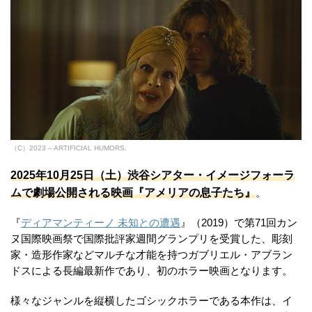
（C）2023 – ARTIFICIAL HUMORS.
2025年10月25日（土）渋谷シアター・イメージフォーラ
ムで劇場公開される映画『アメリアの息子たち』
。
『
ディアマンティーノ 未知との遭遇
』（2019）で第71回カン
ヌ国際映画祭で国際批評家週間グランプリを受賞した、彫刻
家・造形作家などマルチな才能を持つガブリエル・アブラン
ドスによる長編最新作であり、初のホラー映画となります。
様々なジャンルを縦横したゴシックホラーである本作は、イ