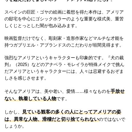
スペインの巨匠・ゴヤの絵画に着想を得た本作は、アメリア
の邸宅を中心にゴシックホラーのような重要な様式美、重苦
しくじとっとした闇が包み込みます。
映画監督だけでなく、彫刻家・造形作家などマルチな才能を
持つガブリエル・アブランドスのこだわりが垣間見得ます。
強烈なアメリアというキャラクターも印象的です。『犬の裁
判』（2025）などのアナベラ・モレイラが特殊メイクで挑ん
だアメリアというキャラクターには、人々は忌避するおぞま
しさを感じさせます。
手放せ
そんなアメリアは、美や老い、愛情……様々なものを
ない、執着している人物
です。
見ている観客の多くの人にとってアメリアの姿
しかし、
は、異常な人物、滑稽だと切り捨てられない
のではないで
しょうか。