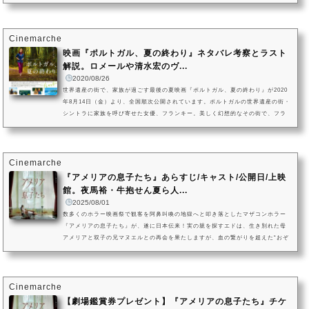
なるB級映画のお宝掘り出し物を、Cinemarcheのシネマダイバーがご紹介する
「B級映画 ザ・虎の穴ロードショー」第46回は、『シックス・センス』（199
9）、『サイン』（2002）の、M・ナイト・シャマラン監督のサスペンススリラー
『ヴィジット』です。 学校の夏休みや冬休み、おじいちゃんやおばあちゃん...
Cinemarche
映画『ポルトガル、夏の終わり』ネタバレ考察とラスト
解説。ロメールや清水宏のヴ...
2020/08/26
世界遺産の街で、家族が過ごす最後の夏映画『ポルトガル、夏の終わり』が2020
年8月14日（金）より、全国順次公開されています。ポルトガルの世界遺産の街・
シントラに家族を呼び寄せた女優、フランキー。美しく幻想的なその街で、フラ
ンキーと家族のそれぞれの過去、現在、未来が浮かび上がります。イザベル・ユ
ペールがフランキーを演じ、『人生は小説よりも奇なり』(2014)のアイラ・サッ
クスが監督を務めています。映画『ポルトガル、夏の終わり』の作品情報（C)201
8 SBS PRODUCTIONS / O SOM E A FÚRIA （C)2018 Photo Guy Ferrandi...
Cinemarche
『アメリアの息子たち』あらすじ/キャスト/公開日/上映
館。夜馬裕・牛抱せん夏ら人...
2025/08/01
数多くのホラー映画祭で観客を阿鼻叫喚の地獄へと叩き落としたマザコンホラー
『アメリアの息子たち』が、遂に日本伝来！実の親を探すエドは、生き別れた母
アメリアと双子の兄マヌエルとの再会を果たしますが、血の繋がりを超えた“おぞ
ましい真実”とその土地の“忌まわしき過去”に直面することに……。“家族”とは、
もっともおぞましい呪いだった。この一言に尽きるマザコンホラー『アメリアの
息子たち』は、2025年10月25日（土）渋谷シアター・イメージフォーラムで劇場
公開！！。（C）2023 - ARTIFICIAL HUMORS.この度、『アメリアの息子...
Cinemarche
【劇場鑑賞券プレゼント】『アメリアの息子たち』チケ