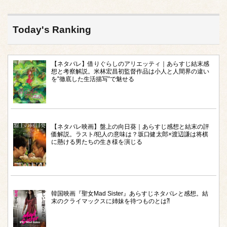
Today's Ranking
【ネタバレ】借りぐらしのアリエッティ｜あらすじ結末感
想と考察解説。米林宏昌初監督作品は小人と人間界の違い
を‟徹底した生活描写”で魅せる
【ネタバレ映画】盤上の向日葵｜あらすじ感想と結末の評
価解説。ラスト/犯人の意味は？坂口健太郎×渡辺謙は将棋
に懸ける男たちの生き様を演じる
韓国映画『聖女Mad Sister』あらすじネタバレと感想。結
末のクライマックスに姉妹を待つものとは⁈