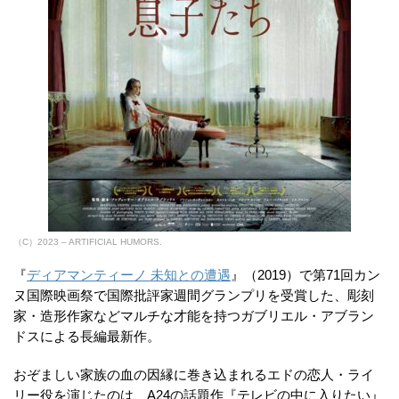
（C）2023 – ARTIFICIAL HUMORS.
『
ディアマンティーノ 未知との遭遇
』（2019）で第71回カン
ヌ国際映画祭で国際批評家週間グランプリを受賞した、彫刻
家・造形作家などマルチな才能を持つガブリエル・アブラン
ドスによる長編最新作。
おぞましい家族の血の因縁に巻き込まれるエドの恋人・ライ
リー役を演じたのは、A24の話題作『テレビの中に入りたい』