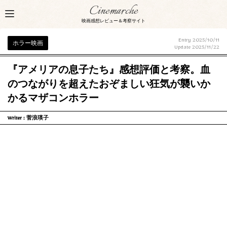
Cinemarche
映画感想レビュー＆考察サイト
Entry 2025/10/11
ホラー映画
Update
2025/11/22
『アメリアの息子たち』感想評価と考察。血
のつながりを超えたおぞましい狂気が襲いか
かるマザコンホラー
Writer :
菅浪瑛子