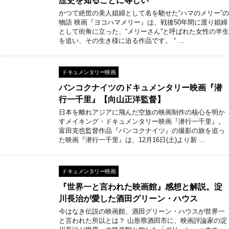
歴史を知ることに等しい
かつて絶世の美人娼婦として名を馳せた“ハマのメリー”の
物語 映画『ヨコハマメリー』は、戦後50年間に渡り娼婦
として街角に立った、“メリーさん”と呼ばれた女性の半生
を追い、その生き様に迫る作品です。 “ …
ドキュメンタリー映画
バンコクナイツのドキュメンタリー映画『潜
行一千里』【向山正洋監督】
日本を離れアジアに飛んだ空族の映画制作の核心を明か
すメイキング・ドキュメンタリー映画『潜行一千里』。
富田克也監督作品『バンコクナイツ』の撮影の旅を追っ
た映画『潜行一千里』は、12月16日(土)より新 …
ドキュメンタリー映画
『世界一と言われた映画館』感想と解説。淀
川長治が愛した酒田グリーン・ハウス
今はなき伝説の映画館、酒田グリーン・ハウスが世界一
と言われた所以とは？ 山形県酒田市に、映画評論家の淀