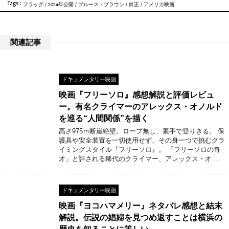
Tags :
フラッグ
/
2024年公開
/
ブルース・ブラウン
/
鈴正
/
アメリカ映画
関連記事
ドキュメンタリー映画
映画『フリーソロ』感想解説と評価レビュ
ー。有名クライマーのアレックス・オノルド
を巡る“人間関係”を描く
高さ975ｍ断崖絶壁。ロープ無し、素手で登りきる。 保
護具や安全装置を一切使用せず、その身一つで挑むクラ
イミングスタイル『フリーソロ』。 「フリーソロの奇
才」と評される稀代のクライマー、アレックス・オ …
ドキュメンタリー映画
映画『ヨコハマメリー』ネタバレ感想と結末
解説。伝説の娼婦を見つめ返すことは横浜の