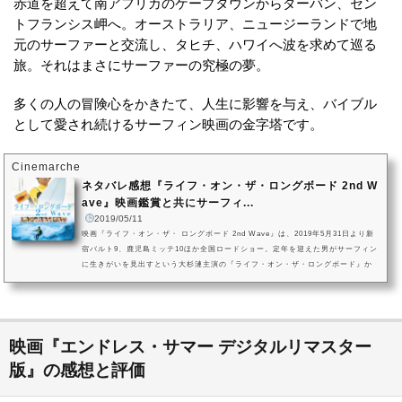
赤道を超えて南アフリカのケープタウンからダーバン、セン
トフランシス岬へ。オーストラリア、ニュージーランドで地
元のサーファーと交流し、タヒチ、ハワイへ波を求めて巡る
旅。それはまさにサーファーの究極の夢。
多くの人の冒険心をかきたて、人生に影響を与え、バイブル
として愛され続けるサーフィン映画の金字塔です。
Cinemarche
ネタバレ感想『ライフ・オン・ザ・ロングボード 2nd W
ave』映画鑑賞と共にサーフィ...
2019/05/11
映画『ライフ・オン・ザ・ ロングボード 2nd Wave』は、2019年5月31日より新
宿バルト9、鹿児島ミッテ10ほか全国ロードショー。定年を迎えた男がサーフィン
に生きがいを見出すという大杉漣主演の『ライフ・オン・ザ・ロングボード』か
ら14年。東京オリンピック2020でサーフィンが公式種目に決定したなかで、再び
サーフィンと共に人生の第二幕の迎える男の姿を描いた『ライフ・オン・ザ・ロ
ングボード2nd WAVE』が公開。主演には多彩なキャリアを誇る吉沢悠、ヒロイン
にはモグラ女子としても知られる馬場ふみか。共演に香里奈、泉谷しげ...
映画『エンドレス・サマー デジタルリマスター
版』の感想と評価