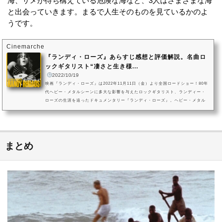
海、サメが待ち構えている危険な海など、3人はさまざまな海
と出会っていきます。まるで人生そのものを見ているかのよ
うです。
Cinemarche
『ランディ・ローズ』あらすじ感想と評価解説。名曲ロ
ックギタリスト“凄さと生き様...
2022/10/19
映画『ランディ・ローズ』は2022年11月11日（金）より全国ロードショー！80年
代ヘビー・メタルシーンに多大な影響を与えたロックギタリスト、ランディー・
ローズの生涯を追ったドキュメンタリー『ランディ・ローズ』。ヘビー・メタル
音楽に爆発的なムーブメントが巻き起こった80年代において、エドワード・ヴァ
ン・ヘイレンら変革的ギタープレーでムーブメントの原動力となったミュージシ
ャンの一人、ランディ・ローズの生い立ちを描きます。作品を手掛けたのは、
「N.W.A & EAZY-E：キングス・オブ・コンプトン」のアンドレ・レリ...
まとめ