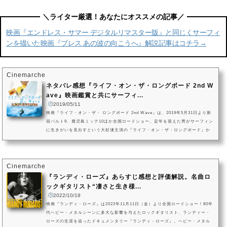
映画『エンドレス・サマー デジタルリマスター版』と同じくサーフィ
ンを描いた映画『ブレス あの波の向こうへ』解説記事はコチラ→
Cinemarche
ネタバレ感想『ライフ・オン・ザ・ロングボード 2nd W
ave』映画鑑賞と共にサーフィ...
2019/05/11
映画『ライフ・オン・ザ・ ロングボード 2nd Wave』は、2019年5月31日より新
宿バルト9、鹿児島ミッテ10ほか全国ロードショー。定年を迎えた男がサーフィン
に生きがいを見出すという大杉漣主演の『ライフ・オン・ザ・ロングボード』か
ら14年。東京オリンピック2020でサーフィンが公式種目に決定したなかで、再び
サーフィンと共に人生の第二幕の迎える男の姿を描いた『ライフ・オン・ザ・ロ
ングボード2nd WAVE』が公開。主演には多彩なキャリアを誇る吉沢悠、ヒロイン
にはモグラ女子としても知られる馬場ふみか。共演に香里奈、泉谷しげ...
Cinemarche
『ランディ・ローズ』あらすじ感想と評価解説。名曲ロ
ックギタリスト“凄さと生き様...
2022/10/19
映画『ランディ・ローズ』は2022年11月11日（金）より全国ロードショー！80年
代ヘビー・メタルシーンに多大な影響を与えたロックギタリスト、ランディー・
ローズの生涯を追ったドキュメンタリー『ランディ・ローズ』。ヘビー・メタル