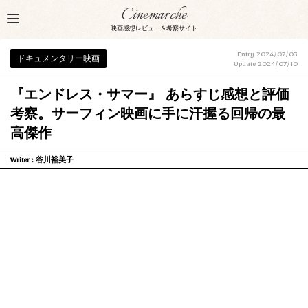
Cinemarche
映画感想レビュー＆考察サイト
Entry 2024/07/03
ドキュメンタリー映画
Update
2024/07/10
『エンドレス・サマー』 あらすじ感想と評価
考察。サーフィン映画に手に汗握る回帰の最
高傑作
Writer :
谷川裕美子