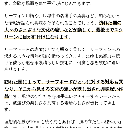
す。危険な場面を観て手汗がにじんできます。
サーフィン用語や、世界中の名選手の勇姿など、知らなかっ
訪れた国の
た情報が語られ興味をそそられることでしょう。
人々のさまざまな文化の違いなどが楽しく、最後までスク
リーンに目が釘付けになります
。
サーファーらの表情はとても明るく美しく、サーフィンへの
燃えるような情熱が強く伝わってきます。たゆまぬ努力を続
ける彼らが魅せる素晴らしい技術に、何度も息を飲むに違い
ありません。
訪れた国によって、サーフボードひとつに対する対応も異
なり、そこから見える文化の違いが映し出され興味深い作
品
です。現地の少年たちを相手にレクチャーするシーンから
は、波遊びの楽しさを共有する素晴らしさが伝わってきま
す。
理想的な波が10kmも続く海もあれば、波の立たない穏やかな