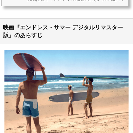
文学賞を受賞した、ティム・ウィントンの自伝的小説である「ブレス 呼吸」。そ
の話題を作品をテレビドラマ『メンタリスト』の主演で、世界的な人気を獲得し
ている俳優サイモン・ベイカーが、自ら出演しつつ監督も務め映画化しました。1
970年代のオーストラリア西南部の小さな街を舞台に、サーフィンの魅力に見せら
れた少年の姿を描いた作品で、演技初挑戦ながら主役を演じた撮影時...
映画『エンドレス・サマー デジタルリマスター
版』のあらすじ