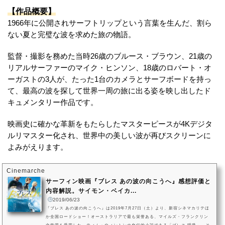
【作品概要】
1966年に公開されサーフトリップという言葉を生んだ、割ら
ない夏と完璧な波を求めた旅の物語。
監督・撮影を務めた当時26歳のブルース・ブラウン、21歳の
リアルサーファーのマイク・ヒンソン、18歳のロバート・オ
ーガストの3人が、たった1台のカメラとサーフボードを持っ
て、最高の波を探して世界一周の旅に出る姿を映し出したド
キュメンタリー作品です。
映画史に確かな革新をもたらしたマスターピースが4Kデジタ
ルリマスター化され、世界中の美しい波が再びスクリーンに
よみがえります。
Cinemarche
サーフィン映画『ブレス あの波の向こうへ』感想評価と
内容解説。サイモン・ベイカ...
2019/06/23
『ブレス あの波の向こうへ』は2019年7月27日（土）より、新宿シネマカリテほ
か全国ロードショー！オーストラリアで最も栄誉ある、マイルズ・フランクリン