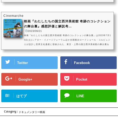
音楽に爆発的なムーブメントが巻き起こった80年代において、エドワード・ヴァ
ン・ヘイレンら変革的ギタープレーでムーブメントの原動力となったミュージシ
ャンの一人、ランディ・ローズの生い立ちを描きます。作品を手掛けたのは、
「N.W.A & EAZY-E：キングス・オブ・コンプトン」のアンドレ・レリ...
Cinemarche
映画『わたしたちの国立西洋美術館 奇跡のコレクション
の舞台裏』感想評価と解説考...
2023/06/21
映画『わたしたちの国立西洋美術館 奇跡のコレクションの舞台裏』は2023年7月1
5日(土)シアター・イメージフォーラムほか全国順次ロードショール・コルビュジ
エが設計し世界文化遺産に登録された、東京・上野の国立西洋美術館の舞台裏を
描いたドキュメンタリー映画『わたしたちの国立西洋美術館 奇跡のコレクション
の舞台裏』が2023年7月15日(土)シアター・イメージフォーラムほか全国順次ロー
ドショーとなります。2022年、国立西洋美術館が創建時の姿に近づける整備のた
Twitter
Facebook
めに休館した際、美術館の内部にカメラが入り、1年半の長期間にわ...
Google+
Pocket
B!
はてブ
LINE
Category :
ドキュメンタリー映画