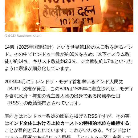
(C)2023 Nausheen Khan
14億（2025年国連統計）という世界第1位の人口数を誇るイン
ド。その中でヒンドゥー教が約80％を占め、以下イスラム教
徒が約14％、キリスト教徒約2.3％、シク教徒約1.7％といった
ように宗派が細分化しています。
2014年5月にナレンドラ・モディ首相率いるインド人民党
（BJP）政権が発足。このBJPは1925年に創立された、モディ
を含む政府・与党の現主要人物の出身である民族奉仕団
（RSS）の政治部門とされています。
表向きはヒンドゥー教徒の団結を掲げるRSSですが、その実
は
インド全体における上位カーストの特権的地位を維持する
ことが目的と云われています。これがいわゆる、“インドはヒ
ンドゥー国家である”という思想、「ヒンドゥー至上主義」で