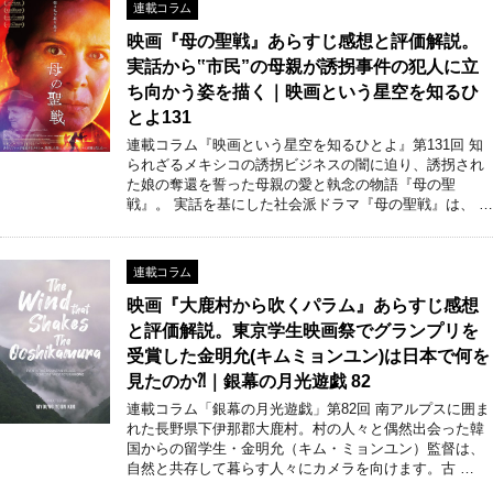
連載コラム
映画『母の聖戦』あらすじ感想と評価解説。
実話から‟市民”の母親が誘拐事件の犯人に立
ち向かう姿を描く｜映画という星空を知るひ
とよ131
連載コラム『映画という星空を知るひとよ』第131回 知
られざるメキシコの誘拐ビジネスの闇に迫り、誘拐され
た娘の奪還を誓った母親の愛と執念の物語『母の聖
戦』。 実話を基にした社会派ドラマ『母の聖戦』は、 …
連載コラム
映画『大鹿村から吹くパラム』あらすじ感想
と評価解説。東京学生映画祭でグランプリを
受賞した金明允(キムミョンユン)は日本で何を
見たのか⁈｜銀幕の月光遊戯 82
連載コラム「銀幕の月光遊戯」第82回 南アルプスに囲ま
れた長野県下伊那郡大鹿村。村の人々と偶然出会った韓
国からの留学生・金明允（キム・ミョンユン）監督は、
自然と共存して暮らす人々にカメラを向けます。古 …