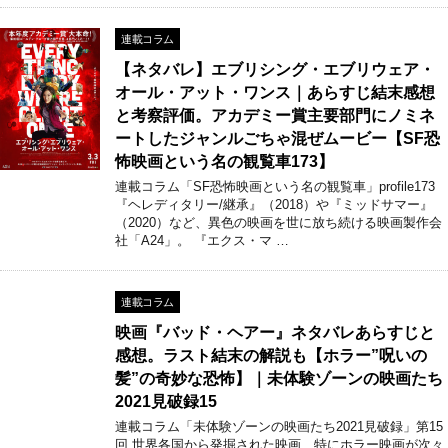
連載コラム
【ネタバレ】エブリシング・エブリウェア・
オール・アット・ワンス｜あらすじ結末感想
と考察評価。アカデミー賞主要部門にノミネ
ートしたジャンルごちゃ混ぜムービー【SF恐
怖映画という名の観覧車173】
連載コラム「SF恐怖映画という名の観覧車」profile173
『ヘレディタリー/継承』（2018）や『ミッドサマー』
（2020）など、異色の映画を世に放ち続ける映画製作会
社「A24」。 『エクス・マ …
連載コラム
映画『バッド・ヘアー』ネタバレあらすじと
感想。ラスト結末の解説も【ホラー”呪いの
髪”の奇妙な恐怖】｜未体験ゾーンの映画たち
2021見破録15
連載コラム「未体験ゾーンの映画たち2021見破録」第15
回 世界各国から発掘された映画、特にホラー映画が次々