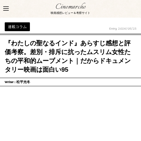
Cinemarche
映画感想レビュー＆考察サイト
連載コラム
Entry
2026/05/25
『わたしの聖なるインド』あらすじ感想と評
価考察。差別・排斥に抗ったムスリム女性た
ちの平和的ムーブメント｜だからドキュメン
タリー映画は面白い95
Writer :
松平光冬