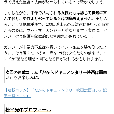
ラで捉えた監督の皮肉が込められているのは確かでしょう。
しかしながら、本作で活写される
女性たちは総じて機知に富
んでおり、男性より劣っているとは到底思えません
。座り込
みという無抵抗手段で、100日以上もの反対運動を行った彼女
たちの姿は、マハトマ・ガンジーと重なります（実際に、ガ
ンジーの肖像画を象徴的に映す編集がされている）。
ガンジーが非暴力不服従を貫いてインド独立を勝ち取ったよ
うに、そう遠くない将来、声を上げた女性たちの信念で、イ
ンドが“聖なる理想の国”となる日が訪れるかもしれません。
次回の連載コラム『だからドキュメンタリー映画は面白
い』もお楽しみに。
【連載コラム】『だからドキュメンタリー映画は面白い』記
事一覧はこちら
松平光冬プロフィール