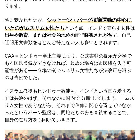
ります。
シャヒーン・バーグ抗議運動の中心に
特に惹かれたのが、
いたのがムスリム女性たち
という点。インドで暮らす女性は
出生や教育、または社会的地位の面で軽視されがち
で、自己
証明用文書類をほとんど持たない人も多いとされます。
CAA＝ヒンドゥー至上主義により、公式書類の提示が必須で
ある国民登録ができなければ、最悪の場合は市民権を失う可
能性がある――立場の弱いムスリム女性たちが法改正を叫ぶ
のは当然でした。
イスラム教徒もヒンドゥー教徒も、インドという国を愛する
心は共通のはず。それなのに国内で“分断”してしまう――ムス
リム女性でありながら、それまで信仰に関心を寄せていなか
ったというハーン監督は、同胞たちの姿を直視することで、
自身の在り方をも問いていきます。