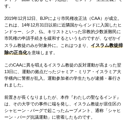
す。
2019年12月12日、BJPにより市民権改正法（CAA）が成立。
これは、14年12月31日以前に近隣国からインドに入国したヒ
ンドゥー、シク、仏、キリストといった宗教的少数派難民に
市民権の申請手続きを緩和するというものですが、なぜかイ
イスラム教徒排
スラム教徒のみが対象外に。これはつまり、
除の正当化
を意味します。
このCAAに異を唱えるイスラム教徒の反対運動が高まった翌
13日に、運動の拠点だったジャミア・ミリア・イスラミア大
学構内に警察が乱入。運動参加者の学生たちが逮捕・暴行さ
れました。
前置きが長くなりましたが、本作『わたしの聖なるインド』
は、その大学での事件に端を発し、イスラム教徒が居住区の
シャヒーン・バーグで起こったムーブメント、通称「シャヒ
ーン・バーグ抗議運動」に密着したものです。