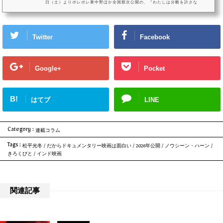
日（土）よりポレポレ東中野ほか全国順次公開の、『わたしは分断を許さな
い』。元NHK局員にして、現在はフリージャーナリストとして活動する堀潤の、
『変身 Metamorphosis』（2013）に続く監督第2作となります。【連載コラム】
『だからドキュメンタリー映画は面白い』記事一覧はこちら映画『わたしは分断
Twitter
Facebook
を許さない』の作品情報(C)8bitNews【日本公開】2020年（日本映画）【監督...
Google+
Pocket
B!
はてブ
LINE
Category :
連載コラム
Tags :
松平光冬
/
だからドキュメンタリー映画は面白い
/
2026年公開
/
ノウシーン・ハーン
/
きろくびと
/
インド映画
関連記事