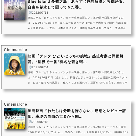
Blue Island 憂鬱之島｜あらすじ感想解説と考察評価。
自由を希求して闘ってきた香...
2022/07/13
連載コラム『だからドキュメンタリー映画は面白い』第70回今回取り上げるの
は、2022年7月16日（土）からユーロスペースほかにて全国順次公開の『Blue Isl
and 憂鬱之島』。香港・日本合作による、自由を求めて決起してきた、香港の若
者たちの闘いの歴史をひも解きます。【連載コラム】『だからドキュメンタリー
映画は面白い』記事一覧はこちら『Blue Island 憂鬱之島』の作品情報（C）2022
Blue Island project【日本公開】2022年（香港・日本合作映画）【原題】憂鬱之
島 Blue Island【監督・編集】チャン・ジーウン【製作】ピーター・ヤ...
Cinemarche
映画『グレタ ひとりぼっちの挑戦』感想考察と評価解
説。“世界で一番”有名な若き環...
2021/09/04
連載コラム『だからドキュメンタリー映画は面白い』第63回今回取り上げるの
は、2021年10月22日（金）より、新宿ピカデリーほかにて全国順次公開の『グレ
タ ひとりぼっちの挑戦』。傷つくことを恐れず、正面からNOと言う。地球を守
るため声を上げ続ける若き環境活動家が、世界的な注目を集める前から密着し
た、貴重なドキュメンタリーです。【連載コラム】『だからドキュメンタリー映
画は面白い』記事一覧はこちら映画『グレタ ひとりぼっちの挑戦』の作品情報
(C) 2020 B-Reel Films AB, All rights reserved.【日本公開】2021年（ス...
Cinemarche
堀潤映画『わたしは分断を許さない』感想とレビュー評
価。表現の自由の世界から問...
2020/02/18
連載コラム『だからドキュメンタリー映画は面白い』第39回ジャーナリスト堀潤
が5年の歳月をかけて追った、世界の「分断」。今回取り上げるのは、2020年3月7