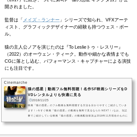
開されました。
監督は「
メイズ・ランナー
」シリーズで知られ、VFXアーテ
ィスト、グラフィックデザイナーの経験も持つウェス・ボー
ル。
猿の主人公ノアを演じたのは『To Leslieトゥ・レスリー』
（2022）のオーウェン・ティーク。動作や細かな表情までも
CGに落とし込む、パフォーマンス・キャプチャーによる演技
にも注目です。
Cinemarche
猿の惑星｜動画フル無料視聴！名作SF映画シリーズをD
VDレンタルよりも快適に見る
2018/11/25
映画『猿の惑星』のフル動画を無料視聴する方法を分かりやすくご紹介していき
ます！↓今すぐ映画『猿の惑星』の動画を無料で見るならU-NEXT！↓なお、当記
事でご紹介している映画『猿の惑星』の動画配信状況は2018年11月現在のものに
なります。VOD（ビデオオンデマンドサービス）は配信状況が流動的なので、詳
細は各サービスにてご確認ください。映画『猿の惑星』を今すぐ無料で観る方は
こちら映画『猿の惑星』動画をフルで無料視聴する方法！© 2001 Twentieth Cent
ury Fox Film Corporation. All rights reserved.先に結論をお伝えする...