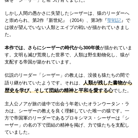
しかし人間の愚かさに失望したシーザーは、猿のリーダーへ
と崇められ、第2作『新世紀』（2014）、第3作『
聖戦記
』で
は彼が望んでいない人類とエイプの戦いが描かれていきまし
た。
本作では、さらにシーザーの時代から300年後
が描かれていま
す。文明も滅び荒廃した世界で、人類は野生動物化し、猿が
支配する帝国が築かれています。
伝説のリーダー「シーザー」の教えは、没後も猿たちの間で
人類が残した書物から
語り継がれていたようです。それは、
歴史を学び、そして団結の精神と平和を愛する心
でした。
主人公ノアが旅の途中で出会う年老いたオランウータン・ラ
カは、シーザーの教えを良く理解していた唯一の猿です。一
方で帝国軍のリーダーであるプロキシマス・シーザーは「シ
ーザー」の名の下で団結の精神を掲げ、力で猿たちを支配し
ていました。