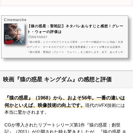
Cinemarche
【猿の惑星：聖戦記】ネタバレあらすじと感想！グレー
ト・ウォーの評価は
2017/10/17
『猿の惑星』シリーズのプリクエル３部作、シーザーの物語がついに完結！主演
のアンディ・サーキスのアカデミー賞主演男優賞ノミネートが噂される話題作。
『猿の惑星：聖戦記（グレート・ウォー）』をご紹介します。以下、あらすじや
結末が含まれる記事となりますので、まずは『猿の惑星：聖戦記（グレート・ウ
ォー）』の作品情報をどうぞ！1.映画『猿の惑星：聖戦記（グレート・ウォー）』
の作品情報(C)2017 Twentieth Century Fox Film Corporation【公開】2017年
（アメリカ映画）【原題】War for the Planet of the Apes【監督・脚...
映画『猿の惑星 キングダム』の感想と評価
『猿の惑星』（1968）から、およそ56年。一番の違いは
何かといえば、映像技術の向上です。
現代のVFX技術には
本当に驚かされます。
CGが導入されたリブートシリーズ第1作『猿の惑星：創世
記』（2011）が公開された時も驚きましたが、『猿の惑星 キ