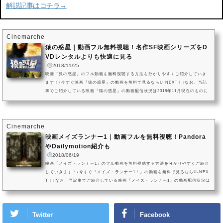
解説記事はコチラ→
Cinemarche
猿の惑星｜動画フル無料視聴！名作SF映画シリーズをD
VDレンタルよりも快適に見る
2018/11/25
映画『猿の惑星』のフル動画を無料視聴する方法を分かりやすくご紹介していき
ます！↓今すぐ映画『猿の惑星』の動画を無料で見るならU-NEXT！↓なお、当記
事でご紹介している映画『猿の惑星』の動画配信状況は2018年11月現在のものに
なります。VOD（ビデオオンデマンドサービス）は配信状況が流動的なので、詳
細は各サービスにてご確認ください。映画『猿の惑星』を今すぐ無料で観る方は
こちら映画『猿の惑星』動画をフルで無料視聴する方法！© 2001 Twentieth Cent
ury Fox Film Corporation. All rights reserved.先に結論をお伝えする...
Cinemarche
映画メイズランナー1｜動画フルを無料視聴！Pandora
やDailymotion紹介も
2018/06/19
映画『メイズ・ランナー1』のフル動画を無料視聴する方法を分かりやすくご紹介
していきます！↓今すぐ『メイズ・ランナー1！』の動画を無料で見るならU-NEX
T！↓なお、当記事でご紹介している映画『メイズ・ランナー1』の動画配信状況は
2018年6月現在のものになります。VOD（ビデオオンデマンドサービス）は配信
状況が流動的なので、詳細は各サービスにてご確認ください。映画『メイズ・ラ
ンナー1』を今すぐ無料で観る方はこちら映画『メイズ・ランナー1』動画をフル
Twitter
Facebook
で無料視聴する方法！(C)2014 Twentieth Century Fox Film.先に結論を...