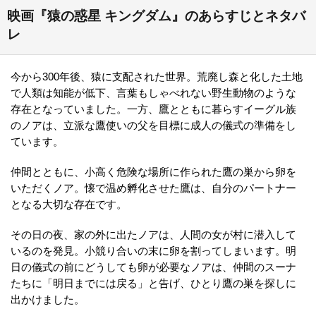
映画『猿の惑星 キングダム』のあらすじとネタバ
レ
今から300年後、猿に支配された世界。荒廃し森と化した土地
で人類は知能が低下、言葉もしゃべれない野生動物のような
存在となっていました。一方、鷹とともに暮らすイーグル族
のノアは、立派な鷹使いの父を目標に成人の儀式の準備をし
ています。
仲間とともに、小高く危険な場所に作られた鷹の巣から卵を
いただくノア。懐で温め孵化させた鷹は、自分のパートナー
となる大切な存在です。
その日の夜、家の外に出たノアは、人間の女が村に潜入して
いるのを発見。小競り合いの末に卵を割ってしまいます。明
日の儀式の前にどうしても卵が必要なノアは、仲間のスーナ
たちに「明日までには戻る」と告げ、ひとり鷹の巣を探しに
出かけました。