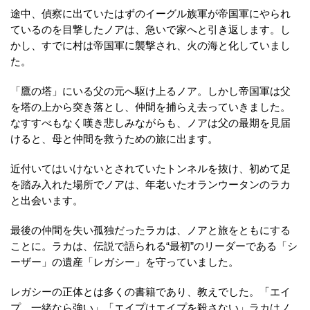
途中、偵察に出ていたはずのイーグル族軍が帝国軍にやられ
ているのを目撃したノアは、急いで家へと引き返します。し
かし、すでに村は帝国軍に襲撃され、火の海と化していまし
た。
「鷹の塔」にいる父の元へ駆け上るノア。しかし帝国軍は父
を塔の上から突き落とし、仲間を捕らえ去っていきました。
なすすべもなく嘆き悲しみながらも、ノアは父の最期を見届
けると、母と仲間を救うための旅に出ます。
近付いてはいけないとされていたトンネルを抜け、初めて足
を踏み入れた場所でノアは、年老いたオランウータンのラカ
と出会います。
最後の仲間を失い孤独だったラカは、ノアと旅をともにする
ことに。ラカは、伝説で語られる“最初”のリーダーである「シ
ーザー」の遺産「レガシー」を守っていました。
レガシーの正体とは多くの書籍であり、教えでした。「エイ
プ、一緒なら強い」「エイプはエイプを殺さない」ラカはノ