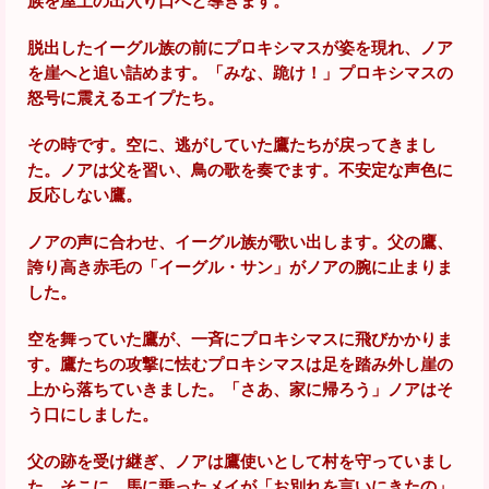
族を屋上の出入り口へと導きます。
脱出したイーグル族の前にプロキシマスが姿を現れ、ノア
を崖へと追い詰めます。「みな、跪け！」プロキシマスの
怒号に震えるエイプたち。
その時です。空に、逃がしていた鷹たちが戻ってきまし
た。ノアは父を習い、鳥の歌を奏でます。不安定な声色に
反応しない鷹。
ノアの声に合わせ、イーグル族が歌い出します。父の鷹、
誇り高き赤毛の「イーグル・サン」がノアの腕に止まりま
した。
空を舞っていた鷹が、一斉にプロキシマスに飛びかかりま
す。鷹たちの攻撃に怯むプロキシマスは足を踏み外し崖の
上から落ちていきました。「さあ、家に帰ろう」ノアはそ
う口にしました。
父の跡を受け継ぎ、ノアは鷹使いとして村を守っていまし
た。そこに、馬に乗ったメイが「お別れを言いにきたの」