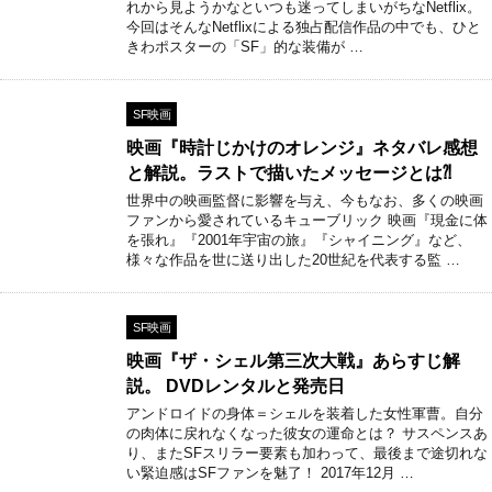
れから見ようかなといつも迷ってしまいがちなNetflix。
今回はそんなNetflixによる独占配信作品の中でも、ひと
きわポスターの「SF」的な装備が …
SF映画
映画『時計じかけのオレンジ』ネタバレ感想
と解説。ラストで描いたメッセージとは⁈
世界中の映画監督に影響を与え、今もなお、多くの映画
ファンから愛されているキューブリック 映画『現金に体
を張れ』『2001年宇宙の旅』『シャイニング』など、
様々な作品を世に送り出した20世紀を代表する監 …
SF映画
映画『ザ・シェル第三次大戦』あらすじ解
説。 DVDレンタルと発売日
アンドロイドの身体＝シェルを装着した女性軍曹。自分
の肉体に戻れなくなった彼女の運命とは？ サスペンスあ
り、またSFスリラー要素も加わって、最後まで途切れな
い緊迫感はSFファンを魅了！ 2017年12月 …