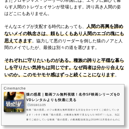
またプロキシマス・シーザーの帝国には、エイプに媚びて暮
らす人間のトレヴェイサンが登場します。誇り高き人間の姿
はどこにもありません。
人間の再興を諦め
そんなエイプが支配する時代にあっても、
ないメイの執念さは、頼もしくもあり人間のエゴの塊にも
思えてきます
。協力して悪のリーダーを倒した猿のノアと人
間のメイでしたが、最後は別々の道を選びます。
それぞれに守りたいものがある。種族の誇りと平穏な暮ら
しを守りたい気持ちは同じです。なぜ両者は分かり合えな
いのか。このモヤモヤ感はずっと続くことになります
。
Cinemarche
猿の惑星｜動画フル無料視聴！名作SF映画シリーズをD
VDレンタルよりも快適に見る
2018/11/25
映画『猿の惑星』のフル動画を無料視聴する方法を分かりやすくご紹介していき
ます！↓今すぐ映画『猿の惑星』の動画を無料で見るならU-NEXT！↓なお、当記
事でご紹介している映画『猿の惑星』の動画配信状況は2018年11月現在のものに
なります。VOD（ビデオオンデマンドサービス）は配信状況が流動的なので、詳