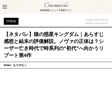
Cinemarche
映画感想レビュー＆考察サイト
Entry 2024/05/30
SF映画
Update
2024/05/31
【ネタバレ】猿の惑星キングダム｜あらすじ
感想と結末の評価解説。ノヴァの正体は？シ
ーザー亡き時代で時系列の“初代”へ向かうリ
ブート第4作
Writer :
もりのちこ