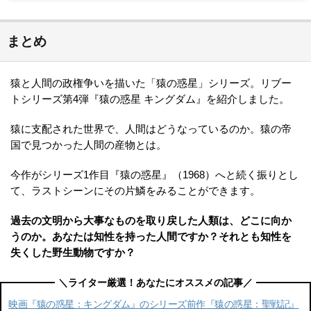
細は各サービスにてご確認ください。映画『猿の惑星』を今すぐ無料で観る方は
こちら映画『猿の惑星』動画をフルで無料視聴する方法！© 2001 Twentieth Cent
ury Fox Film Corporation. All rights reserved.先に結論をお伝えする...
まとめ
猿と人間の政権争いを描いた「猿の惑星」シリーズ。リブー
トシリーズ第4弾『猿の惑星 キングダム』を紹介しました。
猿に支配された世界で、人間はどうなっているのか。猿の帝
国で見つかった人間の産物とは。
今作がシリーズ1作目『猿の惑星』（1968）へと続く振りとし
て、ラストシーンにその片鱗をみることができます。
過去の文明から大事なものを取り戻した人類は、どこに向か
うのか。あなたは知性を持った人間ですか？それとも知性を
失くした野生動物ですか？
映画『猿の惑星：キングダム』のシリーズ前作『猿の惑星：聖戦記』