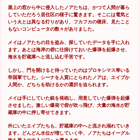
屋上の窓から中に侵入したノアたちは、かつて人間が暮ら
していただろう居住区の様子に驚きます。そこには電気と
いう火とは異なる灯りがあり、フカフカの寝床、見たこと
もないコンピュータの数々がありました。
メイはノアたちの目を盗み、探していたデータを手に入れ
ます。あとは海岸の砦に仕掛けておいた爆弾を起爆させ、
海水を貯蔵庫へと流し込む手筈です。
しかし、門を開けると待っていたのはプロキシマス率いる
帝国軍でした。シーナを人質にとられたノアは、エイプか
人間か、どちらを助けるかの選択を迫られます。
メイは手にしていた銃を発砲し、用意していた爆弾を起爆
させました。激しい爆発で砦が吹っ飛び、大量の海水が貯
蔵庫の中に押し寄せてきます。
外にいたエイプたちも、貯蔵庫の中へと流され溺れていき
ます。どんどん水位が増していく中、ノアたちはイーグル