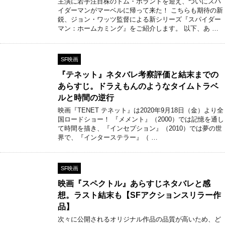
主演に若手注目株のトム・ホランドを迎え、ついにスパ
イダーマンがマーベルに帰って来た！ こちらも期待の新
鋭、ジョン・ワッツ監督による新シリーズ『スパイダー
マン：ホームカミング』をご紹介します。 以下、あ …
SF映画
『テネット』ネタバレ考察評価と結末までの
あらすじ。ドラえもんのようなタイムトラベ
ルと時間の逆行
映画『TENET テネット』は2020年9月18日（金）より全
国ロードショー！ 『メメント』（2000）では記憶を通し
て時間を描き、『インセプション』（2010）では夢の世
界で、『インターステラー』（ …
SF映画
映画『スペクトル』あらすじネタバレと感
想。ラスト結末も【SFアクションスリラー作
品】
次々に公開されるオリジナル作品の品質が高いため、ど