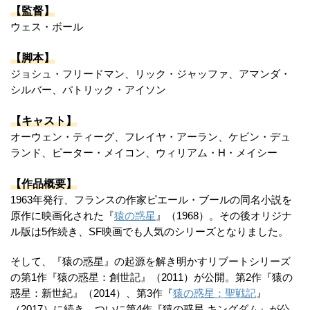
【監督】
ウェス・ボール
【脚本】
ジョシュ・フリードマン、リック・ジャッファ、アマンダ・
シルバー、パトリック・アイソン
【キャスト】
オーウェン・ティーグ、フレイヤ・アーラン、ケビン・デュ
ランド、ピーター・メイコン、ウィリアム・H・メイシー
【作品概要】
1963年発行、フランスの作家ピエール・ブールの同名小説を
原作に映画化された『
猿の惑星
』（1968）。その後オリジナ
ル版は5作続き、SF映画でも人気のシリーズとなりました。
そして、『猿の惑星』の起源を解き明かすリブートシリーズ
の第1作『猿の惑星：創世記』（2011）が公開。第2作『猿の
惑星：新世紀』（2014）、第3作『
猿の惑星：聖戦記
』
（2017）に続き、ついに第4作『猿の惑星 キングダム』が公