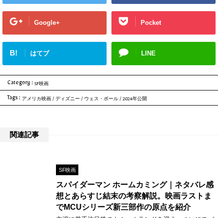
Google+
Pocket
B!
はてブ
LINE
Category :
SF映画
Tags :
アメリカ映画
/
ディズニー
/
ウェス・ボール
/
2024年公開
関連記事
SF映画
スパイダーマン ホームカミング｜ネタバレ感
想とあらすじ結末の考察解説。映画ラストま
でMCUシリーズ新三部作の原点を紹介