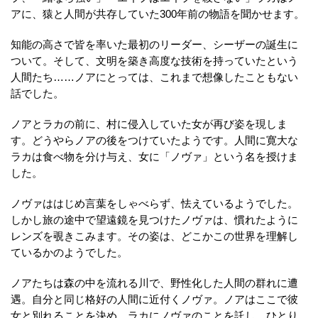
アに、猿と人間が共存していた300年前の物語を聞かせます。
知能の高さで皆を率いた最初のリーダー、シーザーの誕生に
ついて。そして、文明を築き高度な技術を持っていたという
人間たち……ノアにとっては、これまで想像したこともない
話でした。
ノアとラカの前に、村に侵入していた女が再び姿を現しま
す。どうやらノアの後をつけていたようです。人間に寛大な
ラカは食べ物を分け与え、女に「ノヴァ」という名を授けま
した。
ノヴァははじめ言葉をしゃべらず、怯えているようでした。
しかし旅の途中で望遠鏡を見つけたノヴァは、慣れたように
レンズを覗きこみます。その姿は、どこかこの世界を理解し
ているかのようでした。
ノアたちは森の中を流れる川で、野性化した人間の群れに遭
遇。自分と同じ格好の人間に近付くノヴァ。ノアはここで彼
女と別れることを決め、ラカにノヴァのことを託し、ひとり