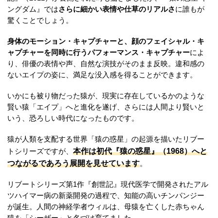
ングダム』では
さらに細かい表情や仕草のリアルさ
に誰もが
驚くことでしょう。
身体のモーション・キャプチャーと、顔のフェイシャル・キ
ャプチャーを同時に行うパフォーマンス・キャプチャー
によ
り、俳優の表情や声、自然な演技がそのまま反映。違和感の
ないエイプの姿に、満足な没入感を得ることができます。
いかにも被り物だった猿が、現実に存在しているかのような
賢い猿「エイプ」へと進化を遂げ、さらには人間より賢いと
いう、恐ろしい時代になったものです。
猿が人類を支配する世界「猿の惑星」の起源を描いたリブー
本作は初代『猿の惑星』（1968）へと
トシリーズですが、
つながるであろう展開を見せています
。
リブートシリーズ第1作『創世記』現代医学で開発されたアル
ツハイマー病の新薬開発の過程で、知能の高いチンパンジー
が誕生。人間の神経学者ウィルは、母猿を亡くした赤ちゃん
猿を「シーザー」と名づけ育てました。