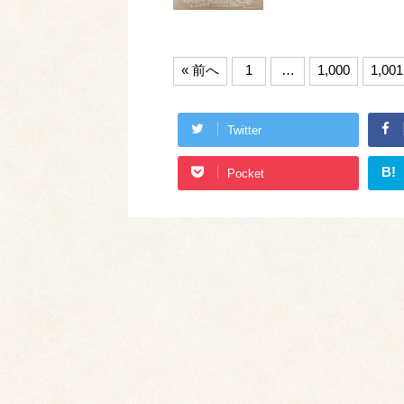
« 前へ
1
…
1,000
1,001
Twitter
B!
Pocket