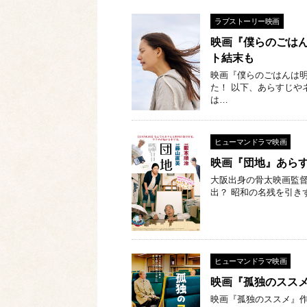
ラブストーリー映画
映画『僕らのごは
ト結末も
映画『僕らのごはんは
た！ 以下、あらすじや
は…
ヒューマンドラマ映画
映画『団地』あら
大阪出身の骨太映画監
出？ 昭和の名残を引き
ヒューマンドラマ映画
映画『孤独のスス
映画『孤独のススメ』作品情