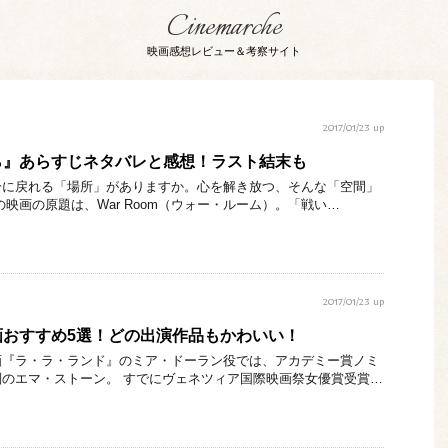
Cinemarche
映画感想レビュー＆考察サイト
2017/01/23 up
ら』あらすじネタバレと感想！ラスト結末も
分に戻れる「場所」がありますか。心を解き放つ、そんな「空間」
映画の原題は、War Room（ウォー・ルーム）。「戦い…
2017/01/23 up
画おすすめ5選！どの出演作品もかわいい！
画『ラ・ラ・ランド』のミア・ドーラン役では、アカデミー賞ノミ
のエマ・ストーン。 すでにヴェネツィア国際映画祭女優賞受賞…