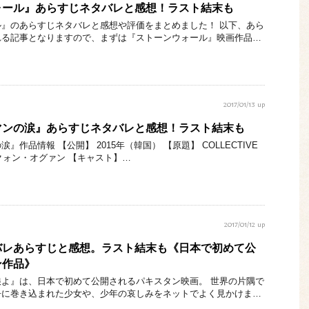
ォール』あらすじネタバレと感想！ラスト結末も
』のあらすじネタバレと感想や評価をまとめました！ 以下、あら
れる記事となりますので、まずは『ストーンウォール』映画作品…
2017/01/13 up
マンの涙』あらすじネタバレと感想！ラスト結末も
作品情報 【公開】 2015年（韓国） 【原題】 COLLECTIVE
督】 クォン・オグァン 【キャスト】…
2017/01/12 up
バレあらすじと感想。ラスト結末も《日本で初めて公
ン作品》
よ』は、日本で初めて公開されるパキスタン映画。 世界の片隅で
争に巻き込まれた少女や、少年の哀しみをネットでよく見かけま…