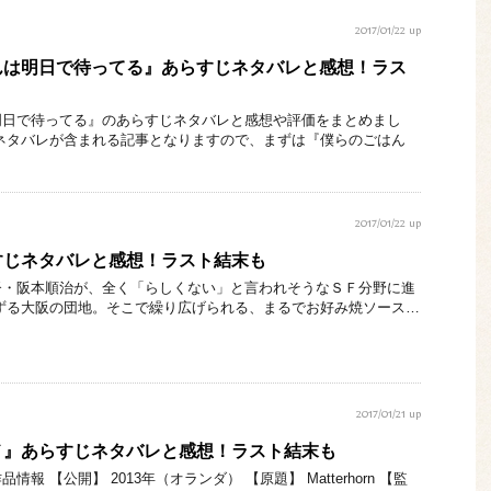
2017/01/22 up
んは明日で待ってる』あらすじネタバレと感想！ラス
明日で待ってる』のあらすじネタバレと感想や評価をまとめまし
ネタバレが含まれる記事となりますので、まずは『僕らのごはん
2017/01/22 up
すじネタバレと感想！ラスト結末も
督・阪本順治が、全く「らしくない」と言われそうなＳＦ分野に進
ずる大阪の団地。そこで繰り広げられる、まるでお好み焼ソース…
2017/01/21 up
メ』あらすじネタバレと感想！ラスト結末も
報 【公開】 2013年（オランダ） 【原題】 Matterhorn 【監