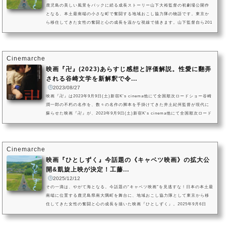
鹿児島の美しい風景をバックに続る成長ストーリー山下大裕監督の初劇場公開作
となる、本土最南端の小さな町で奮闘する地域おこし協力隊の物語です。東京か
ら移住してきた女性の奮闘と心の成長を温かな視線で描きます。山下監督自ら201
7年に鹿児島県南大熊町へ移住し、多くの取材を積み重ねて創り上げました。東京
育ちの香澄は、ひょんな偶然から鹿児島に移住して地域おこしに携わることとな
ります。小さな町ならではの密なコミュニティに苦労しながらも、様々なことを
乗り越えていくヒロインの姿に胸打たれる作品です。映画『ひとしず...
Cinemarche
映画『卍』(2023)あらすじ感想と評価解説。性愛に翻弄
される谷崎文学を新解釈で令...
2023/08/27
映画『卍』は2023年9月9日(土)新宿K's cinema他にて全国順次ロードショー谷崎
潤一郎の不朽の名作を、数々の名作の脚本を手掛けてきた井土紀州監督が現代に
蘇らせた映画『卍』が、2023年9月9日(土)新宿K's cinema他にて全国順次ロード
ショーとなります。女性同士が深い性愛にのめりこんでいくさまと、その後男女4
人の愛憎が絡み合っていく業を描きます。主演は『遠くへ、もっと遠くへ』(202
2)の新藤まなみと『いずれあなたが知る話』(2023)の小原徳子。美しい女性ふた
りの官能シーンに加え、人間の弱さや苦悩を丁寧に掬い取っ...
Cinemarche
映画『ひとしずく』今話題の《キャベツ映画》の拡大公
開&凱旋上映が決定！工藤...
2025/12/12
その一滴は、やがて海となる。今話題の“キャベツ映画”を見逃すな！日本の本土最
南端に位置する鹿児島県南大隅町を舞台に、地域おこし協力隊として東京から移
住してきた女性の奮闘と心の成長を描いた映画『ひとしずく』。2025年9月6日
（土）新宿K’s cinemaでの劇場公開時には、満席を幾度も出す大盛況を記録しま
した。（C）DYC Entertainmentこのたび、映画『ひとしずく』の大阪・第七藝