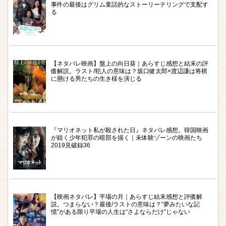
事件の最後はグリム童話的なストーリーテリングで支配す
る
【ネタバレ映画】盤上の向日葵｜あらすじ感想と結末の評
価解説。ラスト/犯人の意味は？坂口健太郎×渡辺謙は将棋
に懸ける男たちの生き様を演じる
『マリオネット私が殺された日』ネタバレ感想。韓国映画
が鋭く少年犯罪の暗部を描く｜未体験ゾーンの映画たち
2019見破録36
【映画ネタバレ】平場の月｜あらすじ結末感想と評価解
説。つまらない？最後/ラストの意味は？“夢みたいな記
憶”がある限り平場の人生は“さよならだけ”じゃない