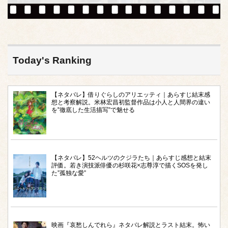
Today's Ranking
【ネタバレ】借りぐらしのアリエッティ｜あらすじ結末感
想と考察解説。米林宏昌初監督作品は小人と人間界の違い
を‟徹底した生活描写”で魅せる
【ネタバレ】52ヘルツのクジラたち｜あらすじ感想と結末
評価。若き演技派俳優の杉咲花×志尊淳で描くSOSを発し
た”孤独な愛”
映画『哀愁しんでれら』ネタバレ解説とラスト結末。怖い