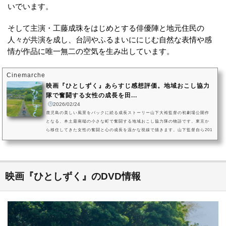
いでいます。
そして主演・工藤成珠をはじめとする俳優陣と地元住民の
人々が共演を成し、台詞やふるまいににじむ自然な表情や感
情が作品に唯一無二の空気を生み出しています。
Cinemarche
映画『ひとしずく』あらすじ感想評価。地域おこし協力
隊で奮闘する女性の成長を田...
2026/02/24
鹿児島の美しい風景をバックに続る成長ストーリー山下大裕監督の初劇場公開作
となる、本土最南端の小さな町で奮闘する地域おこし協力隊の物語です。東京か
ら移住してきた女性の奮闘と心の成長を温かな視線で描きます。山下監督自ら201
7年に鹿児島県南大熊町へ移住し、多くの取材を積み重ねて創り上げました。東京
育ちの香澄は、ひょんな偶然から鹿児島に移住して地域おこしに携わることとな
ります。小さな町ならではの密なコミュニティに苦労しながらも、様々なことを
乗り越えていくヒロインの姿に胸打たれる作品です。映画『ひとしず...
映画『ひとしずく』のDVD情報