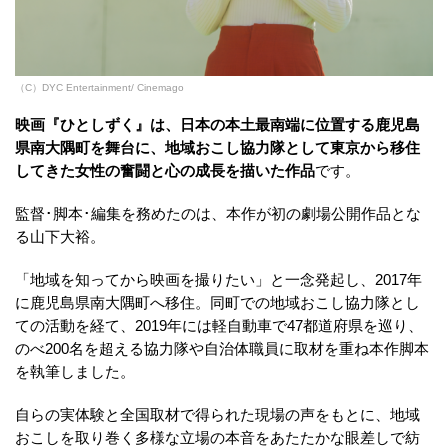
（C）DYC Entertainment/ Cinemago
映画『ひとしずく』は、日本の本土最南端に位置する鹿児島
県南大隅町を舞台に、地域おこし協力隊として東京から移住
してきた女性の奮闘と心の成長を描いた作品
です。
監督･脚本･編集を務めたのは、本作が初の劇場公開作品とな
る山下大裕。
「地域を知ってから映画を撮りたい」と一念発起し、2017年
に鹿児島県南大隅町へ移住。同町での地域おこし協力隊とし
ての活動を経て、2019年には軽自動車で47都道府県を巡り、
のべ200名を超える協力隊や自治体職員に取材を重ね本作脚本
を執筆しました。
自らの実体験と全国取材で得られた現場の声をもとに、地域
おこしを取り巻く多様な立場の本音をあたたかな眼差しで紡