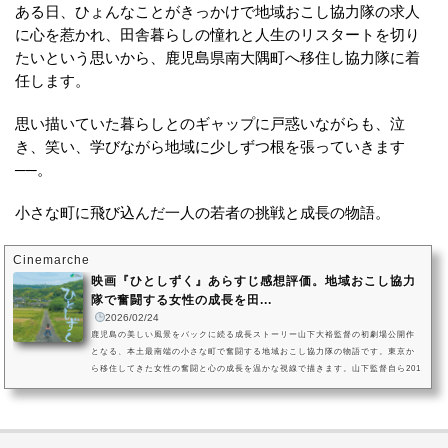
ある日、ひょんなことがきっかけで地域おこし協力隊の求人
に心を惹かれ、田舎暮らしの憧れと人生のリスタートを切り
たいという思いから、鹿児島県南大隅町へ移住し協力隊に着
任します。
思い描いていた暮らしとのギャップに戸惑いながらも、泣
き、笑い、学びながら地域に少しずつ根を張っていきます
──。
小さな町に飛び込んだ一人の若者の挑戦と成長の物語。
Cinemarche
映画『ひとしずく』あらすじ感想評価。地域おこし協力
隊で奮闘する女性の成長を田...
2026/02/24
鹿児島の美しい風景をバックに続る成長ストーリー山下大裕監督の初劇場公開作
となる、本土最南端の小さな町で奮闘する地域おこし協力隊の物語です。東京か
ら移住してきた女性の奮闘と心の成長を温かな視線で描きます。山下監督自ら201
7年に鹿児島県南大熊町へ移住し、多くの取材を積み重ねて創り上げました。東京
育ちの香澄は、ひょんな偶然から鹿児島に移住して地域おこしに携わることとな
ります。小さな町ならではの密なコミュニティに苦労しながらも、様々なことを
乗り越えていくヒロインの姿に胸打たれる作品です。映画『ひとしず...