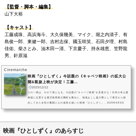
【監督・脚本・編集】
山下大裕
【キャスト】
工藤成珠、高浜海斗、大久保幾美、マイク、堀之内清子、有
島俊一郎、東健一郎、吉村志保、國玉咲笑、石田夕理、村島
佳佑、柴さとみ、油木田一清、下京慶子、持永雄恵、笠野龍
男、針原滋
Cinemarche
映画『ひとしずく』今話題の《キャベツ映画》の拡大公
開&凱旋上映が決定！工藤...
2025/12/12
その一滴は、やがて海となる。今話題の“キャベツ映画”を見逃すな！日本の本土最
南端に位置する鹿児島県南大隅町を舞台に、地域おこし協力隊として東京から移
住してきた女性の奮闘と心の成長を描いた映画『ひとしずく』。2025年9月6日
（土）新宿K’s cinemaでの劇場公開時には、満席を幾度も出す大盛況を記録しま
した。（C）DYC Entertainmentこのたび、映画『ひとしずく』の大阪・第七藝
術劇場と兵庫・元町映画館での拡大公開が決定。さらに、物語の舞台となった鹿
児島に建つミニシアターであるガーデンズシネマでの“凱旋上映”も決定さ...
映画『ひとしずく』のあらすじ