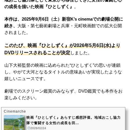
の成長を描いた映画『ひとしずく』
。
本作は、2025年9月6日（土）新宿K’s cinemaでの劇場公開に
続き、
大阪・第七藝術劇場と兵庫・元町映画館での拡大公開
されました。
このたび、映画『ひとしずく』が2026年5月6日(水)より
DVDリリースされることが決定
しました。
山下大裕監督の映画に込められた“ひとしずく”の思いが連鎖
し、やがて大河となるタイトルの意味あいが実現したような
嬉しいニュースです。
劇場でのスクリーン鑑賞のみならず、DVD鑑賞でも本作をお
楽しみください。
Cinemarche
映画『ひとしずく』あらすじ感想評価。地域おこし協力
隊で奮闘する女性の成長を田...
2026/02/24