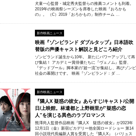
犬童一心監督・城定秀夫監督らの推薦コメントも到着。
2019年の映画祭シーズンを席巻した映画『おろかも
の』。 （C）2019「おろかもの」制作チーム …
新作映画ニュース
映画『ゾンビランド ダブルタップ』日本語吹
替版の声優キャスト解説と見どころ紹介
ゾンビランド誕生から10年。 新たにパワーアップして再
び集結！ アカデミー賞俳優たちに『ヴェノム』監督、
『デッドプール』脚本家の“超一流”が集結し、再びゾンビ
社会の幕開けです。 映画『ゾンビランド：ダ …
新作映画ニュース
『隣人X 疑惑の彼女』あらすじ/キャスト/公開
日/上映館。林遣都と上野樹里が‟疑惑の恋
人”を演じる異色のラブロマンス
熊澤尚人監督作品映画『隣人X 疑惑の彼女』が2023年
12月1日（金）新宿ピカデリー他全国ロードショー 第14
回小説現代長編新人賞を受賞した『隣人X』（パリュス