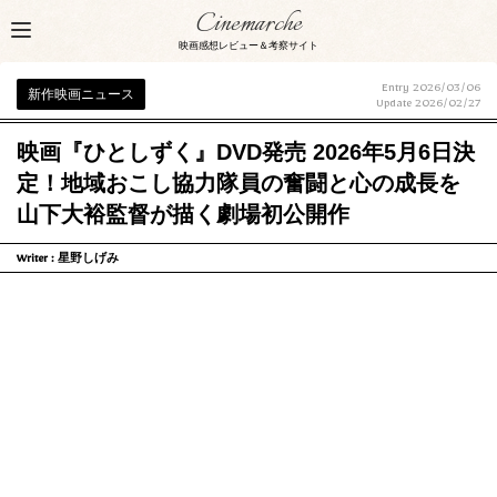
Cinemarche
映画感想レビュー＆考察サイト
Entry 2026/03/06
新作映画ニュース
Update
2026/02/27
映画『ひとしずく』DVD発売 2026年5月6日決
定！地域おこし協力隊員の奮闘と心の成長を
山下大裕監督が描く劇場初公開作
Writer :
星野しげみ