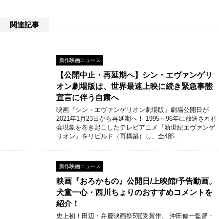
関連記事
新作映画ニュース
【公開中止・再延期へ】シン・エヴァンゲリ
オン劇場版は、世界最速上映に続き緊急事態
宣言に伴う自粛へ
映画『シン・エヴァンゲリオン劇場版』劇場公開日が
2021年1月23日から再延期へ！ 1995～96年に放送され社
会現象を巻き起こしたテレビアニメ『新世紀エヴァンゲ
リオン』をリビルド（再構築）し、全4部 …
新作映画ニュース
映画『おろかもの』公開日/上映館/予告動画。
犬童一心・西川ちょりのおすすめコメントを
紹介！
史上初！田辺・弁慶映画祭5冠受賞作。 沖田修一監督・