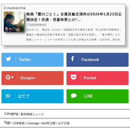
術劇場と兵庫・元町映画館での拡大公開が決定。さらに、物語の舞台となった鹿
児島に建つミニシアターであるガーデンズシネマでの“凱旋上映”も決定さ...
Cinemarche
映画『愛のごとく』古屋呂敏主演作が2026年1月23日公
開決定！共演・宮森玲実との“...
2025/09/10
あの日々に、愛は在ったのか──戦後純文学の傑作を監督・井土紀州が初映画化！
繊細かつ都会的な作風で青春小説・恋愛小説の名作を発表し、『夏の葬列』など
戦後ショート・ショートの名手としても高く評価される作家・山川方夫。彼の代
表作にして遺作である小説『愛のごとく』が、主演に『VIVANT』の古屋呂敏を迎
えて初の映画化が実現しました。映画『愛のごとく』ティーザービジュアル1（古
屋呂敏）（C）2026「愛のごとく」製作委員会このたび、映画『愛のごとく』が2
Twitter
Facebook
026年1月23日（金）池袋・新文芸坐で1週間限定公開後、全国順次公開...
Google+
Pocket
B!
はてブ
LINE
Category :
新作映画ニュース
Tags :
日本映画
/
Cinemago
/
2025年公開
/
山下大裕