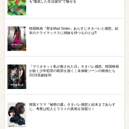
を‟徹底した生活描写”で魅せる
韓国映画『聖女Mad Sister』あらすじネタバレと感想。結
末のクライマックスに姉妹を待つものとは⁈
『マリオネット私が殺された日』ネタバレ感想。韓国映画
が鋭く少年犯罪の暗部を描く｜未体験ゾーンの映画たち
2019見破録36
韓国ドラマ『秘密の森』ネタバレ感想と結末まであらす
じ。考察は犯人とラストの真相を深掘り！