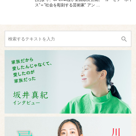
ス”＝”社会を彫刻する芸術家” アン …