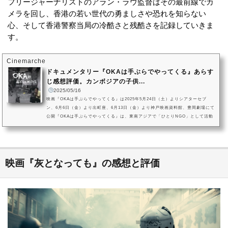
フリージャーナリストのアラン・ラウ監督はその最前線でカ
メラを回し、香港の若い世代の勇ましさや恐れを知らない
心、そして香港警察当局の冷酷さと残酷さを記録していきま
す。
Cinemarche
ドキュメンタリー『OKAは手ぶらでやってくる』あらす
じ感想評価。カンボジアの子供...
2025/05/16
映画『OKAは手ぶらでやってくる』は2025年5月24日（土）よりシアターセブ
ン、6月6日（金）より出町座、6月13日（金）より神戸映画資料館、豊岡劇場にて
公開『OKAは手ぶらでやってくる』は、東南アジアで「ひとりNGO」として活動
し、2022年に71歳で他界した「OKA」こと栗本英世の人生をたどるドキュメンタ
リーです。監督は、⺠俗⾏事や芸能、NPO映像を撮影してきた牧⽥敬祐。本作は
東京ドキュメンタリー映画祭2024の⻑編部⾨グランプリを受賞しました。OKAは
いつも「手ぶら」で人々の元を訪れていました。その深い理由に胸打たれるド
キ...
映画『灰となっても』の感想と評価