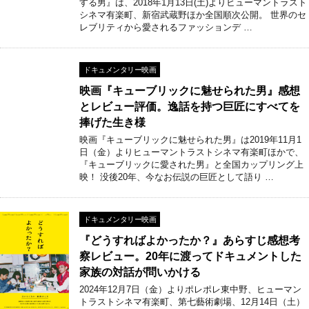
する男』は、2018年1月13日(土)よりヒューマントラスト
シネマ有楽町、新宿武蔵野ほか全国順次公開。 世界のセ
レブリティから愛されるファッションデ …
ドキュメンタリー映画
映画『キューブリックに魅せられた男』感想
とレビュー評価。逸話を持つ巨匠にすべてを
捧げた生き様
映画『キューブリックに魅せられた男』は2019年11月1
日（金）よりヒューマントラストシネマ有楽町ほかで、
『キューブリックに愛された男』と全国カップリング上
映！ 没後20年、今なお伝説の巨匠として語り …
ドキュメンタリー映画
『どうすればよかったか？』あらすじ感想考
察レビュー。20年に渡ってドキュメントした
家族の対話が問いかける
2024年12月7日（金）よりポレポレ東中野、ヒューマン
トラストシネマ有楽町、第七藝術劇場、12月14日（土）