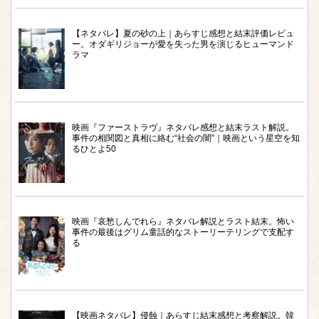
【ネタバレ】夏の砂の上｜あらすじ感想と結末評価レビュ
ー。オダギリジョーが愛を失った男を演じるヒューマンド
ラマ
映画『ファーストラヴ』ネタバレ感想と結末ラスト解説。
事件の相関図と真相に絡む“社会の闇”｜映画という星空を知
るひとよ50
映画『哀愁しんでれら』ネタバレ解説とラスト結末。怖い
事件の最後はグリム童話的なストーリーテリングで支配す
る
【映画ネタバレ】侵蝕｜あらすじ結末感想と考察解説。韓