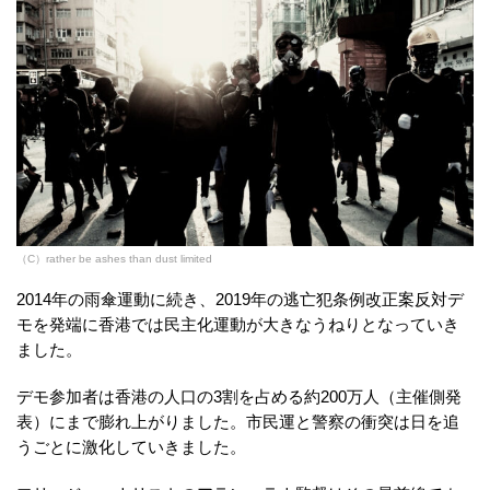
（C）rather be ashes than dust limited
2014年の雨傘運動に続き、2019年の逃亡犯条例改正案反対デ
モを発端に香港では民主化運動が大きなうねりとなっていき
ました。
デモ参加者は香港の人口の3割を占める約200万人（主催側発
表）にまで膨れ上がりました。市民運と警察の衝突は日を追
うごとに激化していきました。