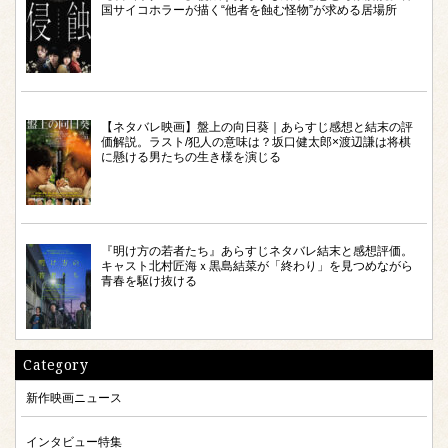
国サイコホラーが描く“他者を蝕む怪物”が求める居場所
【ネタバレ映画】盤上の向日葵｜あらすじ感想と結末の評
価解説。ラスト/犯人の意味は？坂口健太郎×渡辺謙は将棋
に懸ける男たちの生き様を演じる
『明け方の若者たち』あらすじネタバレ結末と感想評価。
キャスト北村匠海ｘ黒島結菜が「終わり」を見つめながら
青春を駆け抜ける
Category
新作映画ニュース
インタビュー特集