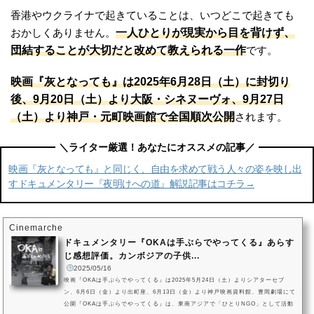
香港やウクライナで起きていることは、いつどこで起きても
一人ひとりが現実から目を背けず、
おかしくありません。
団結することが大切だと改めて教えられる一作
です。
映画『灰となっても』は2025年6月28日（土）に封切り
後、9月20日（土）より大阪・シネヌーヴォ、9月27日
（土）より神戸・元町映画館で全国順次公開
されます。
映画『灰となっても』と同じく、自由を求めて戦う人々の姿を映し出
すドキュメンタリー『夜明けへの道』解説記事はコチラ→
Cinemarche
ドキュメンタリー『OKAは手ぶらでやってくる』あらす
じ感想評価。カンボジアの子供...
2025/05/16
映画『OKAは手ぶらでやってくる』は2025年5月24日（土）よりシアターセブ
ン、6月6日（金）より出町座、6月13日（金）より神戸映画資料館、豊岡劇場にて
公開『OKAは手ぶらでやってくる』は、東南アジアで「ひとりNGO」として活動