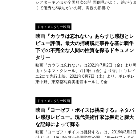
シアターキノほか全国順次公開 面倒見がよく、絵がうま
くて優秀な8歳ちがいの姉。両親の影響で …
ドキュメンタリー映画
映画『カウラは忘れない』あらすじ感想とレ
ビュー評価。最大の捕虜脱走事件を基に戦争
下での不完全な人間の性質を探るドキュメン
タリー
映画『カウラは忘れない』は2021年7月2日（金）より岡
山：シネマ・クレール、7月9日（金）より香川：ソレイ
ユ2にて先行上映、2021年8月7日（土）より、ポレポレ
東中野、東京都写真美術館ホールにて全 …
ドキュメンタリー映画
映画『ヨーゼフ・ボイスは挑発する』ネタバ
レ感想レビュー。現代美術作家は疾走と膨大
な記録によって蘇る
映画『ヨーゼフ・ボイスは挑発する』は、2019年3月2日
(土)より、UPLINkほか全国順次公開。 “ヨーゼフ・ボイ