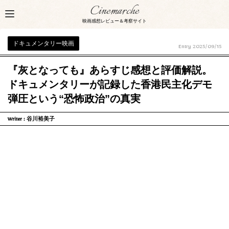
Cinemarche
映画感想レビュー＆考察サイト
ドキュメンタリー映画
Entry
2025/09/15
『灰となっても』あらすじ感想と評価解説。
ドキュメンタリーが記録した香港民主化デモ
弾圧という“恐怖政治”の真実
Writer :
谷川裕美子