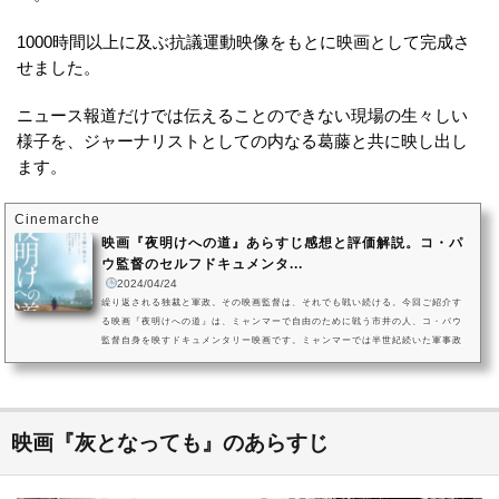
1000時間以上に及ぶ抗議運動映像をもとに映画として完成さ
せました。
ニュース報道だけでは伝えることのできない現場の生々しい
様子を、ジャーナリストとしての内なる葛藤と共に映し出し
ます。
Cinemarche
映画『夜明けへの道』あらすじ感想と評価解説。コ・パ
ウ監督のセルフドキュメンタ...
2024/04/24
繰り返される独裁と軍政。その映画監督は、それでも戦い続ける。今回ご紹介す
る映画『夜明けへの道』は、ミャンマーで自由のために戦う市井の人、コ・パウ
監督自身を映すドキュメンタリー映画です。ミャンマーでは半世紀続いた軍事政
権が終結した2011年以降、市民に平穏と豊かさが芽生え始めますが、その矢先の2
021年2月に勃発したミャンマー国軍によるクーデターは、3年が経った現在も継続
中です。街に出て抗議デモを先導したことで指名手配されたコ・パウ監督は国軍
から追われる身に。民主派勢力の支配地域に逃亡し、現在も潜伏生活...
映画『灰となっても』のあらすじ