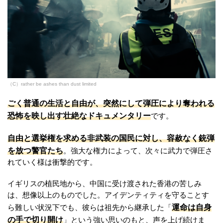
（C）rather be ashes than dust limited
ごく普通の生活と自由が、突然にして弾圧により奪われる
恐怖を映し出す壮絶なドキュメンタリー
です。
自由と選挙権を求める非武装の国民に対し、容赦なく銃弾
を放つ警官たち
。強大な権力によって、次々に武力で弾圧さ
れていく様は衝撃的です。
イギリスの植民地から、中国に受け渡された香港の苦しみ
は、想像以上のものでした。アイデンティティを守ることす
運命は自身
ら難しい状況下でも、彼らは祖先から継承した「
の手で切り開け
」という強い思いのもと、声を上げ続けま