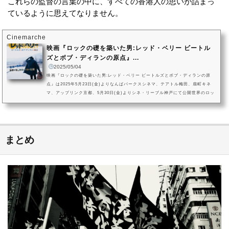
これらの監督の言葉の中に、すべての香港人の思いが詰まっ
ているように思えてなりません。
Cinemarche
映画『ロックの礎を築いた男:レッド・ベリー ビートル
ズとボブ・ディランの原点』...
2025/05/04
映画『ロックの礎を築いた男:レッド・ベリー ビートルズとボブ・ディランの原
点』は2025年5月23日(金)よりなんばパークスシネマ、テアトル梅田、扇町キネ
マ、アップリンク京都、5月30日(金)よりシネ・リーブル神戸にて公開世界のロッ
クシーンに多大な影響を与えた伝説の12弦ギタリスト、レッド・ベリーのドキュ
メンタリー作品の映画『ロックの礎を築いた男:レッド・ベリー ビートルズとボ
ブ・ディランの原点』。この作品が、2025年5月23日(金)よりなんばパークスシネ
マ、テアトル梅田、扇町キネマ、アップリンク京都、5月30日(金)より...
まとめ