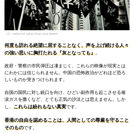
（C）rather be ashes than dust limited
何度も訪れる絶望に屈することなく、声を上げ続ける人々
の強い思いに胸打たれる『灰となっても』
。
政府・警察の市民弾圧は凄まじく、これらの映像が現実とは
にわかには信じられません。中国の恐怖政治がどれほど恐ろ
しいものか突きつけられます。
自国の国民に対し銃口を向け、ひどい副作用も起こさせる催
涙ガスを撒くなど、とても正気の沙汰とは思えません。しか
これらは紛れもない真実
し、
です。
香港の自由を認めることは、人間としての尊厳を守ること
そのもの
です。