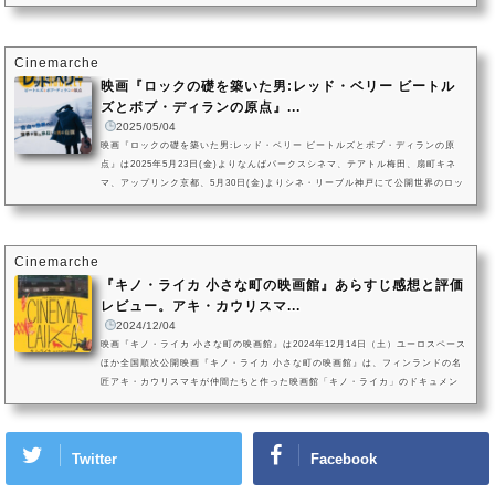
し、2022年に71歳で他界した「OKA」こと栗本英世の人生をたどるドキュメンタ
リーです。監督は、⺠俗⾏事や芸能、NPO映像を撮影してきた牧⽥敬祐。本作は
東京ドキュメンタリー映画祭2024の⻑編部⾨グランプリを受賞しました。OKAは
いつも「手ぶら」で人々の元を訪れていました。その深い理由に胸打たれるド
Cinemarche
キ...
映画『ロックの礎を築いた男:レッド・ベリー ビートル
ズとボブ・ディランの原点』...
2025/05/04
映画『ロックの礎を築いた男:レッド・ベリー ビートルズとボブ・ディランの原
点』は2025年5月23日(金)よりなんばパークスシネマ、テアトル梅田、扇町キネ
マ、アップリンク京都、5月30日(金)よりシネ・リーブル神戸にて公開世界のロッ
クシーンに多大な影響を与えた伝説の12弦ギタリスト、レッド・ベリーのドキュ
メンタリー作品の映画『ロックの礎を築いた男:レッド・ベリー ビートルズとボ
ブ・ディランの原点』。この作品が、2025年5月23日(金)よりなんばパークスシネ
マ、テアトル梅田、扇町キネマ、アップリンク京都、5月30日(金)より...
Cinemarche
『キノ・ライカ 小さな町の映画館』あらすじ感想と評価
レビュー。アキ・カウリスマ...
2024/12/04
映画『キノ・ライカ 小さな町の映画館』は2024年12月14日（土）ユーロスペース
ほか全国順次公開映画『キノ・ライカ 小さな町の映画館』は、フィンランドの名
匠アキ・カウリスマキが仲間たちと作った映画館「キノ・ライカ」のドキュメン
タリー作品。映画『キノ・ライカ 小さな町の映画館』が2024年12月14日（土）ユ
ーロスペースほか全国順次公開されます。豊かな自然のなかで芸術を愛して暮ら
す人々の、映画とカルッキラという町への想いが映し出されます。カウリスマキ
Twitter
Facebook
の理想の映画館「キノ・ライカ」が町にもたらした変化の兆しと、こ...