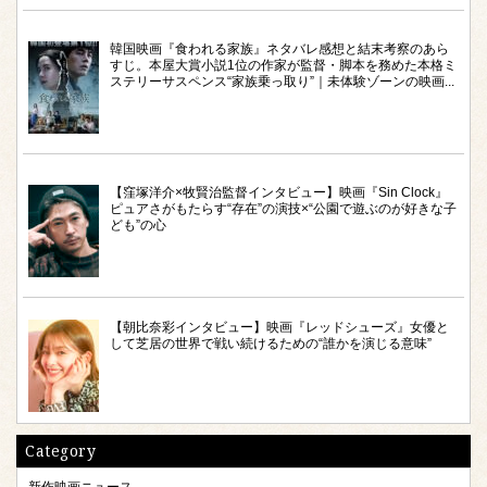
韓国映画『食われる家族』ネタバレ感想と結末考察のあら
すじ。本屋大賞小説1位の作家が監督・脚本を務めた本格ミ
ステリーサスペンス“家族乗っ取り”｜未体験ゾーンの映画...
【窪塚洋介×牧賢治監督インタビュー】映画『Sin Clock』
ピュアさがもたらす“存在”の演技×“公園で遊ぶのが好きな子
ども”の心
【朝比奈彩インタビュー】映画『レッドシューズ』女優と
して芝居の世界で戦い続けるための“誰かを演じる意味”
Category
新作映画ニュース