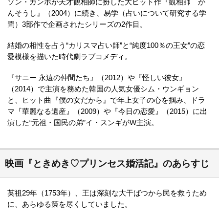
ソン・ガンホが天才観相師に扮した大ヒット作『観相師 か
んそうし』（2004）に続き、易学（占いについて研究する学
問）3部作で企画されたシリーズの2作目。
結婚の相性を占う“カリスマ占い師”と“純度100％の王女”の恋
愛模様を描いた時代劇ラブコメディ。
『サニー 永遠の仲間たち』（2012）や『怪しい彼女』
（2014）で主演を務めた韓国の人気女優シム・ウンギョン
と、ヒット曲『僕の女だから』で年上女子の心を掴み、ドラ
マ『華麗なる遺産』（2009）や『今日の恋愛』（2015）に出
演した“元祖・国民の弟”イ・スンギがW主演。
映画『ときめき♡プリンセス婚活記』のあらすじ
英祖29年（1753年）、王は深刻な大干ばつから民を救うため
に、あらゆる策を尽くしていました。