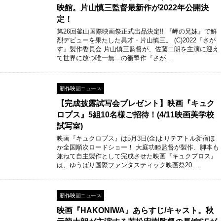
映館。片山慎三監督最新作が2022年公開決
定！
第26回釜山国際映画祭正式出品決定!! 『岬の兄妹』で鮮
烈デビューを果たした異才・片山慎三。 (C)2022『さが
す』製作委員会 片山慎三監督が、佐藤二朗を主演に迎え
て世界に放つ唯一無二の衝撃作『さが …
新作映画ニュース
【完成披露試写会プレゼント】映画『キュク
ロプス』5組10名様ご招待！(4/11映画美学校
試写室)
映画『キュクロプス』は5月3日(金)よりテアトル新宿ほ
か全国順次ロードショー！ 大庭功睦監督が製作、脚本も
兼ねて自主製作として完成させた映画『キュクプロス』
は、ゆうばり国際ファンタスティック映画祭20 …
新作映画ニュース
映画『HAKONIWA』あらすじ/キャスト。秋