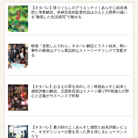
【ネタバレ】借りぐらしのアリエッティ｜あらすじ結末感
想と考察解説。米林宏昌初監督作品は小人と人間界の違い
を‟徹底した生活描写”で魅せる
映画『哀愁しんでれら』ネタバレ解説とラスト結末。怖い
事件の最後はグリム童話的なストーリーテリングで支配す
る
【ネタバレ】おまえの罪を自白しろ｜映画あらすじ結末と
感想評価の解説。主題歌音楽はイメージ通り⁉︎中島健人の野
心と正義がサスペンスで炸裂
【ネタバレ】夏の砂の上｜あらすじ感想と結末評価レビュ
ー。オダギリジョーが愛を失った男を演じるヒューマンド
ラマ