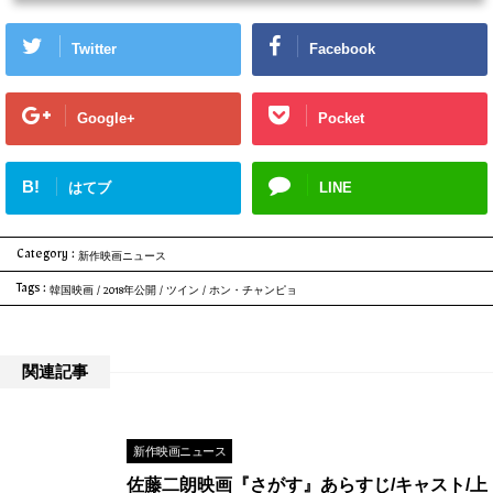
で、詳細は各サービスにてご確認ください。ドラマ『魔女の法廷』を今すぐ無料
で観る方はこちらドラマ『魔女の法廷』動画をフルで無料視聴する方法！License
Twitter
Facebook
d by KBS Media Ltd. ©2017 KBS. All rights reserved先に結論をお伝えす...
Google+
Pocket
B!
はてブ
LINE
Category :
新作映画ニュース
Tags :
韓国映画
/
2018年公開
/
ツイン
/
ホン・チャンピョ
関連記事
新作映画ニュース
佐藤二朗映画『さがす』あらすじ/キャスト/上