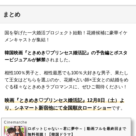
まとめ
国を挙げた一大婚活プロジェクト始動！花婿候補に豪華イケ
メンキャストが集結！
韓国映画『ときめき♡プリンセス婚活記』の予告編とポスタ
ービジュアルが解禁
されました。
相性100％男子と、相性最悪でも100％大好きな男子、果たし
て王女はどちらを選ぶのか、花婿×占い師×王女との結婚をめ
ぐる様々なときめきラブロマンスに、ぜひご期待ください！
映画『ときめき♡プリンセス婚活記』12月8日（土）よ
り、シネマート新宿他にて全国順次ロードショー
です。
Cinemarche
ロボットじゃない～君に夢中～｜動画フルを最終回まで
無料視聴！【韓国ドラマ】