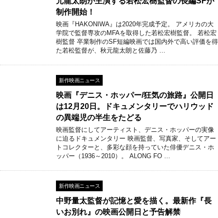
元龍太朗が主演する若松宏樹監督の長編SFが
制作開始！
映画『HAKONIWA』は2020年完成予定。 アメリカの大
学院で監督専攻のMFAを取得した若松宏樹監督。 若松宏
樹監督 卒業制作のSF短編映画では国内外で高い評価を得
た若松監督が、秋元龍太朗と佐藤乃 …
新作映画ニュース
映画『デニス・ホッパー/狂気の旅路』公開日
は12月20日。ドキュメンタリーでハリウッド
の異端児の半生をたどる
映画監督にしてアーティスト、デニス・ホッパーの実像
に迫るドキュメンタリー 映画監督、写真家、そしてアー
トコレクターと、多彩な顔を持っていた俳優デニス・ホ
ッパー（1936～2010）。 ALONG FO …
新作映画ニュース
中野量太監督が記憶と愛を描く。最新作『長
いお別れ』の映画公開日と予告解禁