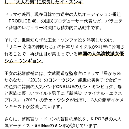
し、“大人な男”に成長したイ・スンギ
。
ドラマや映画、現在日韓で放送中の人気オーディション番組
「PRODUCE 48」の国民プロデューサー代表など、バラエテ
ィ番組のレギュラー出演にも精力的に活動中です。
そして、世間知らずな王女・ソンファ役を熱演したのは、
『サニー 永遠の仲間たち』の日本リメイク版が8月末に公開さ
韓国の人気演技派女優
れることで、再び注目が集まっている
シム・ウンギョン
。
王女の花婿候補には、文武両道な監察官にドラマ『星から来
たあなた』（2013）の
ヨン・ウジン
、絶世の美男子で女好き
の色男に韓国の人気バンド
CNBLUEのカン・ミンヒョク
、母
と家族に優しいマイルド男子に『新感染 ファイナル・エクス
プレス』（2017）の
チェ・ウシク
が出演し、3人の豪華イケメ
ンキャストが競演しています。
さらに、監察官ソ・ドユンの盲目の弟役を、K-POP界の大人
気アーティスト
SHINeeのミンホ
が演じています。