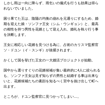
しかし雨は一向に降らず、雨乞いの儀式を行うも効果は得ら
れないでいました。
困り果てた王は、陰陽の均衡の崩れを元通りにするため、婚
期を迎えた娘・ソンファ王女（シム・ウンギョン）と、最高
の相性を持つ男性を花婿として迎え入れ、婚礼を執り行う事
を決断します。
王女に相応しい花婿を見つける為に、占術のカリスマ監察官
ソ・ドユン（イ・スンギ）が抜擢されます。
かくして国を挙げた王女の一大婚活プロジェクトが始動。
国中から選りすぐりの花婿候補が集い最終的に4人に絞られる
も、ソンファ王女は見ず知らずの男性と結婚する事は出来な
いと、花婿候補たちの素顔を知るべく宮中を抜け出して町へ
出ます。
ところが、ドユン監察官に見つかってしまい…。