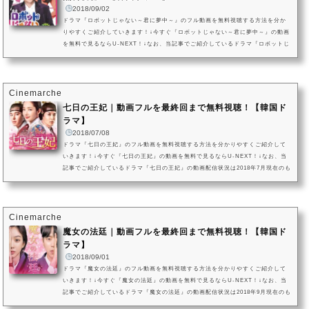
2018/09/02
ドラマ『ロボットじゃない～君に夢中～』のフル動画を無料視聴する方法を分か
りやすくご紹介していきます！↓今すぐ『ロボットじゃない～君に夢中～』の動画
を無料で見るならU-NEXT！↓なお、当記事でご紹介しているドラマ『ロボットじ
ゃない～君に夢中～』の動画配信状況は2018年9月現在のものになります。VOD
（ビデオオンデマンドサービス）は配信状況が流動的なので、詳細は各サービス
にてご確認ください。ドラマ『ロボットじゃない～君に夢中～』を今すぐ無料で
観る方はこちらドラマ『ロボットじゃない～君に夢中～』動画をフルで無...
Cinemarche
七日の王妃｜動画フルを最終回まで無料視聴！【韓国ド
ラマ】
2018/07/08
ドラマ『七日の王妃』のフル動画を無料視聴する方法を分かりやすくご紹介して
いきます！↓今すぐ『七日の王妃』の動画を無料で見るならU-NEXT！↓なお、当
記事でご紹介しているドラマ『七日の王妃』の動画配信状況は2018年7月現在のも
のになります。VOD（ビデオオンデマンドサービス）は配信状況が流動的なの
で、詳細は各サービスにてご確認ください。ドラマ『七日の王妃』を今すぐ無料
で観る方はこちらドラマ『七日の王妃』動画をフルで無料視聴する方法！ⓒ 2017
KBS. All rights reserved先に結論をお伝えすると、ドラマ『七日の王妃』...
Cinemarche
魔女の法廷｜動画フルを最終回まで無料視聴！【韓国ド
ラマ】
2018/09/01
ドラマ『魔女の法廷』のフル動画を無料視聴する方法を分かりやすくご紹介して
いきます！↓今すぐ『魔女の法廷』の動画を無料で見るならU-NEXT！↓なお、当
記事でご紹介しているドラマ『魔女の法廷』の動画配信状況は2018年9月現在のも
のになります。VOD（ビデオオンデマンドサービス）は配信状況が流動的なの