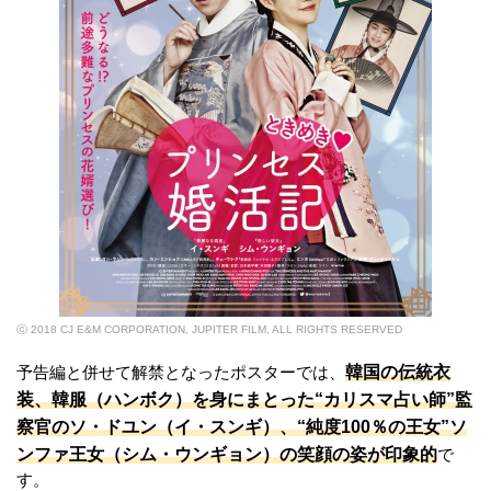
ⓒ 2018 CJ E&M CORPORATION, JUPITER FILM, ALL RIGHTS RESERVED
韓国の伝統衣
予告編と併せて解禁となったポスターでは、
装、韓服（ハンボク）を身にまとった“カリスマ占い師”監
察官のソ・ドユン（イ・スンギ）、“純度100％の王女”ソ
ンファ王女（シム・ウンギョン）の笑顔の姿が印象的
で
す。