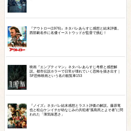
『アウトロー(1976)』ネタバレあらすじ感想と結末評価。
西部劇名作に名優イーストウッドが監督で挑む！
映画『エンプティマン』ネタバレあらすじ考察と感想解
説。都市伝説ホラーで日常が壊れていく恐怖を描き出す｜
SF恐怖映画という名の観覧車153
『ノイズ』ネタバレ結末感想とラスト評価の解説。藤原竜
也と松山ケンイチが幼なじみの共犯者“孤島民とよそ者”に問
われた「薄気味悪さ」