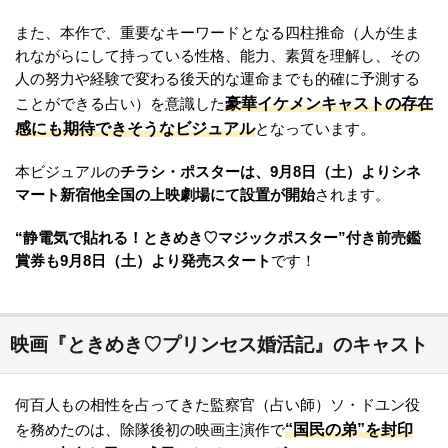
また、本作で、重要なキーワードとなる四柱推命（人が生ま
れながらにして持っている性格、能力、素質を理解し、その
人の努力や経験で変わる後天的な運命までも的確に予測する
豪華イケメンキャストの存在
ことができる占い）を意識した
感にも期待できそうなビジュアル
となっています。
本ビジュアルの
チラシ・ポスターは、9月8日（土）よりシネ
マート新宿他全国の上映劇場にて設置が開始
されます。
“静電気で貼れる！ときめき♡マジックポスター”付き前売鑑
賞券も9月8日（土）より発売スタート
です！
映画『ときめき♡プリンセス婚活記』のキャスト
何百人もの相性を占ってきた監察官（占い師）ソ・ドユン役
“国民の弟”を封印
を務めたのは、除隊後初の映画主演作で