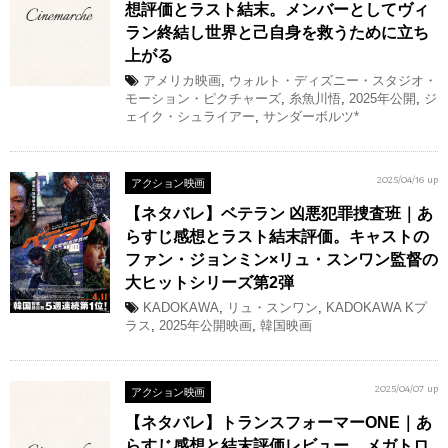
想評価とラスト結末。メンバーとしてヴィ
ラン終結し世界と己自身を救うために立ち
上がる
アメリカ映画
,
ウォルト・ディズニー・スタジオ・
モーション・ピクチャーズ
,
糸魚川悟
,
2025年公開
,
ジ
ェイク・シュライアー
,
サンダーボルツ*
アクション映画
2025/04/16 up
【ネタバレ】ベテラン 凶悪犯罪捜査班｜あ
らすじ感想とラスト結末評価。キャストの
ファン・ジョンミン×リュ・スンワン監督の
大ヒットシリーズ第2弾
KADOKAWA
,
リュ・スンワン
,
KADOKAWA Kプ
ラス
,
2025年公開映画
,
韓国映画
アクション映画
2025/04/07 up
【ネタバレ】トランスフォーマーONE｜あ
らすじ感想と結末評価レビュー。メガトロ