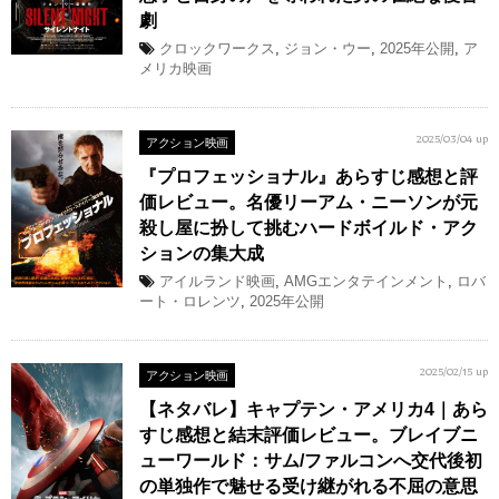
劇
クロックワークス
,
ジョン・ウー
,
2025年公開
,
ア
メリカ映画
アクション映画
2025/03/04 up
『プロフェッショナル』あらすじ感想と評
価レビュー。名優リーアム・ニーソンが元
殺し屋に扮して挑むハードボイルド・アク
ションの集大成
アイルランド映画
,
AMGエンタテインメント
,
ロバ
ート・ロレンツ
,
2025年公開
アクション映画
2025/02/15 up
【ネタバレ】キャプテン・アメリカ4｜あら
すじ感想と結末評価レビュー。ブレイブニ
ューワールド：サム/ファルコンへ交代後初
の単独作で魅せる受け継がれる不屈の意思