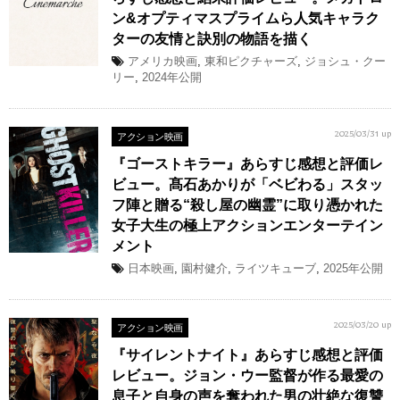
ン&オプティマスプライムら人気キャラク
ターの友情と訣別の物語を描く
アメリカ映画
,
東和ピクチャーズ
,
ジョシュ・クー
リー
,
2024年公開
アクション映画
2025/03/31 up
『ゴーストキラー』あらすじ感想と評価レ
ビュー。髙石あかりが「ベビわる」スタッ
フ陣と贈る“殺し屋の幽霊”に取り憑かれた
女子大生の極上アクションエンターテイン
メント
日本映画
,
園村健介
,
ライツキューブ
,
2025年公開
アクション映画
2025/03/20 up
『サイレントナイト』あらすじ感想と評価
レビュー。ジョン・ウー監督が作る最愛の
息子と自身の声を奪われた男の壮絶な復讐