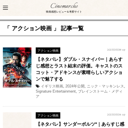
Cinemarche
映画感想レビュー＆考察サイト
「 アクション映画 」 記事一覧
アクション映画
2025/05/08 up
【ネタバレ】ダブル・スナイパー｜あらす
じ感想とラスト結末の評価。キャストのス
コット・アドキンスが素晴らしいアクショ
ンで魅了する
イギリス映画
,
2024年公開
,
ニック・マッキンレス
,
Signature Entertainment
,
ブレインストーム・メディ
ア
アクション映画
2025/05/04 up
【ネタバレ】サンダーボルツ*｜あらすじ感