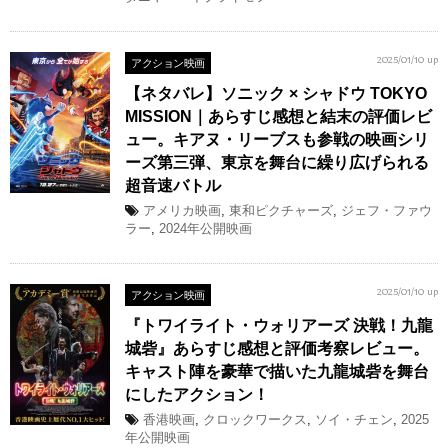
アクション映画
2025/01/10 up
【ネタバレ】ソニック × シャドウ TOKYO
MISSION｜あらすじ感想と結末の評価レビ
ュー。キアヌ・リーブスも参戦の映画シリ
ーズ第三弾、東京を舞台に繰り広げられる
超音速バトル
アメリカ映画
,
東和ピクチャーズ
,
ジェフ・ファウ
ラー
,
2024年公開映画
アクション映画
2025/01/10 up
『トワイライト・ウォリアーズ 決戦！九龍
城砦』あらすじ感想と評価考察レビュー。
キャスト陣を豪華で描いた九龍城砦を舞台
にしたアクション！
香港映画
,
クロックワークス
,
ソイ・チェン
,
2025
年公開映画