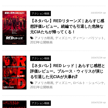
アクション映画
2025/01/01 up
【ネタバレ】REDリターンズ｜あらすじ感
想評価レビュー。続編でも引退した危険な
元CIAたちが帰ってくる！
アメリカ映画
,
ディズニー
,
ディーン・パリソット
,
2013年公開映画
アクション映画
2024/12/28 up
【ネタバレ】RED レッド｜あらすじ感想と
評価レビュー。ブルース・ウィリスが演じ
る引退した元CIAが大暴れ⁉︎
アメリカ映画
,
ディズニー
,
ロベルト・シュベンケ
,
2011年公開映画
アクション映画
2024/12/26 up