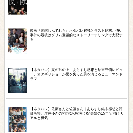
映画『哀愁しんでれら』ネタバレ解説とラスト結末。怖い
事件の最後はグリム童話的なストーリーテリングで支配す
る
【ネタバレ】夏の砂の上｜あらすじ感想と結末評価レビュ
ー。オダギリジョーが愛を失った男を演じるヒューマンド
ラマ
【ネタバレ】佐藤さんと佐藤さん｜あらすじ結末感想と評
価考察。岸井ゆきの×宮沢氷魚演じる“夫婦の15年”が描くリ
アルと勇気