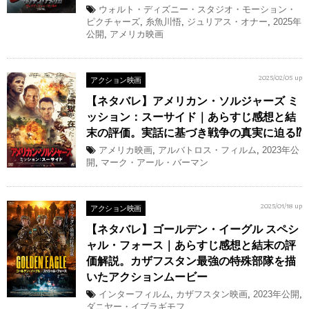
ウォルト・ディズニー・スタジオ・モーション・
ピクチャーズ
,
糸魚川悟
,
ジュリアス・オナー
,
2025年
公開
,
アメリカ映画
アクション映画
2025/02/05 up
【ネタバレ】アメリカン・ソルジャーズ ミ
ッション：スーサイド｜あらすじ感想と結
末の評価。実話に基づき戦争の真実に迫る⁉︎
アメリカ映画
,
アルバトロス・フィルム
,
2023年公
開
,
マーク・アール・バーマン
アクション映画
2025/01/18 up
【ネタバレ】ゴールデン・イーグル スペシ
ャル・フォース｜あらすじ感想と結末の評
価解説。カザフスタン最強の特殊部隊を描
いたアクションムービー
インターフィルム
,
カザフスタン映画
,
2023年公開
,
ダニヤー・イブラギモフ