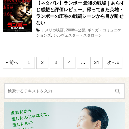
【ネタバレ】ランボー 最後の戦場｜あらす
じ感想と評価レビュー。帰ってきた英雄・
ランボーの圧巻の戦闘シーンから目が離せ
ない
アメリカ映画
,
2008年公開
,
ギャガ・コミュニケー
ションズ
,
シルヴェスター・スタローン
« 前へ
1
2
3
4
…
34
次へ »