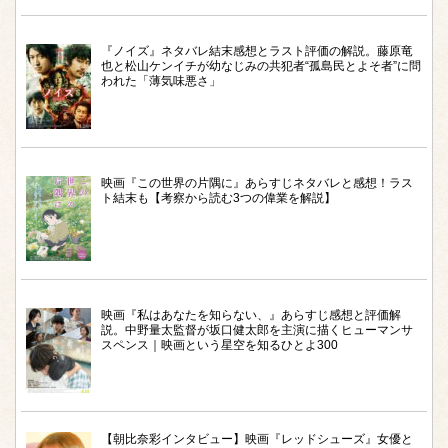
『ノイズ』ネタバレ結末感想とラスト評価の解説。藤原竜
也と松山ケンイチが幼なじみの共犯者“孤島民とよそ者”に問
われた「薄気味悪さ」
映画『この世界の片隅に』あらすじネタバレと感想！ラス
ト結末も【考察から読む3つの偉業を解説】
映画『私はあなたを知らない、』あらすじ感想と評価解
説。中野量太監督が坂口健太郎を主演に描くヒューマンサ
スペンス｜映画という星空を知るひとよ300
【朝比奈彩インタビュー】映画『レッドシューズ』女優と