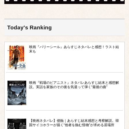
Today's Ranking
映画『バリーシール』あらすじネタバレと感想！ラスト結
末も
映画『戦場のピアニスト』ネタバレあらすじ結末と感想解
説。実話を家族のその後を気遣って弾く“最後の曲”
【映画ネタバレ】侵蝕｜あらすじ結末感想と考察解説。韓
国サイコホラーが描く“他者を蝕む怪物”が求める居場所