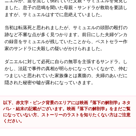
ニエルが、血を流して倒れていた父親・サミュエルを発見し
ました。息子の悲鳴を聞いた母親・サンドラが救助を要請し
ますが、サミュエルはすでに息絶えていました。
当初は転落死と思われましたが、サミュエルの頭部の殴打の
跡など不審な点が多く見つかります。前日にした夫婦ゲンカ
の録音をサミュエルが残していたことから、ベストセラー作
家のサンドラに夫殺しの疑いがかけられました。
ダニエルに対して必死に自らの無罪を主張するサンドラ。し
かし、法廷で事件の真相が明らかになっていくなかで、仲む
つまじいと思われていた家族像とは裏腹の、夫婦のあいだに
隠された秘密や嘘が露わになっていきます。
以下、赤文字・ピンク背景のエリアには映画『落下の解剖学』ネタ
バレ・結末の記載がございます。映画『落下の解剖学』をまだご覧
になっていない方、ストーリーのラストを知りたくない方はご注意
ください。