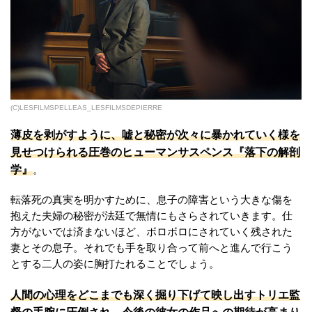
(C)LESFILMSPELLEAS_LESFILMSDEPIERRE
薄皮を剥がすように、嘘と秘密が次々に暴かれていく様を
見せつけられる圧巻のヒューマンサスペンス『落下の解剖
学』
。
転落死の真実を明かすために、息子の障害という大きな傷を
抱えた夫婦の秘密が法廷で無情にもさらされていきます。仕
方がないでは済まないほど、ボロボロにされていく残された
妻とその息子。それでも手を取り合って前へと進んで行こう
とする二人の姿に胸打たれることでしょう。
人間の心理をどこまでも深く掘り下げて映し出すトリエ監