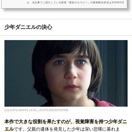
お、当記事でご紹介している映画『愛欲のセラピー』の動画配信状況は2020年5月
現在のものになります。VOD（ビデオオンデマンドサービス）は配信状況が流動
的なので、詳細は各サービスにてご確認ください。映画『愛欲のセラピー』を今
すぐ無料で観る方はこちら映画『愛欲のセラピー』動画をフルで無料視聴する方
法！(C) 2019 Les Films Pelléas - France 2 Cinéma - Les Films de Pi...
少年ダニエルの決心
(C)LESFILMSPELLEAS_LESFILMSDEPIERRE
本作で大きな役割を果たすのが、視覚障害を持つ少年ダニ
エル
です。父親の遺体を発見した少年は深い悲嘆に暮れま