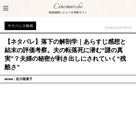
Cinemarche
映画感想レビュー＆考察サイト
サスペンス映画
Entry
2024/07/25
【ネタバレ】落下の解剖学｜あらすじ感想と
結末の評価考察。夫の転落死に潜む“謎の真
実”？夫婦の秘密が剥き出しにされていく“残
酷さ”
Writer :
谷川裕美子