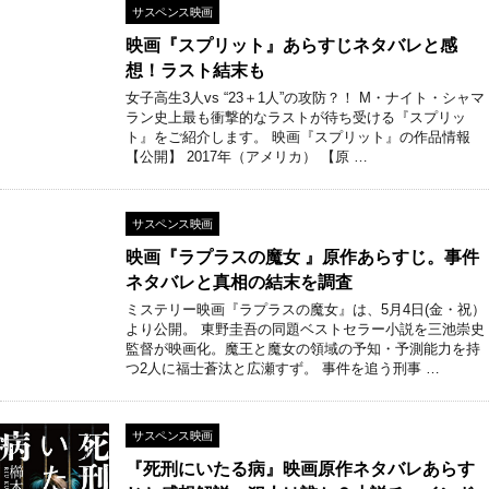
サスペンス映画
映画『スプリット』あらすじネタバレと感
想！ラスト結末も
女子高生3人vs “23＋1人”の攻防？！ M・ナイト・シャマ
ラン史上最も衝撃的なラストが待ち受ける『スプリッ
ト』をご紹介します。 映画『スプリット』の作品情報
【公開】 2017年（アメリカ） 【原 …
サスペンス映画
映画『ラプラスの魔女 』原作あらすじ。事件
ネタバレと真相の結末を調査
ミステリー映画『ラプラスの魔女』は、5月4日(金・祝）
より公開。 東野圭吾の同題ベストセラー小説を三池崇史
監督が映画化。魔王と魔女の領域の予知・予測能力を持
つ2人に福士蒼汰と広瀬すず。 事件を追う刑事 …
サスペンス映画
『死刑にいたる病』映画原作ネタバレあらす