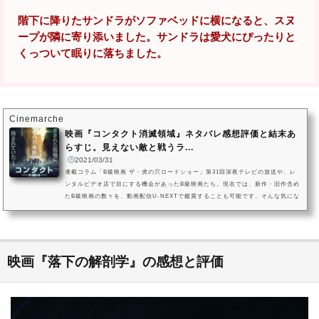
階下に降りたサンドラがソファベッドに横になると、スヌ
ープが隣に寄り添いました。サンドラは愛犬にぴったりと
くっついて眠りに落ちました。
Cinemarche
映画『コンタクト消滅領域』ネタバレ感想評価と結末あ
らすじ。見えない敵と戦うラ...
2021/03/31
連載コラム「B級映画 ザ・虎の穴ロードショー」第31回深夜テレビの放送や、レ
ンタルビデオ店で目にする機会があったB級映画たち。現在では、新作・旧作含め
たB級映画の数々を、動画配信U-NEXTで鑑賞することも可能です。そんな気にな
るB級映画のお宝掘り出し物を、Cinemarcheのシネマダイバーがご紹介する「B
級映画 ザ・虎の穴ロードショー」第31回は、クレマン・コジトア監督が脚本・演
出を務めた、映画『コンタクト 消滅領域』です。ジェレミー・レニエがフランス
軍の兵士を演じる、2015年製作のフランス・ベルギーの戦争アクション...
映画『落下の解剖学』の感想と評価