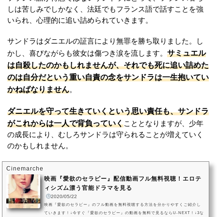
しは苦しみでしかなく、法廷でもフランス語で話すことを強
いられ、心理的に追い詰められていきます。
サンドラはダニエルの証言により無罪を勝ち取りました。し
サミュエル
かし、喜びながらも彼女は傷つき涙を流します。
は自殺したのかもしれませんが、それでも死に追い詰めた
のは自分だという重い自責の念をサンドラは一生抱いてい
かねばなりません
。
ダニエルを守って生きていくという思い責任も、サンドラ
がこれからは一人で背負っていく
こととなりますが、少年
の成長により、むしろサンドラは守られることが増えていく
のかもしれません。
Cinemarche
映画『愛欲のセラピー』配信動画フル無料視聴！エロテ
ィシズム漂う官能ドラマを見る
2020/05/22
映画『愛欲のセラピー』のフル動画を無料視聴する方法を分かりやすくご紹介し
ていきます！↓今すぐ『愛欲のセラピー』の動画を無料で見るならU-NEXT！↓3な