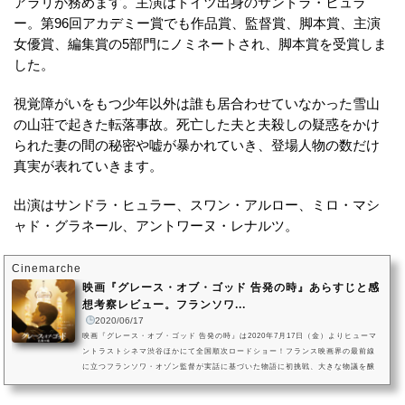
アラリが務めます。主演はドイツ出身のサンドラ・ヒュラ
ー。第96回アカデミー賞でも作品賞、監督賞、脚本賞、主演
女優賞、編集賞の5部門にノミネートされ、脚本賞を受賞しま
した。
視覚障がいをもつ少年以外は誰も居合わせていなかった雪山
の山荘で起きた転落事故。死亡した夫と夫殺しの疑惑をかけ
られた妻の間の秘密や嘘が暴かれていき、登場人物の数だけ
真実が表れていきます。
出演はサンドラ・ヒュラー、スワン・アルロー、ミロ・マシ
ャド・グラネール、アントワーヌ・レナルツ。
Cinemarche
映画『グレース・オブ・ゴッド 告発の時』あらすじと感
想考察レビュー。フランソワ...
2020/06/17
映画『グレース・オブ・ゴッド 告発の時』は2020年7月17日（金）よりヒューマ
ントラストシネマ渋谷ほかにて全国順次ロードショー！フランス映画界の最前線
に立つフランソワ・オゾン監督が実話に基づいた物語に初挑戦、大きな物議を醸
した問題作『グレース・オブ・ゴッド 告発の時』。神父による児童への性的虐待
事件をもとに、被害者からの告発の真相に迫る物語。オゾン監督はこのテーマに