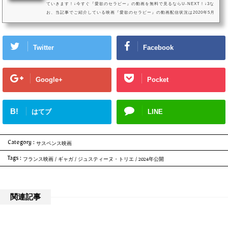
ていきます！↓今すぐ『愛欲のセラピー』の動画を無料で見るならU-NEXT！↓3な
お、当記事でご紹介している映画『愛欲のセラピー』の動画配信状況は2020年5月
現在のものになります。VOD（ビデオオンデマンドサービス）は配信状況が流動
的なので、詳細は各サービスにてご確認ください。映画『愛欲のセラピー』を今
すぐ無料で観る方はこちら映画『愛欲のセラピー』動画をフルで無料視聴する方
Twitter
Facebook
法！(C) 2019 Les Films Pelléas - France 2 Cinéma - Les Films de Pi...
Google+
Pocket
B!
はてブ
LINE
Category :
サスペンス映画
Tags :
フランス映画
/
ギャガ
/
ジュスティーヌ・トリエ
/
2024年公開
関連記事