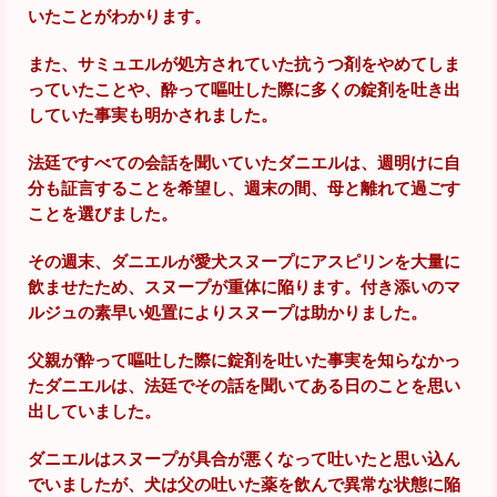
いたことがわかります。
また、サミュエルが処方されていた抗うつ剤をやめてしま
っていたことや、酔って嘔吐した際に多くの錠剤を吐き出
していた事実も明かされました。
法廷ですべての会話を聞いていたダニエルは、週明けに自
分も証言することを希望し、週末の間、母と離れて過ごす
ことを選びました。
その週末、ダニエルが愛犬スヌープにアスピリンを大量に
飲ませたため、スヌープが重体に陥ります。付き添いのマ
ルジュの素早い処置によりスヌープは助かりました。
父親が酔って嘔吐した際に錠剤を吐いた事実を知らなかっ
たダニエルは、法廷でその話を聞いてある日のことを思い
出していました。
ダニエルはスヌープが具合が悪くなって吐いたと思い込ん
でいましたが、犬は父の吐いた薬を飲んで異常な状態に陥