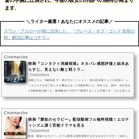
督の手腕に圧倒され、今後の彼女の作品への期待が高まり
ます
。
スワン・アルローが他に出演した、『グレース・オブ・ゴッド 告発の
時』解説記事はコチラ→
Cinemarche
映画『コンタクト消滅領域』ネタバレ感想評価と結末あ
らすじ。見えない敵と戦うラ...
2021/03/31
連載コラム「B級映画 ザ・虎の穴ロードショー」第31回深夜テレビの放送や、レ
ンタルビデオ店で目にする機会があったB級映画たち。現在では、新作・旧作含め
たB級映画の数々を、動画配信U-NEXTで鑑賞することも可能です。そんな気にな
るB級映画のお宝掘り出し物を、Cinemarcheのシネマダイバーがご紹介する「B
級映画 ザ・虎の穴ロードショー」第31回は、クレマン・コジトア監督が脚本・演
出を務めた、映画『コンタクト 消滅領域』です。ジェレミー・レニエがフランス
軍の兵士を演じる、2015年製作のフランス・ベルギーの戦争アクション...
Cinemarche
映画『愛欲のセラピー』配信動画フル無料視聴！エロテ
ィシズム漂う官能ドラマを見る
2020/05/22
映画『愛欲のセラピー』のフル動画を無料視聴する方法を分かりやすくご紹介し