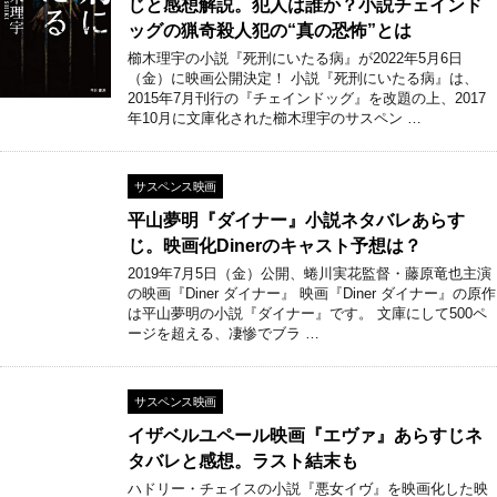
じと感想解説。犯人は誰か？小説チェインド
ッグの猟奇殺人犯の“真の恐怖”とは
櫛木理宇の小説『死刑にいたる病』が2022年5月6日
（金）に映画公開決定！ 小説『死刑にいたる病』は、
2015年7月刊行の『チェインドッグ』を改題の上、2017
年10月に文庫化された櫛木理宇のサスペン …
サスペンス映画
平山夢明『ダイナー』小説ネタバレあらす
じ。映画化Dinerのキャスト予想は？
2019年7月5日（金）公開、蜷川実花監督・藤原竜也主演
の映画『Diner ダイナー』 映画『Diner ダイナー』の原作
は平山夢明の小説『ダイナー』です。 文庫にして500ペ
ージを超える、凄惨でブラ …
サスペンス映画
イザベルユペール映画『エヴァ』あらすじネ
タバレと感想。ラスト結末も
ハドリー・チェイスの小説『悪女イヴ』を映画化した映