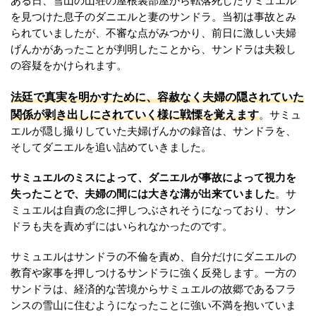
ある日、雪山の山荘の屋根裏部屋から転落死したサミュエル
を見つけた息子のダニエルと妻のサンドラ。当初は事故とみ
られていましたが、不審な点がみつかり、前日に激しい夫婦
げんかがあったことが判明したことから、サンドラは夫殺し
の容疑をかけられます。
法廷で真実を明かすために、容赦なく夫婦の隠されていた
関係が剥き出しにされていく様に戦慄を覚えます
。サミュ
エルが隠し撮りしていた夫婦げんかの録音は、サンドラを、
そしてダニエルを追い詰めていきました。
サミュエルのミスによって、ダニエルが事故によって視力を
失ったことで、夫婦の間には大きな溝が出来ていました
。サ
ミュエルは自責の念に押しつぶされそうになっており、サン
ドラも夫を責めずにはいられなかったのです。
サミュエルはサンドラの不倫を責め、自分だけにダニエルの
教育や家事を押しつけるサンドラに強く反発します。一方の
サンドラは、経済的な苦境からサミュエルの故郷であるフラ
ンスの雪山に住むようになったことに強い不満を抱いていま