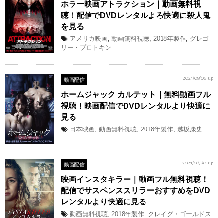
ホラー映画アトラクション｜動画無料視
聴！配信でDVDレンタルよろ快適に殺人鬼
を見る
アメリカ映画
,
動画無料視聴
,
2018年製作
,
グレゴ
リー・プロトキン
動画配信
2021/08/06 up
ホームジャック カルテット｜無料動画フル
視聴！映画配信でDVDレンタルより快適に
見る
日本映画
,
動画無料視聴
,
2018年製作
,
越坂康史
動画配信
2021/07/30 up
映画インスタキラー｜動画フル無料視聴！
配信でサスペンススリラーおすすめをDVD
レンタルより快適に見る
動画無料視聴
,
2018年製作
,
クレイグ・ゴールドス