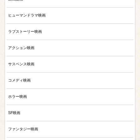
ヒューマンドラマ映画
ラブストーリー映画
アクション映画
サスペンス映画
コメディ映画
ホラー映画
SF映画
ファンタジー映画