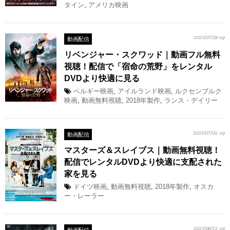
タイン
,
アメリカ映画
動画配信
2021/07/28 up
リベンジャー・スクワッド｜動画フル無料
視聴！配信で「宿命の荒野」をレンタル
DVDより快適に見る
ベルギー映画
,
アイルランド映画
,
ルクセンブルク
映画
,
動画無料視聴
,
2018年製作
,
ランス・デイリー
動画配信
2021/07/02 up
マスターズ＆スレイブス｜動画無料視聴！
配信でレンタルDVDより快適に支配された
家を見る
ドイツ映画
,
動画無料視聴
,
2018年製作
,
オスカ
ー・レーラー
2021/06/22 up