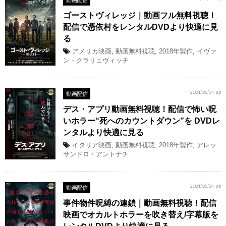
動画配信
ゴーストヴィレッジ｜動画フル無料視聴！
配信で憑依村をレンタルDVDより快適に見
る
アメリカ映画
,
動画無料視聴
,
2018年製作
,
イヴァ
ン・クラリェヴィッチ
動画配信
2021/05/31 up
デス・アプリ動画無料視聴！配信で怖い呪
いホラー“死へのカウントダウン”を DVDレ
ンタルより快適に見る
イタリア映画
,
動画無料視聴
,
2018年製作
,
アレッ
サンドロ・アントナチ
動画配信
2021/05/24 up
事件物件呪縛の連鎖｜動画無料視聴！配信
映画でオカルトホラーを吹き替え/字幕版を