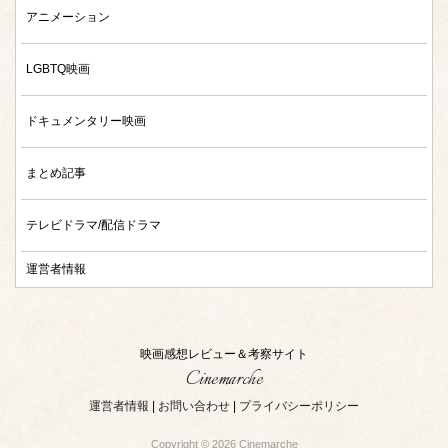
アニメーション
LGBTQ映画
ドキュメンタリー映画
まとめ記事
テレビドラマ/配信ドラマ
運営者情報
映画感想レビュー＆考察サイト
Cinemarche
運営者情報
|
お問い合わせ
|
プライバシーポリシー
Copyright © 2026 Cinemarche