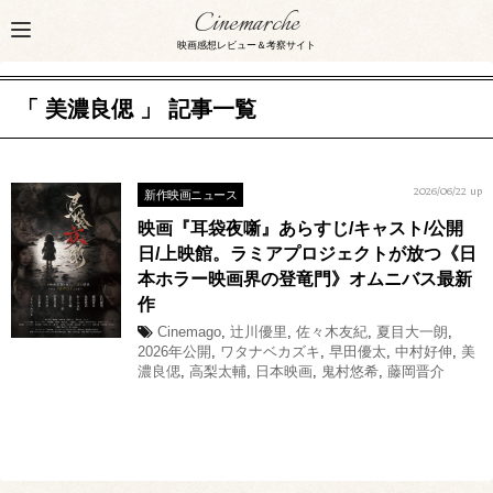
Cinemarche
映画感想レビュー＆考察サイト
「 美濃良偲 」 記事一覧
新作映画ニュース
2026/06/22 up
映画『耳袋夜噺』あらすじ/キャスト/公開
日/上映館。ラミアプロジェクトが放つ《日
本ホラー映画界の登竜門》オムニバス最新
作
Cinemago
,
辻川優里
,
佐々木友紀
,
夏目大一朗
,
2026年公開
,
ワタナベカズキ
,
早田優太
,
中村好伸
,
美
濃良偲
,
高梨太輔
,
日本映画
,
鬼村悠希
,
藤岡晋介