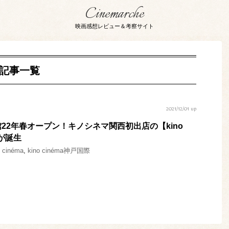
Cinemarche
映画感想レビュー＆考察サイト
」 記事一覧
2021/12/01 up
22年春オープン！キノシネマ関西初出店の【kino
】が誕生
o cinéma
,
kino cinéma神戸国際