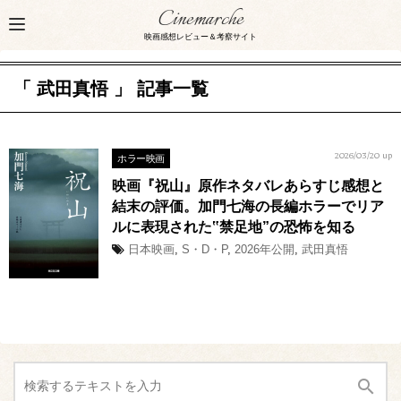
Cinemarche
映画感想レビュー＆考察サイト
「 武田真悟 」 記事一覧
ホラー映画
2026/03/20 up
映画『祝山』原作ネタバレあらすじ感想と
結末の評価。加門七海の長編ホラーでリア
ルに表現された‟禁足地”の恐怖を知る
日本映画
,
S・D・P
,
2026年公開
,
武田真悟