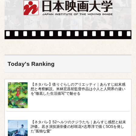
Today's Ranking
【ネタバレ】借りぐらしのアリエッティ｜あらすじ結末感
想と考察解説。米林宏昌初監督作品は小人と人間界の違い
を‟徹底した生活描写”で魅せる
【ネタバレ】52ヘルツのクジラたち｜あらすじ感想と結末
評価。若き演技派俳優の杉咲花×志尊淳で描くSOSを発し
た”孤独な愛”