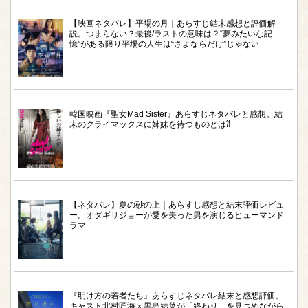
【映画ネタバレ】平場の月｜あらすじ結末感想と評価解
説。つまらない？最後/ラストの意味は？“夢みたいな記
憶”がある限り平場の人生は“さよならだけ”じゃない
韓国映画『聖女Mad Sister』あらすじネタバレと感想。結
末のクライマックスに姉妹を待つものとは⁈
【ネタバレ】夏の砂の上｜あらすじ感想と結末評価レビュ
ー。オダギリジョーが愛を失った男を演じるヒューマンド
ラマ
『明け方の若者たち』あらすじネタバレ結末と感想評価。
キャスト北村匠海ｘ黒島結菜が「終わり」を見つめながら