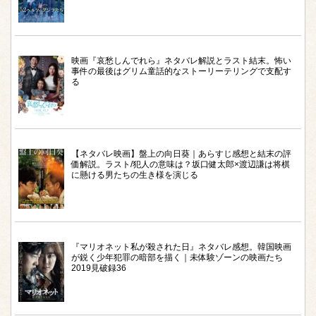
映画『哀愁しんでれら』ネタバレ解説とラスト結末。怖い
事件の最後はグリム童話的なストーリーテリングで支配す
る
【ネタバレ映画】盤上の向日葵｜あらすじ感想と結末の評
価解説。ラスト/犯人の意味は？坂口健太郎×渡辺謙は将棋
に懸ける男たちの生き様を演じる
『マリオネット私が殺された日』ネタバレ感想。韓国映画
が鋭く少年犯罪の暗部を描く｜未体験ゾーンの映画たち
2019見破録36