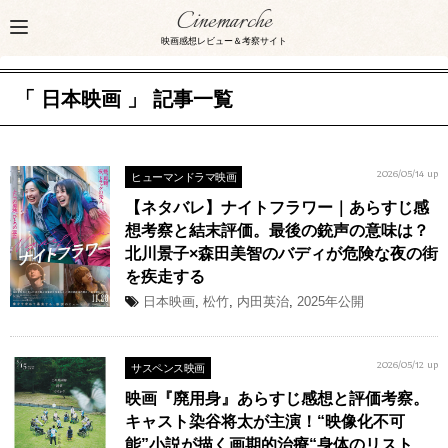
Cinemarche
映画感想レビュー＆考察サイト
「 日本映画 」 記事一覧
ヒューマンドラマ映画
2026/05/14 up
【ネタバレ】ナイトフラワー｜あらすじ感
想考察と結末評価。最後の銃声の意味は？
北川景子×森田美智のバディが危険な夜の街
を疾走する
日本映画
,
松竹
,
内田英治
,
2025年公開
サスペンス映画
2026/05/12 up
映画『廃用身』あらすじ感想と評価考察。
キャスト染谷将太が主演！“映像化不可
能”小説が描く画期的治療“身体のリスト