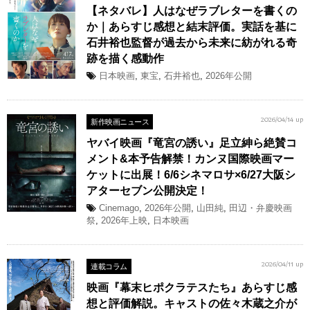
【ネタバレ】人はなぜラブレターを書くの
か｜あらすじ感想と結末評価。実話を基に
石井裕也監督が過去から未来に紡がれる奇
跡を描く感動作
日本映画
,
東宝
,
石井裕也
,
2026年公開
新作映画ニュース
2026/04/14 up
ヤバイ映画『竜宮の誘い』足立紳ら絶賛コ
メント&本予告解禁！カンヌ国際映画マー
ケットに出展！6/6シネマロサ×6/27大阪シ
アターセブン公開決定！
Cinemago
,
2026年公開
,
山田純
,
田辺・弁慶映画
祭
,
2026年上映
,
日本映画
連載コラム
2026/04/11 up
映画『幕末ヒポクラテスたち』あらすじ感
想と評価解説。キャストの佐々木蔵之介が