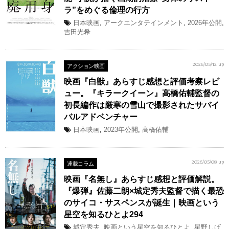
ラ”をめぐる倫理の行方
日本映画
,
アークエンタテインメント
,
2026年公開
,
吉田光希
アクション映画
2026/05/12 up
映画『白獣』あらすじ感想と評価考察レビ
ュー。『キラークイーン』高橋佑輔監督の
初長編作は厳寒の雪山で撮影されたサバイ
バルアドベンチャー
日本映画
,
2023年公開
,
高橋佑輔
連載コラム
2026/05/08 up
映画『名無し』あらすじ感想と評価解説。
『爆弾』佐藤二朗×城定秀夫監督で描く最恐
のサイコ・サスペンスが誕生｜映画という
星空を知るひとよ294
城定秀夫
,
映画という星空を知るひとよ
,
星野しげ