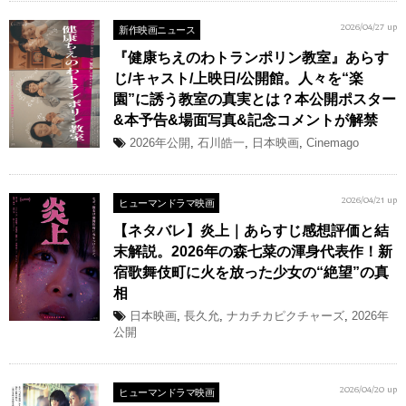
新作映画ニュース
2026/04/27 up
『健康ちえのわトランポリン教室』あらす
じ/キャスト/上映日/公開館。人々を“楽
園”に誘う教室の真実とは？本公開ポスター
&本予告&場面写真&記念コメントが解禁
2026年公開
,
石川皓一
,
日本映画
,
Cinemago
ヒューマンドラマ映画
2026/04/21 up
【ネタバレ】炎上｜あらすじ感想評価と結
末解説。2026年の森七菜の渾身代表作！新
宿歌舞伎町に火を放った少女の“絶望”の真
相
日本映画
,
長久允
,
ナカチカピクチャーズ
,
2026年
公開
ヒューマンドラマ映画
2026/04/20 up