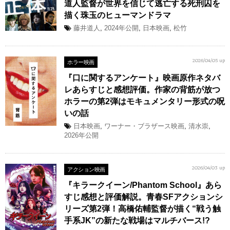
道人監督が世界を信じて逃亡する死刑囚を
描く珠玉のヒューマンドラマ
藤井道人
,
2024年公開
,
日本映画
,
松竹
ホラー映画
2026/04/05 up
『口に関するアンケート』映画原作ネタバ
レあらすじと感想評価。作家の背筋が放つ
ホラーの第2弾はモキュメンタリー形式の呪
いの話
日本映画
,
ワーナー・ブラザース映画
,
清水崇
,
2026年公開
アクション映画
2026/04/03 up
『キラークイーン/Phantom School』あら
すじ感想と評価解説。青春SFアクションシ
リーズ第2弾！高橋佑輔監督が描く“戦う触
手系JK”の新たな戦場はマルチバース!?