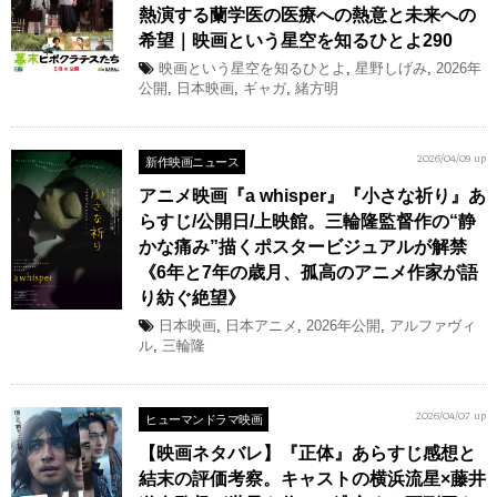
熱演する蘭学医の医療への熱意と未来への
希望｜映画という星空を知るひとよ290
映画という星空を知るひとよ
,
星野しげみ
,
2026年
公開
,
日本映画
,
ギャガ
,
緒方明
新作映画ニュース
2026/04/09 up
アニメ映画『a whisper』『小さな祈り』あ
らすじ/公開日/上映館。三輪隆監督作の“静
かな痛み”描くポスタービジュアルが解禁
《6年と7年の歳月、孤高のアニメ作家が語
り紡ぐ絶望》
日本映画
,
日本アニメ
,
2026年公開
,
アルファヴィ
ル
,
三輪隆
ヒューマンドラマ映画
2026/04/07 up
【映画ネタバレ】『正体』あらすじ感想と
結末の評価考察。キャストの横浜流星×藤井