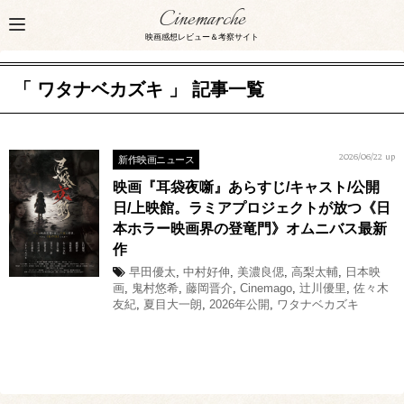
Cinemarche
映画感想レビュー＆考察サイト
「 ワタナベカズキ 」 記事一覧
新作映画ニュース
2026/06/22 up
映画『耳袋夜噺』あらすじ/キャスト/公開
日/上映館。ラミアプロジェクトが放つ《日
本ホラー映画界の登竜門》オムニバス最新
作
早田優太
,
中村好伸
,
美濃良偲
,
高梨太輔
,
日本映
画
,
鬼村悠希
,
藤岡晋介
,
Cinemago
,
辻川優里
,
佐々木
友紀
,
夏目大一朗
,
2026年公開
,
ワタナベカズキ