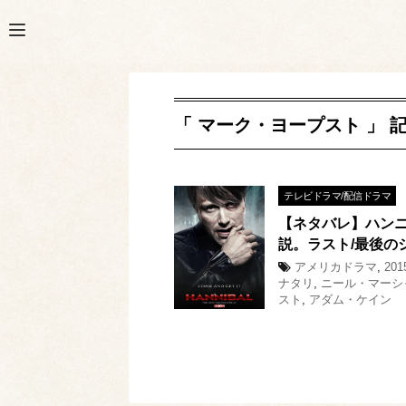
「 マーク・ヨープスト 」 
テレビドラマ/配信ドラマ
【ネタバレ】ハンニ
説。ラスト/最後の
アメリカドラマ
,
20
ナタリ
,
ニール・マーシ
スト
,
アダム・ケイン