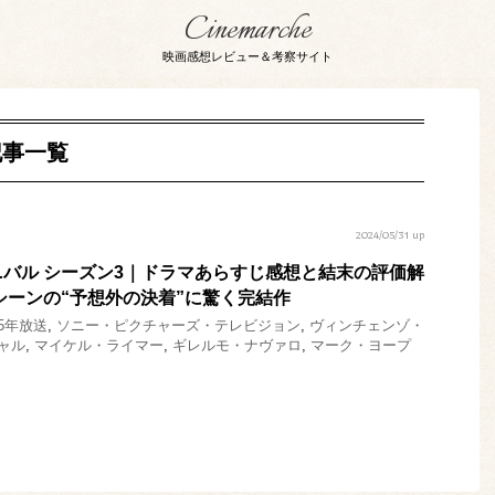
Cinemarche
映画感想レビュー＆考察サイト
記事一覧
2024/05/31 up
バル シーズン3｜ドラマあらすじ感想と結末の評価解
シーンの“予想外の決着”に驚く完結作
15年放送
,
ソニー・ピクチャーズ・テレビジョン
,
ヴィンチェンゾ・
ャル
,
マイケル・ライマー
,
ギレルモ・ナヴァロ
,
マーク・ヨープ