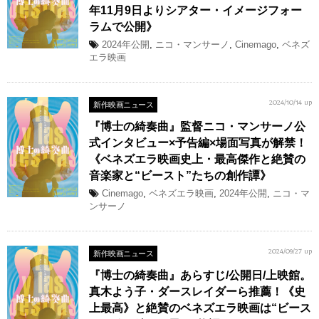
年11月9日よりシアター・イメージフォー
ラムで公開》
2024年公開
,
ニコ・マンサーノ
,
Cinemago
,
ベネズ
エラ映画
新作映画ニュース
2024/10/14 up
『博士の綺奏曲』監督ニコ・マンサーノ公
式インタビュー×予告編×場面写真が解禁！
《ベネズエラ映画史上・最高傑作と絶賛の
音楽家と“ビースト”たちの創作譚》
Cinemago
,
ベネズエラ映画
,
2024年公開
,
ニコ・マ
ンサーノ
新作映画ニュース
2024/09/27 up
『博士の綺奏曲』あらすじ/公開日/上映館。
真木よう子・ダースレイダーら推薦！《史
上最高》と絶賛のベネズエラ映画は“ビース