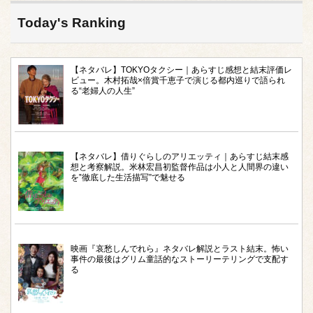
Today's Ranking
【ネタバレ】TOKYOタクシー｜あらすじ感想と結末評価レ
ビュー。木村拓哉×倍賞千恵子で演じる都内巡りで語られ
る“老婦人の人生”
【ネタバレ】借りぐらしのアリエッティ｜あらすじ結末感
想と考察解説。米林宏昌初監督作品は小人と人間界の違い
を‟徹底した生活描写”で魅せる
映画『哀愁しんでれら』ネタバレ解説とラスト結末。怖い
事件の最後はグリム童話的なストーリーテリングで支配す
る