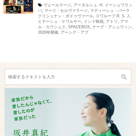
ヴェールラージ
,
アーダルシュ. H. イーシュワラッ
パ
,
マーリ・セルヴァラージ
,
ラティーシュ・バーラ
クリシュナン・ポドゥヴァール
,
スワループ R. S. J.
,
ヒテーシュ・ケワルヤー
,
インド映画
,
アトリ
,
アマ
ル・カウシュク
,
SPACEBOX
,
ナーグ・アシュウィン
,
2020年開催
,
アーシク・アブ