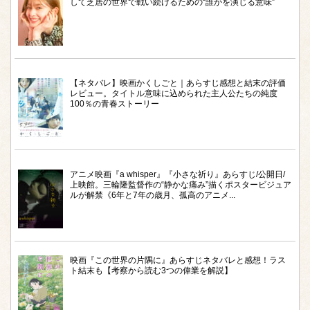
して芝居の世界で戦い続けるための“誰かを演じる意味”
【ネタバレ】映画かくしごと｜あらすじ感想と結末の評価
レビュー。タイトル意味に込められた主人公たちの純度
100％の青春ストーリー
アニメ映画『a whisper』『小さな祈り』あらすじ/公開日/
上映館。三輪隆監督作の“静かな痛み”描くポスタービジュア
ルが解禁《6年と7年の歳月、孤高のアニメ...
映画『この世界の片隅に』あらすじネタバレと感想！ラス
ト結末も【考察から読む3つの偉業を解説】