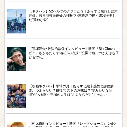
【ネタバレ】52ヘルツのクジラたち｜あらすじ感想と結末
評価。若き演技派俳優の杉咲花×志尊淳で描くSOSを発し
た”孤独な愛”
【窪塚洋介×牧賢治監督インタビュー】映画『Sin Clock』
ピュアさがもたらす“存在”の演技×“公園で遊ぶのが好きな子
ども”の心
【映画ネタバレ】平場の月｜あらすじ結末感想と評価解
説。つまらない？最後/ラストの意味は？“夢みたいな記
憶”がある限り平場の人生は“さよならだけ”じゃない
【朝比奈彩インタビュー】映画『レッドシューズ』女優と