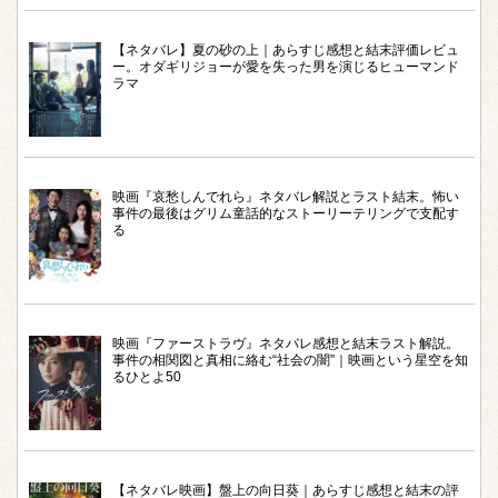
【ネタバレ】夏の砂の上｜あらすじ感想と結末評価レビュ
ー。オダギリジョーが愛を失った男を演じるヒューマンド
ラマ
映画『哀愁しんでれら』ネタバレ解説とラスト結末。怖い
事件の最後はグリム童話的なストーリーテリングで支配す
る
映画『ファーストラヴ』ネタバレ感想と結末ラスト解説。
事件の相関図と真相に絡む“社会の闇”｜映画という星空を知
るひとよ50
【ネタバレ映画】盤上の向日葵｜あらすじ感想と結末の評