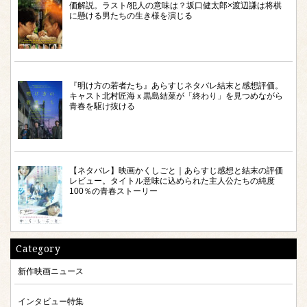
価解説。ラスト/犯人の意味は？坂口健太郎×渡辺謙は将棋
に懸ける男たちの生き様を演じる
『明け方の若者たち』あらすじネタバレ結末と感想評価。
キャスト北村匠海ｘ黒島結菜が「終わり」を見つめながら
青春を駆け抜ける
【ネタバレ】映画かくしごと｜あらすじ感想と結末の評価
レビュー。タイトル意味に込められた主人公たちの純度
100％の青春ストーリー
Category
新作映画ニュース
インタビュー特集