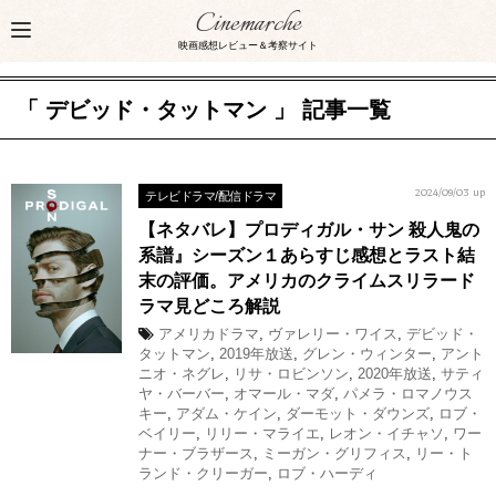
Cinemarche
映画感想レビュー＆考察サイト
「 デビッド・タットマン 」 記事一覧
テレビドラマ/配信ドラマ
2024/09/03 up
【ネタバレ】プロディガル・サン 殺人鬼の
系譜』シーズン１あらすじ感想とラスト結
末の評価。アメリカのクライムスリラード
ラマ見どころ解説
アメリカドラマ
,
ヴァレリー・ワイス
,
デビッド・
タットマン
,
2019年放送
,
グレン・ウィンター
,
アント
ニオ・ネグレ
,
リサ・ロビンソン
,
2020年放送
,
サティ
ヤ・バーバー
,
オマール・マダ
,
パメラ・ロマノウス
キー
,
アダム・ケイン
,
ダーモット・ダウンズ
,
ロブ・
ベイリー
,
リリー・マライエ
,
レオン・イチャソ
,
ワー
ナー・ブラザース
,
ミーガン・グリフィス
,
リー・ト
ランド・クリーガー
,
ロブ・ハーディ