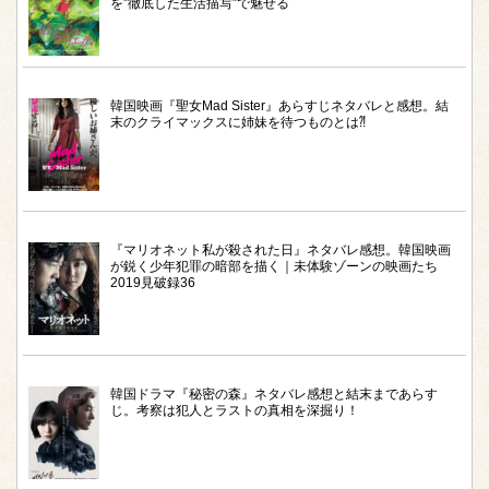
を‟徹底した生活描写”で魅せる
韓国映画『聖女Mad Sister』あらすじネタバレと感想。結
末のクライマックスに姉妹を待つものとは⁈
『マリオネット私が殺された日』ネタバレ感想。韓国映画
が鋭く少年犯罪の暗部を描く｜未体験ゾーンの映画たち
2019見破録36
韓国ドラマ『秘密の森』ネタバレ感想と結末まであらす
じ。考察は犯人とラストの真相を深掘り！