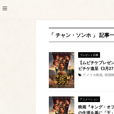
「 チャン・ソンホ 」 記事
プレゼント応募
【ムビチケプレゼン
ビチケ進呈《3月2
アメリカ映画
,
韓国
アニメーション
映画『キング・オ
の生涯を基に「王