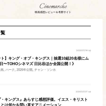
Cinemarche
映画感想レビュー＆考察サイト
一覧
2026/03/18 up
ト】キング・オブ・キングス｜抽選10組20名様にム
7日〜TOHOシネマズ 日比谷ほか全国公開！》
映画
,
ハーク
,
2026年公開
,
チャン・ソンホ
2026/03/07 up
ブ・キングス』あらすじ感想評価。イエス・キリスト
」とは何かを問い直すアニメーション