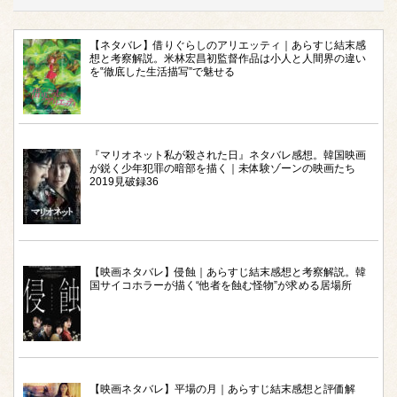
【ネタバレ】借りぐらしのアリエッティ｜あらすじ結末感
想と考察解説。米林宏昌初監督作品は小人と人間界の違い
を‟徹底した生活描写”で魅せる
『マリオネット私が殺された日』ネタバレ感想。韓国映画
が鋭く少年犯罪の暗部を描く｜未体験ゾーンの映画たち
2019見破録36
【映画ネタバレ】侵蝕｜あらすじ結末感想と考察解説。韓
国サイコホラーが描く“他者を蝕む怪物”が求める居場所
【映画ネタバレ】平場の月｜あらすじ結末感想と評価解