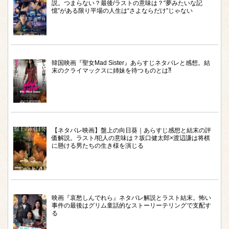
説。つまらない？最後/ラストの意味は？“夢みたいな記
憶”がある限り平場の人生は“さよならだけ”じゃない
韓国映画『聖女Mad Sister』あらすじネタバレと感想。結
末のクライマックスに姉妹を待つものとは⁈
【ネタバレ映画】盤上の向日葵｜あらすじ感想と結末の評
価解説。ラスト/犯人の意味は？坂口健太郎×渡辺謙は将棋
に懸ける男たちの生き様を演じる
映画『哀愁しんでれら』ネタバレ解説とラスト結末。怖い
事件の最後はグリム童話的なストーリーテリングで支配す
る