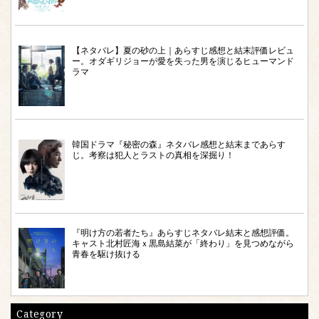
【ネタバレ】夏の砂の上｜あらすじ感想と結末評価レビュ
ー。オダギリジョーが愛を失った男を演じるヒューマンド
ラマ
韓国ドラマ『秘密の森』ネタバレ感想と結末まであらす
じ。考察は犯人とラストの真相を深掘り！
『明け方の若者たち』あらすじネタバレ結末と感想評価。
キャスト北村匠海ｘ黒島結菜が「終わり」を見つめながら
青春を駆け抜ける
Category