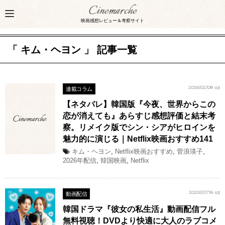
Cinemarche
映画感想レビュー＆考察サイト
「 キム・ヘヨン 」 記事一覧
連載コラム
2026/02/08 up
【ネタバレ】韓国版『今夜、世界からこの
恋が消えても』あらすじ感想評価と結末考
察。リメイク版でシン・シアがヒロインを
魅力的に演じる｜Netflix映画おすすめ141
キム・ヘヨン
,
Netflix映画おすすめ
,
菅浪瑛子
,
2026年配信
,
韓国映画
,
Netflix
動画配信
2020/07/18 up
韓国ドラマ『彼女の私生活』動画配信フル
無料視聴！DVDより快適に大人のラブコメ