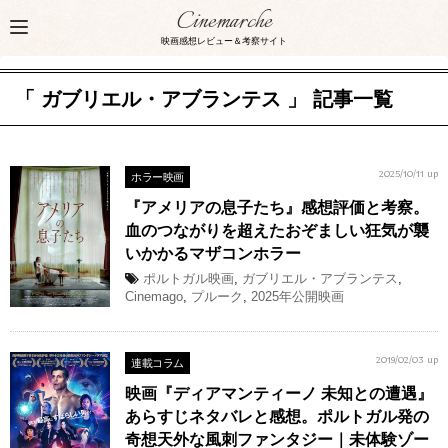
Cinemarche
映画感想レビュー＆考察サイト
「 ガブリエル・アブランテス 」 記事一覧
ホラー映画
2025/10/11 up
『アメリアの息子たち』感想評価と考察。
血のつながりを超えたおぞましい狂気が襲
いかかるマザコンホラー
ポルトガル映画
,
ガブリエル・アブランテス
,
Cinemago
,
プルーク
,
2025年公開映画
連載コラム
2019/02/03 up
映画『ディアマンティーノ 未知との遭遇』
あらすじネタバレと感想。ポルトガル発の
奇想天外な風刺ファンタジー｜未体験ゾー