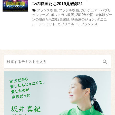
ンの映画たち2019見破録21
フランス映画
,
ブラジル映画
,
カルチュア・パブリ
ッシャーズ
,
ポルトガル映画
,
2019年公開
,
未体験ゾー
ンの映画たち2019見破録
,
映画屋のジョン
,
ダニエ
ル・シュミット
,
ガブリエル・アブランテス