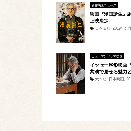
新作映画ニュース
映画『漫画誕生』劇
上映決定！
日本映画
,
2019年公
ヒューマンドラマ映画
イッセー尾形映画
共演で見せる魅力
大木萠
,
日本映画
,
2