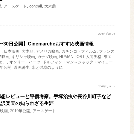
開
,
アースゲート
,
contrail
,
大木萠
2019/11/28 up
日〜30日公開】Cinemarcheおすすめ映画情報
l
,
日本映画
,
大木萠
,
アメリカ映画
,
ガチンコ・フィルム
,
フランス
ア映画
,
ギリシャ映画
,
カナダ映画
,
HUMAN LOST 人間失格
,
東宝
と、
,
オンリー・ハーツ
,
ドルフィン・マン～ジャック・マイヨー
9年公開
,
漫画誕生
,
水と砂糖のように
2019/11/19 up
感想レビューと評価考察。手塚治虫や長谷川町子など
北沢楽天の知られざる生涯
映画
,
2019年公開
,
アースゲート