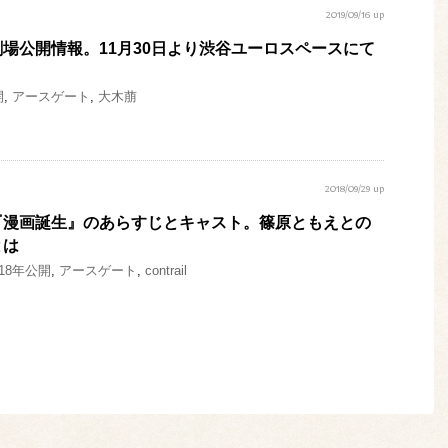
2019/09/16 up
場公開情報。11月30日より渋谷ユーロスペースにて
開
,
アースゲート
,
大木萠
2018/09/29 up
『漫画誕生』のあらすじとキャスト。篠原ともえとの
とは
018年公開
,
アースゲート
,
contrail