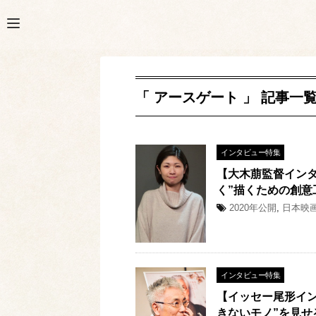
「 アースゲート 」 記事一
インタビュー特集
【大木萠監督イン
く”描くための創意
2020年公開
,
日本映
インタビュー特集
【イッセー尾形イ
きないモノ”を見せ