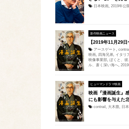
日本映画
,
2019年公
新作映画ニュース
【2019年11月29
アースゲート
,
contrai
映画
,
四海兄弟
,
イタリ
映像事業部
,
ぼくと、彼
ル、蒼く深い海へ
,
201
ヒューマンドラマ映画
映画『漫画誕生』
にも影響を与えた
contrail
,
大木萠
,
日本