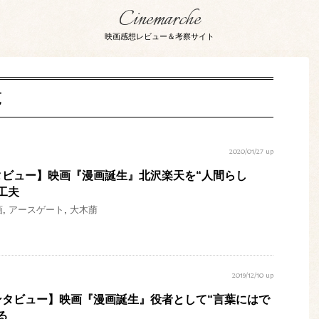
Cinemarche
映画感想レビュー＆考察サイト
覧
2020/01/27 up
タビュー】映画『漫画誕生』北沢楽天を“人間らし
工夫
画
,
アースゲート
,
大木萠
2019/12/10 up
ンタビュー】映画『漫画誕生』役者として“言葉にはで
る