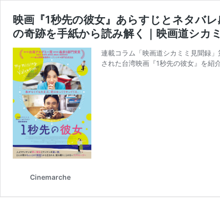
映画『1秒先の彼女』あらすじとネタバ
の奇跡を手紙から読み解く｜映画道シカミ
連載コラム「映画道シカミミ見聞録」第6
された台湾映画『1秒先の彼女』を紹介
Cinemarche